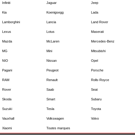
Infiniti
Jaguar
Jeep
Kia
Koenigsegg
Lada
Lamborghini
Lancia
Land Rover
Lexus
Lotus
Maserati
Mazda
McLaren
Mercedes-Benz
MG
Mini
Mitsubishi
NIO
Nissan
Opel
Pagani
Peugeot
Porsche
RAM
Renault
Rolls-Royce
Rover
Saab
Seat
Skoda
Smart
Subaru
Suzuki
Tesla
Toyota
Vauxhall
Volkswagen
Volvo
Xiaomi
Toutes marques