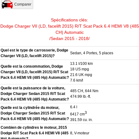
Comparer
Spécifications clés:
Dodge Charger VII (LD, facelift 2015) R/T Scat Pack 6.4 HEMI V8 (485
CH) Automatic
/Sedan 2015 - 2018/
Quel est le type de carrosserie, Dodge
Sedan, 4 Portes, 5 places
Charger VII (LD, facelift 2015)?
13.1 l/100 km
Quelle est la consommation, Dodge
18 US mpg
Charger VII (LD, facelift 2015) R/T Scat
21.6 UK mpg
Pack 6.4 HEMI V8 (485 Hp) Automatic?
7.6 km/l
Quelle est la puissance de la voiture,
485 CH, 644 Nm
Dodge Charger Sedan 2015 R/T Scat
474.99 lb.-ft.
Pack 6.4 HEMI V8 (485 Hp) Automatic?
6.4 l
Quelle est la cylindrée du moteur,
3
Dodge Charger Sedan 2015 R/T Scat
6417 cm
Pack 6.4 HEMI V8 (485 Hp) Automatic?
391.59 cu. in.
Combien de cylindres le moteur, 2015
Dodge R/T Scat Pack 6.4 HEMI V8 (485
8, V-moteur
Hp) Automatic?