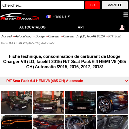
GO
AVANCÉE
Français ▼
AUTOCATALOG
API
Accueil
Autocatalog
Dodge
Charger
Charger VII (LD, facelift 2015)
R/T Scat
>>
>>
>>
>>
>>
Pack 6.4 HEMI V8 (485 CH) Automatic
Fiche technique, consommation de carburant de Dodge
Charger VII (LD, facelift 2015) R/T Scat Pack 6.4 HEMI V8 (485
CH) Automatic /2015, 2016, 2017, 2018/