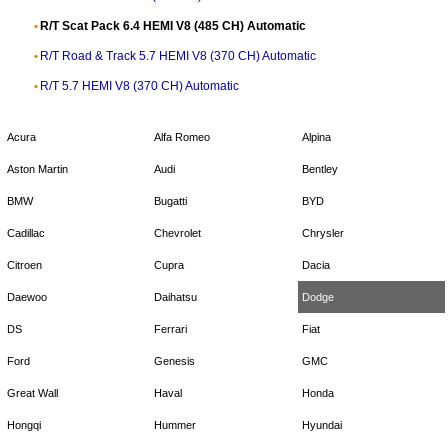
R/T Scat Pack 6.4 HEMI V8 (485 CH) Automatic
R/T Road & Track 5.7 HEMI V8 (370 CH) Automatic
R/T 5.7 HEMI V8 (370 CH) Automatic
Acura
Alfa Romeo
Alpina
Aston Martin
Audi
Bentley
BMW
Bugatti
BYD
Cadillac
Chevrolet
Chrysler
Citroen
Cupra
Dacia
Daewoo
Daihatsu
Dodge
DS
Ferrari
Fiat
Ford
Genesis
GMC
Great Wall
Haval
Honda
Hongqi
Hummer
Hyundai