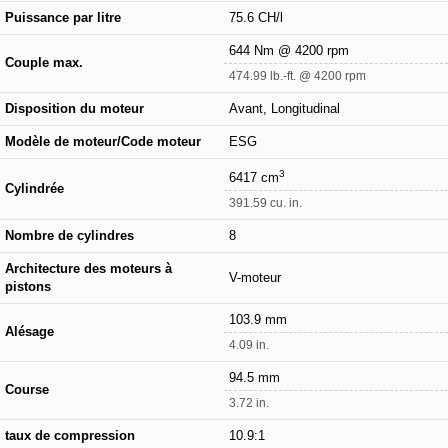
Puissance par litre
75.6 CH/l
644 Nm @ 4200 rpm
Couple max.
474.99 lb.-ft. @ 4200 rpm
Disposition du moteur
Avant, Longitudinal
Modèle de moteur/Code moteur
ESG
3
6417 cm
Cylindrée
391.59 cu. in.
Nombre de cylindres
8
Architecture des moteurs à
V-moteur
pistons
103.9 mm
Alésage
4.09 in.
94.5 mm
Course
3.72 in.
taux de compression
10.9:1