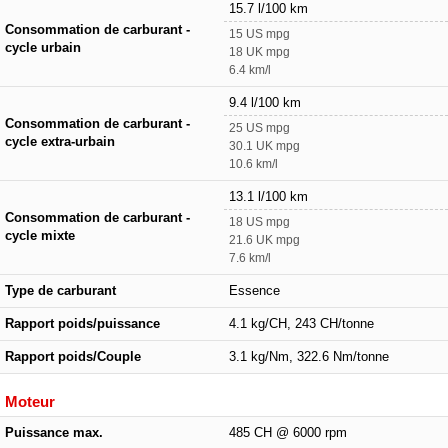
15.7 l/100 km
Consommation de carburant -
15 US mpg
cycle urbain
18 UK mpg
6.4 km/l
9.4 l/100 km
Consommation de carburant -
25 US mpg
cycle extra-urbain
30.1 UK mpg
10.6 km/l
13.1 l/100 km
Consommation de carburant -
18 US mpg
cycle mixte
21.6 UK mpg
7.6 km/l
Type de carburant
Essence
Rapport poids/puissance
4.1 kg/CH, 243 CH/tonne
Rapport poids/Couple
3.1 kg/Nm, 322.6 Nm/tonne
Moteur
Puissance max.
485 CH @ 6000 rpm