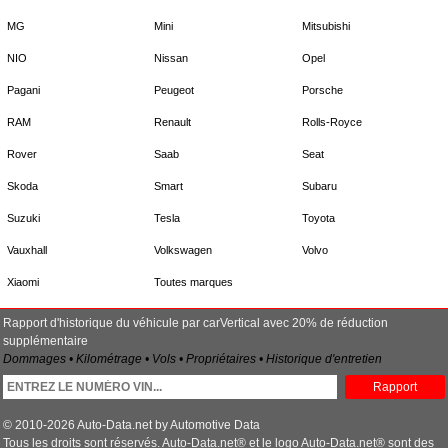
MG
Mini
Mitsubishi
NIO
Nissan
Opel
Pagani
Peugeot
Porsche
RAM
Renault
Rolls-Royce
Rover
Saab
Seat
Skoda
Smart
Subaru
Suzuki
Tesla
Toyota
Vauxhall
Volkswagen
Volvo
Xiaomi
Toutes marques
Rapport d'historique du véhicule par carVertical avec 20% de réduction
supplémentaire
Dommages • Kilométrage • Vols • Propriétaires • Historique d'entretien
Rapport
© 2010-2026 Auto-Data.net by Automotive Data
Tous les droits sont réservés. Auto-Data.net® et le logo Auto-Data.net® sont des