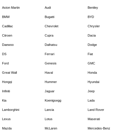
Aston Martin
Audi
Bentley
BMW
Bugatti
BYD
Cadillac
Chevrolet
Chrysler
Citroen
Cupra
Dacia
Daewoo
Daihatsu
Dodge
DS
Ferrari
Fiat
Ford
Genesis
GMC
Great Wall
Haval
Honda
Hongqi
Hummer
Hyundai
Infiniti
Jaguar
Jeep
Kia
Koenigsegg
Lada
Lamborghini
Lancia
Land Rover
Lexus
Lotus
Maserati
Mazda
McLaren
Mercedes-Benz