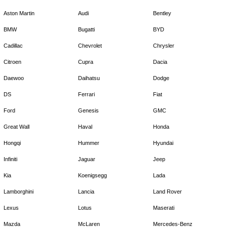
Aston Martin
Audi
Bentley
BMW
Bugatti
BYD
Cadillac
Chevrolet
Chrysler
Citroen
Cupra
Dacia
Daewoo
Daihatsu
Dodge
DS
Ferrari
Fiat
Ford
Genesis
GMC
Great Wall
Haval
Honda
Hongqi
Hummer
Hyundai
Infiniti
Jaguar
Jeep
Kia
Koenigsegg
Lada
Lamborghini
Lancia
Land Rover
Lexus
Lotus
Maserati
Mazda
McLaren
Mercedes-Benz