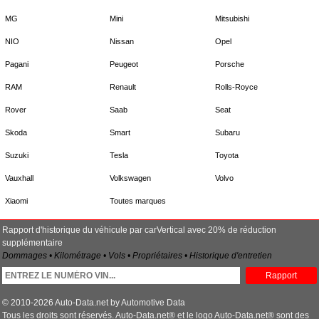
MG
Mini
Mitsubishi
NIO
Nissan
Opel
Pagani
Peugeot
Porsche
RAM
Renault
Rolls-Royce
Rover
Saab
Seat
Skoda
Smart
Subaru
Suzuki
Tesla
Toyota
Vauxhall
Volkswagen
Volvo
Xiaomi
Toutes marques
Rapport d'historique du véhicule par carVertical avec 20% de réduction
supplémentaire
Dommages • Kilométrage • Vols • Propriétaires • Historique d'entretien
Rapport
© 2010-2026 Auto-Data.net by Automotive Data
Tous les droits sont réservés. Auto-Data.net® et le logo Auto-Data.net® sont des