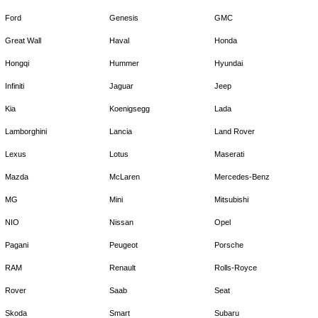
Ford
Genesis
GMC
Great Wall
Haval
Honda
Hongqi
Hummer
Hyundai
Infiniti
Jaguar
Jeep
Kia
Koenigsegg
Lada
Lamborghini
Lancia
Land Rover
Lexus
Lotus
Maserati
Mazda
McLaren
Mercedes-Benz
MG
Mini
Mitsubishi
NIO
Nissan
Opel
Pagani
Peugeot
Porsche
RAM
Renault
Rolls-Royce
Rover
Saab
Seat
Skoda
Smart
Subaru