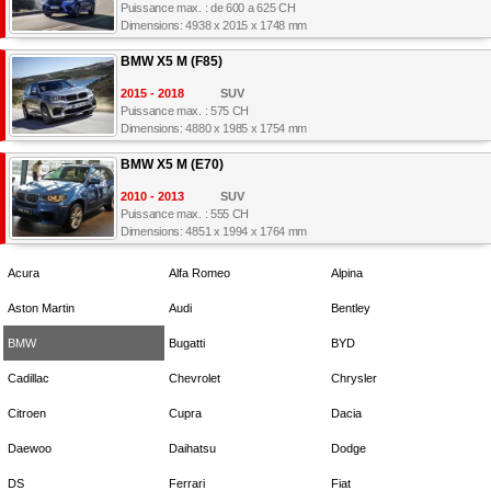
Puissance max. : de 600 a 625 CH
Dimensions: 4938 x 2015 x 1748 mm
BMW X5 M (F85)
2015 - 2018
SUV
Puissance max. : 575 CH
Dimensions: 4880 x 1985 x 1754 mm
BMW X5 M (E70)
2010 - 2013
SUV
Puissance max. : 555 CH
Dimensions: 4851 x 1994 x 1764 mm
Acura
Alfa Romeo
Alpina
Aston Martin
Audi
Bentley
BMW
Bugatti
BYD
Cadillac
Chevrolet
Chrysler
Citroen
Cupra
Dacia
Daewoo
Daihatsu
Dodge
DS
Ferrari
Fiat