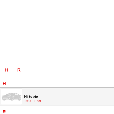
H
R
H
Hi-topic
1987 - 1999
R