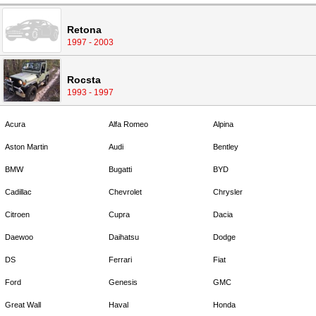
Retona
1997 - 2003
Rocsta
1993 - 1997
Acura
Alfa Romeo
Alpina
Aston Martin
Audi
Bentley
BMW
Bugatti
BYD
Cadillac
Chevrolet
Chrysler
Citroen
Cupra
Dacia
Daewoo
Daihatsu
Dodge
DS
Ferrari
Fiat
Ford
Genesis
GMC
Great Wall
Haval
Honda