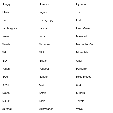
Hongqi
Hummer
Hyundai
Infiniti
Jaguar
Jeep
Kia
Koenigsegg
Lada
Lamborghini
Lancia
Land Rover
Lexus
Lotus
Maserati
Mazda
McLaren
Mercedes-Benz
MG
Mini
Mitsubishi
NIO
Nissan
Opel
Pagani
Peugeot
Porsche
RAM
Renault
Rolls-Royce
Rover
Saab
Seat
Skoda
Smart
Subaru
Suzuki
Tesla
Toyota
Vauxhall
Volkswagen
Volvo