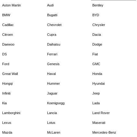
Aston Martin
Audi
Bentley
BMW
Bugatti
BYD
Cadillac
Chevrolet
Chrysler
Citroen
Cupra
Dacia
Daewoo
Daihatsu
Dodge
DS
Ferrari
Fiat
Ford
Genesis
GMC
Great Wall
Haval
Honda
Hongqi
Hummer
Hyundai
Infiniti
Jaguar
Jeep
Kia
Koenigsegg
Lada
Lamborghini
Lancia
Land Rover
Lexus
Lotus
Maserati
Mazda
McLaren
Mercedes-Benz