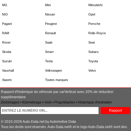
MG
Mini
Mitsubishi
NIO
Nissan
Opel
Pagani
Peugeot
Porsche
RAM
Renault
Rolls-Royce
Rover
Saab
Seat
Skoda
Smart
Subaru
Suzuki
Tesla
Toyota
Vauxhall
Volkswagen
Volvo
Xiaomi
Toutes marques
Rapport d'historique du véhicule par carVertical avec 20% de réduction
supplémentaire
Dommages • Kilométrage • Vols • Propriétaires • Historique d'entretien
Rapport
© 2010-2026 Auto-Data.net by Automotive Data
Tous les droits sont réservés. Auto-Data.net® et le logo Auto-Data.net® sont des