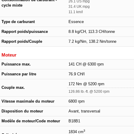
26.1 US mpg
cycle mixte
31.4 UK mpg
11.1 km/l
Type de carburant
Essence
Rapport poids/puissance
8.8 kg/CH, 113.3 CH/tonne
Rapport poids/Couple
7.2 kg/Nm, 138.2 Nm/tonne
Moteur
Puissance max.
141 CH @ 6300 rpm
Puissance par litre
76.9 CH/l
172 Nm @ 5200 rpm
Couple max.
126.86 lb.-ft. @ 5200 rpm
Vitesse maximale du moteur
6800 rpm
Disposition du moteur
Avant, transversal
Modèle de moteur/Code moteur
B18B1
3
1834 cm