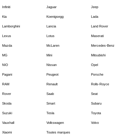
Infiniti
Jaguar
Jeep
Kia
Koenigsegg
Lada
Lamborghini
Lancia
Land Rover
Lexus
Lotus
Maserati
Mazda
McLaren
Mercedes-Benz
MG
Mini
Mitsubishi
NIO
Nissan
Opel
Pagani
Peugeot
Porsche
RAM
Renault
Rolls-Royce
Rover
Saab
Seat
Skoda
Smart
Subaru
Suzuki
Tesla
Toyota
Vauxhall
Volkswagen
Volvo
Xiaomi
Toutes marques