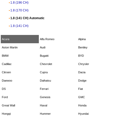
1.8 (196 CH)
1.8 (170 CH)
1.8 (141 CH) Automatic
1.8 (141 CH)
Acura
Alfa Romeo
Alpina
Aston Martin
Audi
Bentley
BMW
Bugatti
BYD
Cadillac
Chevrolet
Chrysler
Citroen
Cupra
Dacia
Daewoo
Daihatsu
Dodge
DS
Ferrari
Fiat
Ford
Genesis
GMC
Great Wall
Haval
Honda
Hongqi
Hummer
Hyundai