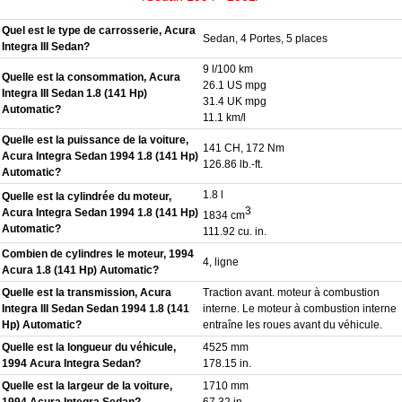
Quel est le type de carrosserie, Acura
Sedan, 4 Portes, 5 places
Integra III Sedan?
9 l/100 km
Quelle est la consommation, Acura
26.1 US mpg
Integra III Sedan 1.8 (141 Hp)
31.4 UK mpg
Automatic?
11.1 km/l
Quelle est la puissance de la voiture,
141 CH, 172 Nm
Acura Integra Sedan 1994 1.8 (141 Hp)
126.86 lb.-ft.
Automatic?
1.8 l
Quelle est la cylindrée du moteur,
3
Acura Integra Sedan 1994 1.8 (141 Hp)
1834 cm
Automatic?
111.92 cu. in.
Combien de cylindres le moteur, 1994
4, ligne
Acura 1.8 (141 Hp) Automatic?
Quelle est la transmission, Acura
Traction avant. moteur à combustion
Integra III Sedan Sedan 1994 1.8 (141
interne. Le moteur à combustion interne
Hp) Automatic?
entraîne les roues avant du véhicule.
Quelle est la longueur du véhicule,
4525 mm
1994 Acura Integra Sedan?
178.15 in.
Quelle est la largeur de la voiture,
1710 mm
1994 Acura Integra Sedan?
67.32 in.