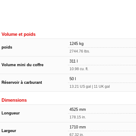
Volume et poids
1245 kg
poids
2744.76 lbs.
311 l
Volume mini du coffre
10.98 cu. ft.
50 l
Réservoir à carburant
13.21 US gal | 11 UK gal
Dimensions
4525 mm
Longueur
178.15 in.
1710 mm
Largeur
67.32 in.