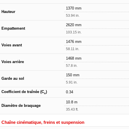
1370 mm
Hauteur
53.94 in.
2620 mm
Empattement
103.15 in.
1476 mm
Voies avant
58.11 in.
1468 mm
Voies arrière
57.8 in.
150 mm
Garde au sol
5.91 in.
Coefficient de traînée (C
)
0.34
x
10.8 m
Diamètre de braquage
35.43 ft.
Chaîne cinématique, freins et suspension