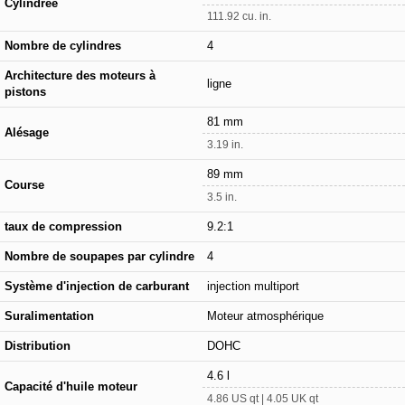
Cylindrée
111.92 cu. in.
Nombre de cylindres
4
Architecture des moteurs à
ligne
pistons
81 mm
Alésage
3.19 in.
89 mm
Course
3.5 in.
taux de compression
9.2:1
Nombre de soupapes par cylindre
4
Système d'injection de carburant
injection multiport
Suralimentation
Moteur atmosphérique
Distribution
DOHC
4.6 l
Capacité d'huile moteur
4.86 US qt | 4.05 UK qt