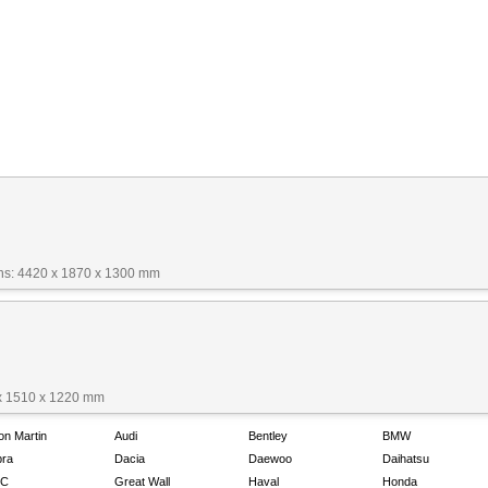
ns: 4420 x 1870 x 1300 mm
x 1510 x 1220 mm
on Martin
Audi
Bentley
BMW
ra
Dacia
Daewoo
Daihatsu
C
Great Wall
Haval
Honda