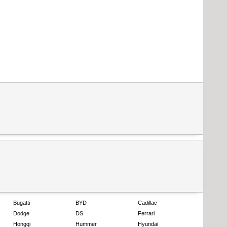
Bugatti
BYD
Cadillac
Dodge
DS
Ferrari
Hongqi
Hummer
Hyundai