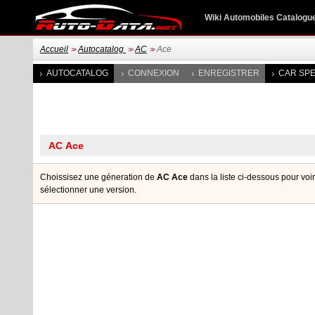
Wiki Automobiles Catalogu
Accueil
Autocatalog
AC
Ace
>>
>>
>>
AUTOCATALOG
CONNEXION
ENREGISTRER
CAR SPE
Choissisez une géneration de
AC Ace
dans la liste ci-dessous pour voi
sélectionner une version.