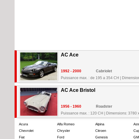
AC Ace
1992 - 2000
Cabriolet
Puissance max. : de 195 a 354 CH
|
Dimensio
AC Ace Bristol
1956 - 1960
Roadster
Puissance max. : 120 CH
|
Dimensions: 3780 
Acura
Alfa Romeo
Alpina
Ast
Chevrolet
Chrysler
Citroen
Cup
Fiat
Ford
Genesis
GM