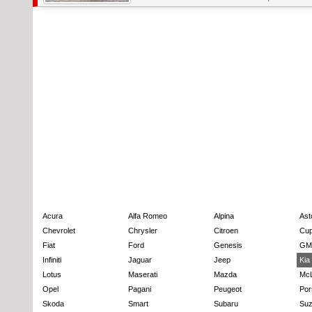
Acura
Alfa Romeo
Alpina
Ast
Chevrolet
Chrysler
Citroen
Cup
Fiat
Ford
Genesis
GM
Infiniti
Jaguar
Jeep
Kia
Lotus
Maserati
Mazda
Mc
Opel
Pagani
Peugeot
Por
Skoda
Smart
Subaru
Suz