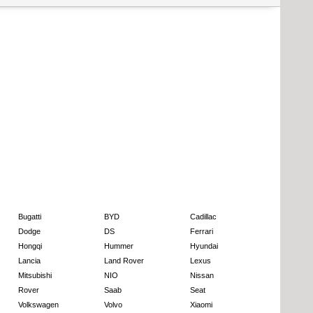
Bugatti
BYD
Cadillac
Dodge
DS
Ferrari
Hongqi
Hummer
Hyundai
Lancia
Land Rover
Lexus
Mitsubishi
NIO
Nissan
Rover
Saab
Seat
Volkswagen
Volvo
Xiaomi