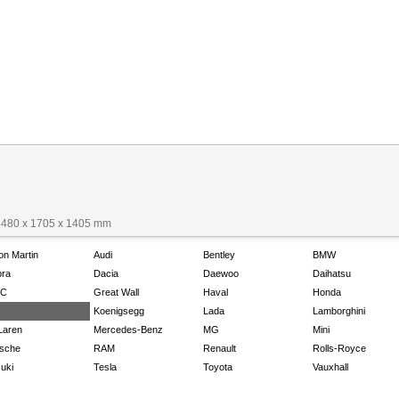
4480 x 1705 x 1405 mm
on Martin
Audi
Bentley
BMW
ra
Dacia
Daewoo
Daihatsu
C
Great Wall
Haval
Honda
Koenigsegg
Lada
Lamborghini
Laren
Mercedes-Benz
MG
Mini
sche
RAM
Renault
Rolls-Royce
uki
Tesla
Toyota
Vauxhall