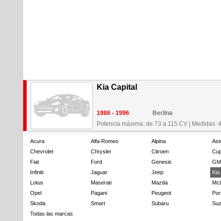
Kia Capital
1986 - 1996
Berlina
Potencia máxima: de 73 a 115 CV
|
Medidas: 
Acura
Alfa Romeo
Alpina
Ast
Chevrolet
Chrysler
Citroen
Cup
Fiat
Ford
Genesis
GM
Infiniti
Jaguar
Jeep
Kia
Lotus
Maserati
Mazda
Mc
Opel
Pagani
Peugeot
Por
Skoda
Smart
Subaru
Suz
Todas las marcas