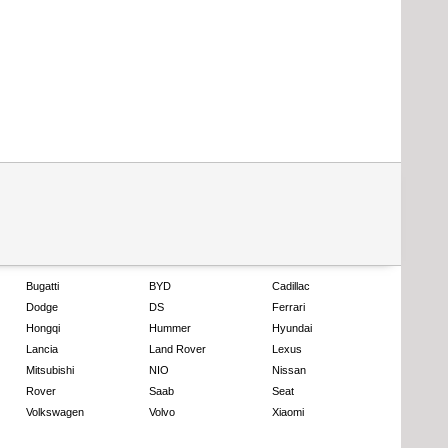
Bugatti
BYD
Cadillac
Dodge
DS
Ferrari
Hongqi
Hummer
Hyundai
Lancia
Land Rover
Lexus
Mitsubishi
NIO
Nissan
Rover
Saab
Seat
Volkswagen
Volvo
Xiaomi