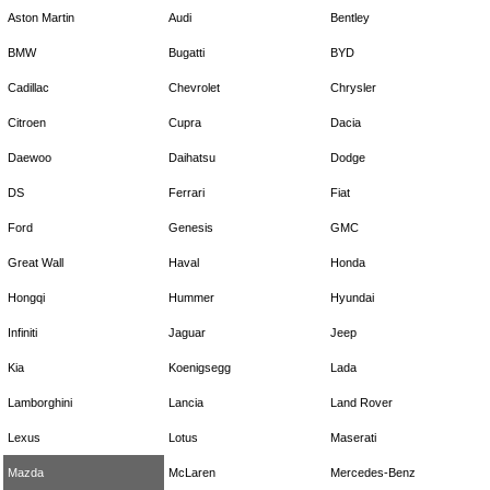
Aston Martin
Audi
Bentley
BMW
Bugatti
BYD
Cadillac
Chevrolet
Chrysler
Citroen
Cupra
Dacia
Daewoo
Daihatsu
Dodge
DS
Ferrari
Fiat
Ford
Genesis
GMC
Great Wall
Haval
Honda
Hongqi
Hummer
Hyundai
Infiniti
Jaguar
Jeep
Kia
Koenigsegg
Lada
Lamborghini
Lancia
Land Rover
Lexus
Lotus
Maserati
Mazda
McLaren
Mercedes-Benz