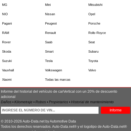
MG
Mini
Mitsubishi
NIO
Nissan
Opel
Pagani
Peugeot
Porsche
RAM
Renault
Rolls-Royce
Rover
Saab
Seat
Skoda
Smart
Subaru
Suzuki
Tesla
Toyota
Vauxhall
Volkswagen
Volvo
Xiaomi
Todas las marcas
Informe del historial del vehículo de carVertical con un 20% de descuento
adicional
Daños • Kilometraje • Robos • Propietarios • Historial de mantenimiento
Informe
© 2010-2026 Auto-Data.net by Automotive Data
Todos los derechos reservados. Auto-Data.net® y el logotipo de Auto-Data.net®