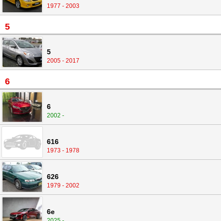
1977 - 2003
5
5
2005 - 2017
6
6
2002 -
616
1973 - 1978
626
1979 - 2002
6e
2025 -