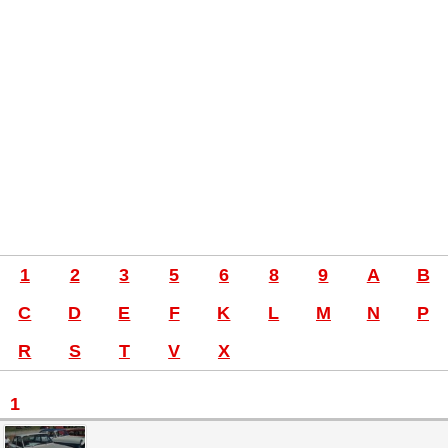
1
2
3
5
6
8
9
A
B
C
D
E
F
K
L
M
N
P
R
S
T
V
X
1