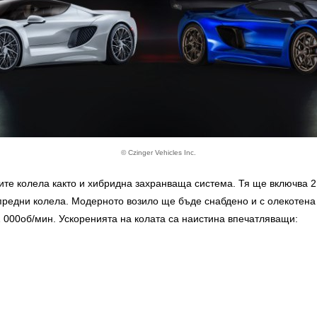
© Czinger Vehicles Inc.
те колела както и хибридна захранваща система. Тя ще включва 2.
е предни колела. Модерното возило ще бъде снабдено и с олекотен
 000об/мин. Ускоренията на колата са наистина впечатляващи: