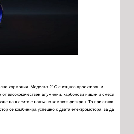
 пълна хармония. Моделът 21C е изцяло проектиран и
а от висококачествен алуминий, карбонови нишки и смеси
яване на шасито е напълно компютъризиран. То приютява
тор се комбинира успешно с двата електромотора, за да