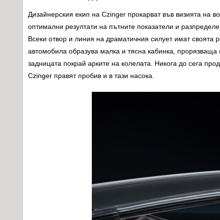
Дизайнерския екип на Czinger прокарват във визията на 
оптимални резултати на пътните показатели и разпределе
Всеки отвор и линия на драматичния силует имат своята р
автомобила образува малка и тясна кабинка, прорязваща
задницата покрай арките на колелата. Никога до сега про
Czinger правят пробив и в тази насока.