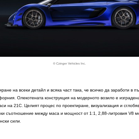
© Czinger Vehicles Inc.
иране на всеки детайл и всяка част така, че всичко да заработи в
ифорния. Олекотената конструкция на модерното возило е изграден
шаси на 21C. Целият процес по проектиране, визуализация и сглоб
и съотношение между маса и мощност от 1:1, 2,88-литровия V8 мо
нски сили.