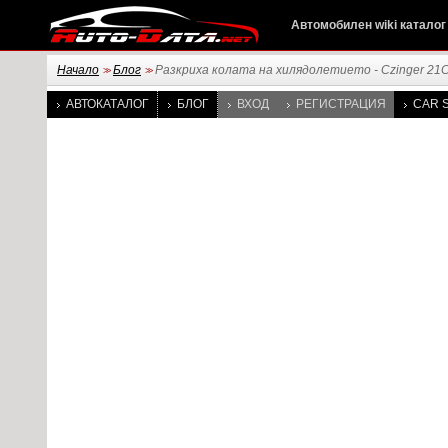
Автомобилен wiki каталог
Начало
Блог
Разкриха колата на хилядолетието - Czinger 21
>>
>>
АВТОКАТАЛОГ
БЛОГ
ВХОД
РЕГИСТРАЦИЯ
CAR S