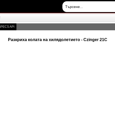
C
PECS API
Разкриха колата на хилядолетието - Czinger 21C