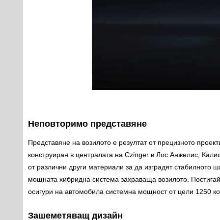
Неповторимо представяне
Представяне на возилото е резултат от прецизното проект
конструиран в централата на Czinger в Лос Анжелис, Кал
от различни други материали за да изградят стабилното 
мощната хибридна система захраваща возилото. Постигайк
осигури на автомобила системна мощност от цели 1250 ко
Зашеметяващ дизайн