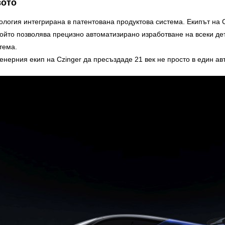
вото
логия интегрирана в патентована продуктова система. Екипът на 
ойто позволява прецизно автоматизирано изработване на всеки де
тема.
нерния екип на Czinger да пресъздаде 21 век не просто в един авт