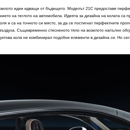
возилото идеи идващи от бъдещето. Моделът 21C предоставя перфек
нието на теглото на автомобила. Идеята за дизайна на колата са 
оля и са на точното си място, за да се постигнат перфектните про
 въздуха. Същевременно стесненото тяло на возилото напълно обг
дуктова кола не комбинирал подобни елементи в дизайна си. Но се