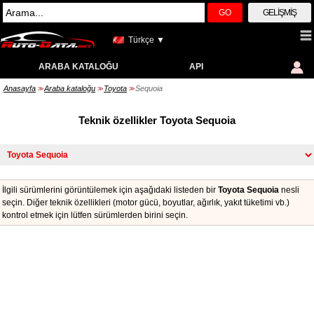
GO
GELIŞMIŞ
Türkçe ▼
ARABA KATALOĞU
API
Anasayfa
Araba kataloğu
Toyota
Sequoia
>>
>>
>>
Teknik özellikler Toyota Sequoia
İlgili sürümlerini görüntülemek için aşağıdaki listeden bir
Toyota Sequoia
nesli
seçin. Diğer teknik özellikleri (motor gücü, boyutlar, ağırlık, yakıt tüketimi vb.)
kontrol etmek için lütfen sürümlerden birini seçin.