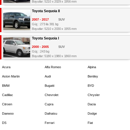
Boyutlar: 5210 x 2029 x 1956 mm
Toyota Sequoia II
2007 - 2017
SUV
Güç : 273 ila 381 bg
Boyutlar: 5210 x 2030 x 1955 mm
Toyota Sequoia I
2000 - 2005
SUV
Güç : 243 bg
Boyutlar: 5180 x 1980 x 1860 mm
Acura
Alfa Romeo
Alpina
Aston Martin
Audi
Bentley
BMW
Bugatti
BYD
Cadillac
Chevrolet
Chrysler
Citroen
Cupra
Dacia
Daewoo
Daihatsu
Dodge
DS
Ferrari
Fiat