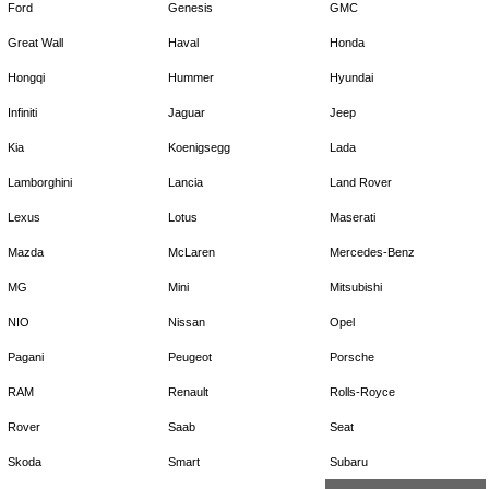
Ford
Genesis
GMC
Great Wall
Haval
Honda
Hongqi
Hummer
Hyundai
Infiniti
Jaguar
Jeep
Kia
Koenigsegg
Lada
Lamborghini
Lancia
Land Rover
Lexus
Lotus
Maserati
Mazda
McLaren
Mercedes-Benz
MG
Mini
Mitsubishi
NIO
Nissan
Opel
Pagani
Peugeot
Porsche
RAM
Renault
Rolls-Royce
Rover
Saab
Seat
Skoda
Smart
Subaru