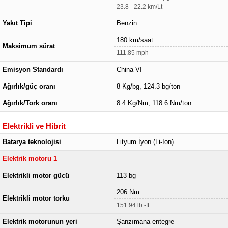
23.8 - 22.2 km/Lt
Yakıt Tipi
Benzin
180 km/saat
Maksimum sürat
111.85 mph
Emisyon Standardı
China VI
Ağırlık/güç oranı
8 Kg/bg, 124.3 bg/ton
Ağırlık/Tork oranı
8.4 Kg/Nm, 118.6 Nm/ton
Elektrikli ve Hibrit
Batarya teknolojisi
Lityum İyon (Li-Ion)
Elektrik motoru 1
Elektrikli motor gücü
113 bg
206 Nm
Elektrikli motor torku
151.94 lb.-ft.
Elektrik motorunun yeri
Şanzımana entegre