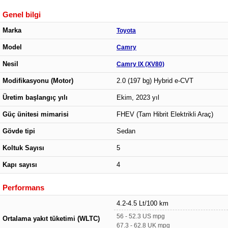
Genel bilgi
Marka
Toyota
Model
Camry
Nesil
Camry IX (XV80)
Modifikasyonu (Motor)
2.0 (197 bg) Hybrid e-CVT
Üretim başlangıç yılı
Ekim, 2023 yıl
Güç ünitesi mimarisi
FHEV (Tam Hibrit Elektrikli Araç)
Gövde tipi
Sedan
Koltuk Sayısı
5
Kapı sayısı
4
Performans
4.2-4.5 Lt/100 km
56 - 52.3 US mpg
Ortalama yakıt tüketimi (WLTC)
67.3 - 62.8 UK mpg