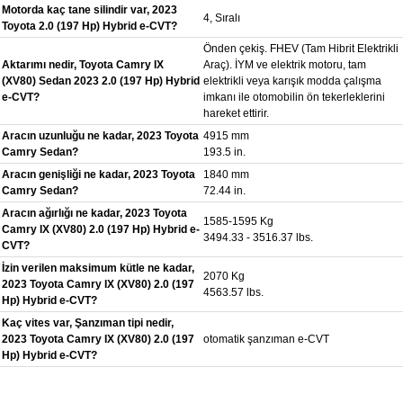
Motorda kaç tane silindir var, 2023
4, Sıralı
Toyota 2.0 (197 Hp) Hybrid e-CVT?
Önden çekiş. FHEV (Tam Hibrit Elektrikli
Aktarımı nedir, Toyota Camry IX
Araç). İYM ve elektrik motoru, tam
(XV80) Sedan 2023 2.0 (197 Hp) Hybrid
elektrikli veya karışık modda çalışma
e-CVT?
imkanı ile otomobilin ön tekerleklerini
hareket ettirir.
Aracın uzunluğu ne kadar, 2023 Toyota
4915 mm
Camry Sedan?
193.5 in.
Aracın genişliği ne kadar, 2023 Toyota
1840 mm
Camry Sedan?
72.44 in.
Aracın ağırlığı ne kadar, 2023 Toyota
1585-1595 Kg
Camry IX (XV80) 2.0 (197 Hp) Hybrid e-
3494.33 - 3516.37 lbs.
CVT?
İzin verilen maksimum kütle ne kadar,
2070 Kg
2023 Toyota Camry IX (XV80) 2.0 (197
4563.57 lbs.
Hp) Hybrid e-CVT?
Kaç vites var, Şanzıman tipi nedir,
2023 Toyota Camry IX (XV80) 2.0 (197
otomatik şanzıman e-CVT
Hp) Hybrid e-CVT?