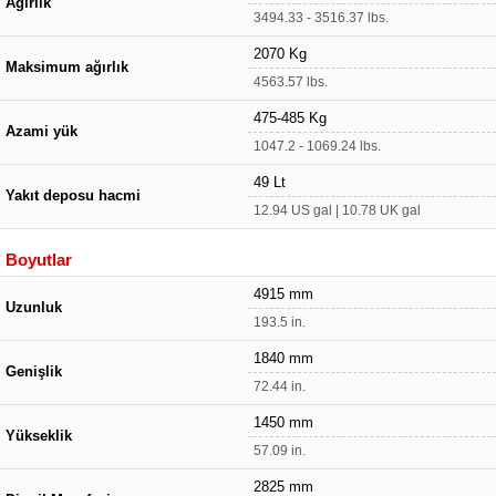
Ağırlık
3494.33 - 3516.37 lbs.
2070 Kg
Maksimum ağırlık
4563.57 lbs.
475-485 Kg
Azami yük
1047.2 - 1069.24 lbs.
49 Lt
Yakıt deposu hacmi
12.94 US gal | 10.78 UK gal
Boyutlar
4915 mm
Uzunluk
193.5 in.
1840 mm
Genişlik
72.44 in.
1450 mm
Yükseklik
57.09 in.
2825 mm