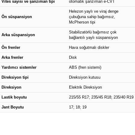
Vites sayısı ve şanzıman tipi
otomatik şanzıman e-CVT
Helezon yaylı ve viraj denge
Ön süspansiyon
çubuğuna sahip bağımsız,
McPherson tipi
Stabilizatörlü bağımsız çok
Arka süspansiyon
bağlantılı yaylı süspansiyon
Ön frenler
Hava soğutmalı diskler
Arka frenler
Disk
Yardımcı sistemler
ABS (fren sistemi)
Direksiyon tipi
Direksiyon kutusu
Direksiyon
Elektrik Direksiyon
Lastik boyutu
215/55 R17; 235/45 R18; 235/40 R19
Jant Boyutu
17; 18; 19