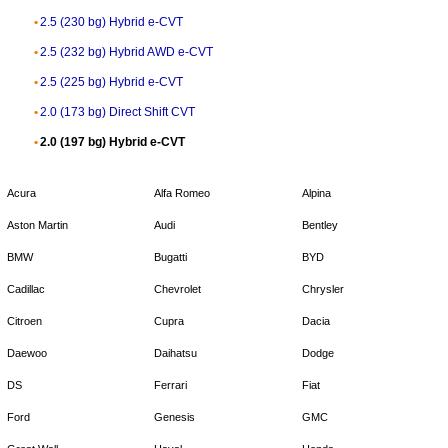
2.5 (230 bg) Hybrid e-CVT
2.5 (232 bg) Hybrid AWD e-CVT
2.5 (225 bg) Hybrid e-CVT
2.0 (173 bg) Direct Shift CVT
2.0 (197 bg) Hybrid e-CVT
Acura
Alfa Romeo
Alpina
Aston Martin
Audi
Bentley
BMW
Bugatti
BYD
Cadillac
Chevrolet
Chrysler
Citroen
Cupra
Dacia
Daewoo
Daihatsu
Dodge
DS
Ferrari
Fiat
Ford
Genesis
GMC