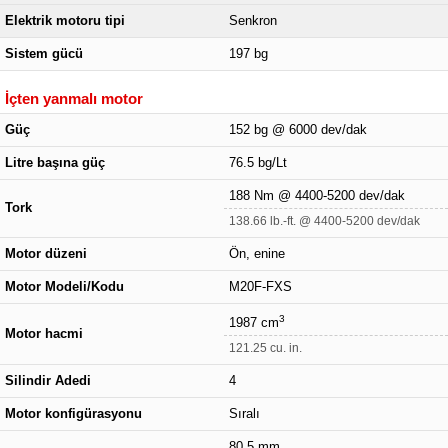
Elektrik motoru tipi
Senkron
Sistem gücü
197 bg
İçten yanmalı motor
Güç
152 bg @ 6000 dev/dak
Litre başına güç
76.5 bg/Lt
188 Nm @ 4400-5200 dev/dak
Tork
138.66 lb.-ft. @ 4400-5200 dev/dak
Motor düzeni
Ön, enine
Motor Modeli/Kodu
M20F-FXS
3
1987 cm
Motor hacmi
121.25 cu. in.
Silindir Adedi
4
Motor konfigürasyonu
Sıralı
80.5 mm