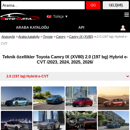
GO
GELIŞMIŞ
Türkçe ▼
ARABA KATALOĞU
API
Anasayfa
Araba kataloğu
Toyota
Camry
Camry IX (XV80)
2.0 (197 bg) Hybrid e-
>>
>>
>>
>>
>>
CVT
Teknik özellikler Toyota Camry IX (XV80) 2.0 (197 bg) Hybrid e-
CVT /2023, 2024, 2025, 2026/