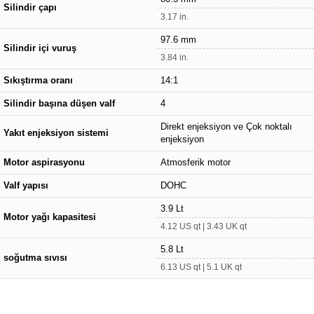
Silindir çapı
3.17 in.
97.6 mm
Silindir içi vuruş
3.84 in.
Sıkıştırma oranı
14:1
Silindir başına düşen valf
4
Direkt enjeksiyon ve Çok noktalı
Yakıt enjeksiyon sistemi
enjeksiyon
Motor aspirasyonu
Atmosferik motor
Valf yapısı
DOHC
3.9 Lt
Motor yağı kapasitesi
4.12 US qt | 3.43 UK qt
5.8 Lt
soğutma sıvısı
6.13 US qt | 5.1 UK qt