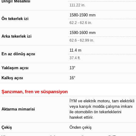
Dingil Mesafesi
111.22 in.
1580-1590 mm
Ön tekerlek izi
62.2 - 62.6 in.
1590-1600 mm
Arka tekerlek izi
62.6 - 62.99 in.
11.4 m
En az dönüş açısı
37.4 ft.
Yaklaşım açısı
13°
Kalkış açısı
16°
Şanzıman, fren ve süspansiyon
İYM ve elektrik motoru, tam elektrikli
veya karışık modda çalışma imkanı
Aktarma mimarisi
ile otomobilin ön tekerleklerini
hareket ettirir.
Çekiş
Önden çekiş