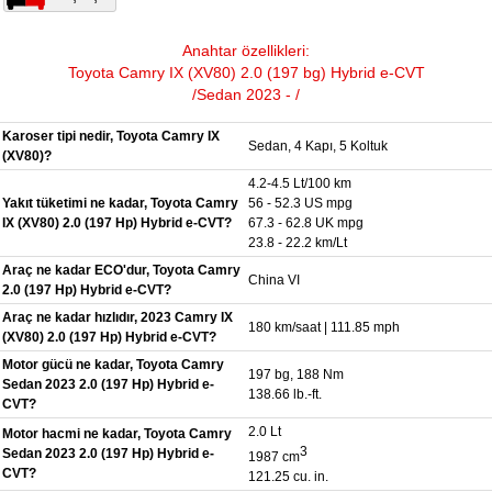
Anahtar özellikleri:
Toyota Camry IX (XV80) 2.0 (197 bg) Hybrid e-CVT
/Sedan 2023 - /
Karoser tipi nedir, Toyota Camry IX
Sedan, 4 Kapı, 5 Koltuk
(XV80)?
4.2-4.5 Lt/100 km
Yakıt tüketimi ne kadar, Toyota Camry
56 - 52.3 US mpg
IX (XV80) 2.0 (197 Hp) Hybrid e-CVT?
67.3 - 62.8 UK mpg
23.8 - 22.2 km/Lt
Araç ne kadar ECO'dur, Toyota Camry
China VI
2.0 (197 Hp) Hybrid e-CVT?
Araç ne kadar hızlıdır, 2023 Camry IX
180 km/saat | 111.85 mph
(XV80) 2.0 (197 Hp) Hybrid e-CVT?
Motor gücü ne kadar, Toyota Camry
197 bg, 188 Nm
Sedan 2023 2.0 (197 Hp) Hybrid e-
138.66 lb.-ft.
CVT?
2.0 Lt
Motor hacmi ne kadar, Toyota Camry
3
Sedan 2023 2.0 (197 Hp) Hybrid e-
1987 cm
CVT?
121.25 cu. in.