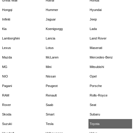
Great Wall
Haval
Honda
Hongqi
Hummer
Hyundai
Infiniti
Jaguar
Jeep
Kia
Koenigsegg
Lada
Lamborghini
Lancia
Land Rover
Lexus
Lotus
Maserati
Mazda
McLaren
Mercedes-Benz
MG
Mini
Mitsubishi
NIO
Nissan
Opel
Pagani
Peugeot
Porsche
RAM
Renault
Rolls-Royce
Rover
Saab
Seat
Skoda
Smart
Subaru
Suzuki
Tesla
Toyota