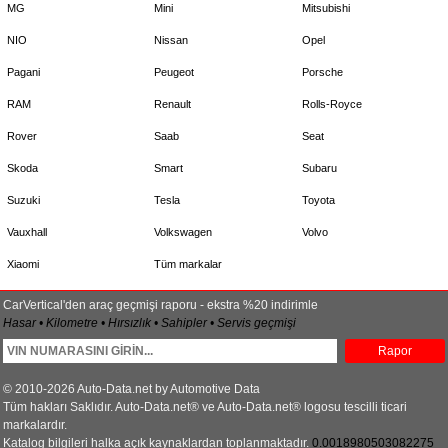
MG
Mini
Mitsubishi
NIO
Nissan
Opel
Pagani
Peugeot
Porsche
RAM
Renault
Rolls-Royce
Rover
Saab
Seat
Skoda
Smart
Subaru
Suzuki
Tesla
Toyota
Vauxhall
Volkswagen
Volvo
Xiaomi
Tüm markalar
CarVertical'den araç geçmişi raporu - ekstra %20 indirimle
Hasar • Kilometre • Hırsızlık • Sahipler • Servis geçmişi
Rapor
© 2010-2026 Auto-Data.net by Automotive Data
Tüm hakları Saklıdır. Auto-Data.net® ve Auto-Data.net® logosu tescilli ticari
markalardır.
Katalog bilgileri halka açık kaynaklardan toplanmaktadır.
0.0018980503082275