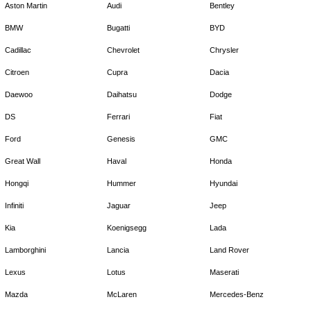
Aston Martin
Audi
Bentley
BMW
Bugatti
BYD
Cadillac
Chevrolet
Chrysler
Citroen
Cupra
Dacia
Daewoo
Daihatsu
Dodge
DS
Ferrari
Fiat
Ford
Genesis
GMC
Great Wall
Haval
Honda
Hongqi
Hummer
Hyundai
Infiniti
Jaguar
Jeep
Kia
Koenigsegg
Lada
Lamborghini
Lancia
Land Rover
Lexus
Lotus
Maserati
Mazda
McLaren
Mercedes-Benz