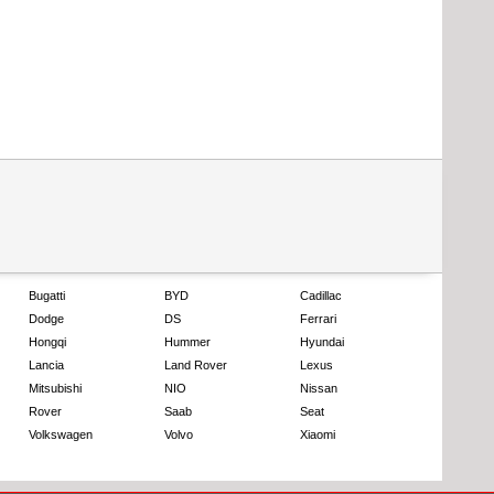
Bugatti
BYD
Cadillac
Dodge
DS
Ferrari
Hongqi
Hummer
Hyundai
Lancia
Land Rover
Lexus
Mitsubishi
NIO
Nissan
Rover
Saab
Seat
Volkswagen
Volvo
Xiaomi