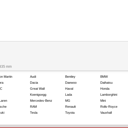
1335 mm
on Martin
Audi
Bentley
BMW
ra
Dacia
Daewoo
Daihatsu
C
Great Wall
Haval
Honda
Koenigsegg
Lada
Lamborghini
Laren
Mercedes-Benz
MG
Mini
sche
RAM
Renault
Rolls-Royce
uki
Tesla
Toyota
Vauxhall