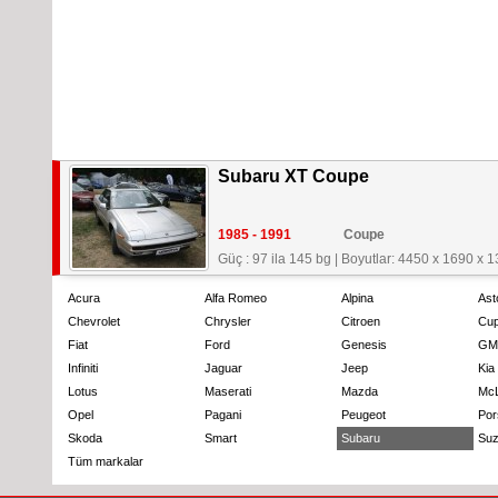
Subaru XT Coupe
1985 - 1991
Coupe
Güç : 97 ila 145 bg
|
Boyutlar: 4450 x 1690 x 
Acura
Alfa Romeo
Alpina
Ast
Chevrolet
Chrysler
Citroen
Cup
Fiat
Ford
Genesis
GM
Infiniti
Jaguar
Jeep
Kia
Lotus
Maserati
Mazda
Mc
Opel
Pagani
Peugeot
Por
Skoda
Smart
Subaru
Suz
Tüm markalar