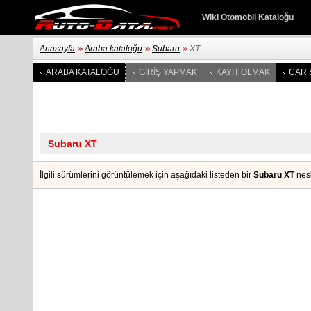
Wiki Otomobil Kataloğu
Anasayfa
Araba kataloğu
Subaru
XT
>>
>>
>>
ARABA KATALOĞU
GIRIŞ YAPMAK
KAYIT OLMAK
CAR 
İlgili sürümlerini görüntülemek için aşağıdaki listeden bir
Subaru XT
nesl