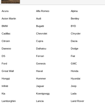
Acura
Alfa Romeo
Alpina
Aston Martin
Audi
Bentley
BMW
Bugatti
BYD
Cadillac
Chevrolet
Chrysler
Citroen
Cupra
Dacia
Daewoo
Daihatsu
Dodge
DS
Ferrari
Fiat
Ford
Genesis
GMC
Great Wall
Haval
Honda
Hongqi
Hummer
Hyundai
Infiniti
Jaguar
Jeep
Kia
Koenigsegg
Lada
Lamborghini
Lancia
Land Rover