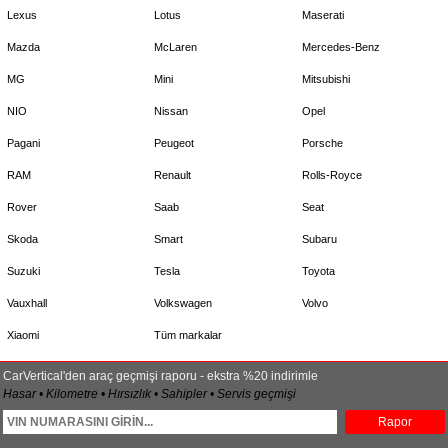
Lexus
Lotus
Maserati
Mazda
McLaren
Mercedes-Benz
MG
Mini
Mitsubishi
NIO
Nissan
Opel
Pagani
Peugeot
Porsche
RAM
Renault
Rolls-Royce
Rover
Saab
Seat
Skoda
Smart
Subaru
Suzuki
Tesla
Toyota
Vauxhall
Volkswagen
Volvo
Xiaomi
Tüm markalar
CarVertical'den araç geçmişi raporu - ekstra %20 indirimle
Hasar • Kilometre • Hırsızlık • Sahipler • Servis geçmişi
Rapor