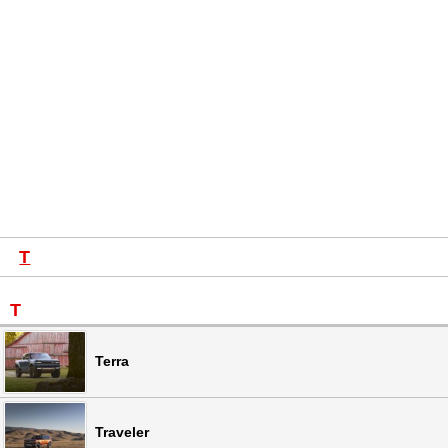
T
T
Terra
Traveler