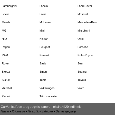
Lamborghini
Lancia
Land Rover
Lexus
Lotus
Maserati
Mazda
McLaren
Mercedes-Benz
MG
Mini
Mitsubishi
NIO
Nissan
Opel
Pagani
Peugeot
Porsche
RAM
Renault
Rolls-Royce
Rover
Saab
Seat
Skoda
Smart
Subaru
Suzuki
Tesla
Toyota
Vauxhall
Volkswagen
Volvo
Xiaomi
Tüm markalar
CarVertical'den araç geçmişi raporu - ekstra %20 indirimle
Hasar • Kilometre • Hırsızlık • Sahipler • Servis geçmişi