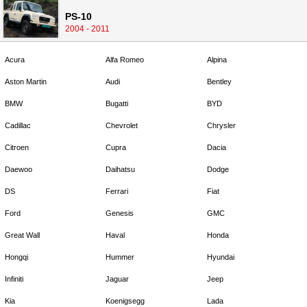
PS-10
2004 - 2011
Acura
Alfa Romeo
Alpina
Aston Martin
Audi
Bentley
BMW
Bugatti
BYD
Cadillac
Chevrolet
Chrysler
Citroen
Cupra
Dacia
Daewoo
Daihatsu
Dodge
DS
Ferrari
Fiat
Ford
Genesis
GMC
Great Wall
Haval
Honda
Hongqi
Hummer
Hyundai
Infiniti
Jaguar
Jeep
Kia
Koenigsegg
Lada