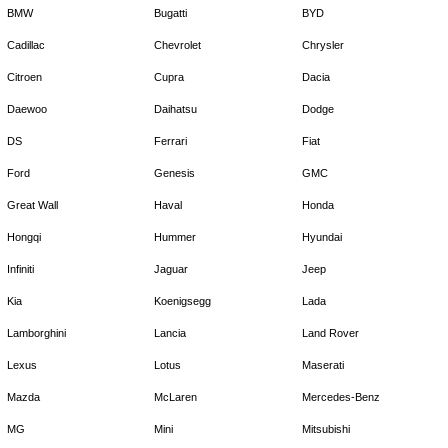
BMW
Bugatti
BYD
Cadillac
Chevrolet
Chrysler
Citroen
Cupra
Dacia
Daewoo
Daihatsu
Dodge
DS
Ferrari
Fiat
Ford
Genesis
GMC
Great Wall
Haval
Honda
Hongqi
Hummer
Hyundai
Infiniti
Jaguar
Jeep
Kia
Koenigsegg
Lada
Lamborghini
Lancia
Land Rover
Lexus
Lotus
Maserati
Mazda
McLaren
Mercedes-Benz
MG
Mini
Mitsubishi