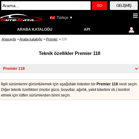
GO
GELIŞMIŞ
Türkçe ▼
ARABA KATALOĞU
API
Anasayfa
Araba kataloğu
Premier
118
>>
>>
>>
Teknik özellikler Premier 118
İlgili sürümlerini görüntülemek için aşağıdaki listeden bir
Premier 118
nesli seçin.
Diğer teknik özellikleri (motor gücü, boyutlar, ağırlık, yakıt tüketimi vb.) kontrol
etmek için lütfen sürümlerden birini seçin.