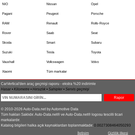
NIO
Nissan
Opel
Pagani
Peugeot
Porsche
RAM
Renault
Rolls-Royce
Rover
Saab
Seat
Skoda
Smart
Subaru
Suzuki
Tesla
Toyota
Vauxhall
Volkswagen
Volvo
Xiaomi
Tüm markalar
CarVertical'den araç geçmişi raporu - ekstra %20 indirimle
Hasar • Kilometre • Hırsızlık • Sahipler • Servis geçmişi
Rapor
© 2010-2026 Auto-Data.net by Automotive Data
Tüm hakları Saklıdır. Auto-Data.net® ve Auto-Data.net® logosu tescilli ticari
markalardır.
Katalog bilgileri halka açık kaynaklardan toplanmaktadır.
0.0027308464050293
İletişim
Gizlilik ilkesi