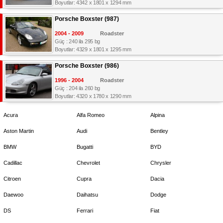
Boyutlar: 4342 x 1801 x 1294 mm
Porsche Boxster (987)
2004 - 2009
Roadster
Güç : 240 ila 295 bg
Boyutlar: 4329 x 1801 x 1295 mm
Porsche Boxster (986)
1996 - 2004
Roadster
Güç : 204 ila 260 bg
Boyutlar: 4320 x 1780 x 1290 mm
Acura
Alfa Romeo
Alpina
Aston Martin
Audi
Bentley
BMW
Bugatti
BYD
Cadillac
Chevrolet
Chrysler
Citroen
Cupra
Dacia
Daewoo
Daihatsu
Dodge
DS
Ferrari
Fiat