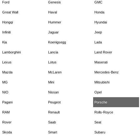
Ford
Genesis
GMC
Great Wall
Haval
Honda
Hongqi
Hummer
Hyundai
Infiniti
Jaguar
Jeep
Kia
Koenigsegg
Lada
Lamborghini
Lancia
Land Rover
Lexus
Lotus
Maserati
Mazda
McLaren
Mercedes-Benz
MG
Mini
Mitsubishi
NIO
Nissan
Opel
Pagani
Peugeot
Porsche
RAM
Renault
Rolls-Royce
Rover
Saab
Seat
Skoda
Smart
Subaru