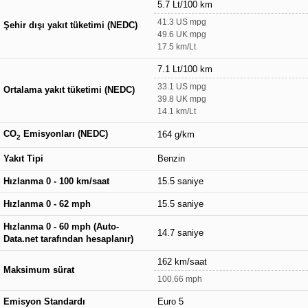
5.7 Lt/100 km
41.3 US mpg
Şehir dışı yakıt tüketimi (NEDC)
49.6 UK mpg
17.5 km/Lt
7.1 Lt/100 km
33.1 US mpg
Ortalama yakıt tüketimi (NEDC)
39.8 UK mpg
14.1 km/Lt
CO
Emisyonları (NEDC)
164 g/km
2
Yakıt Tipi
Benzin
Hızlanma 0 - 100 km/saat
15.5 saniye
Hızlanma 0 - 62 mph
15.5 saniye
Hızlanma 0 - 60 mph (Auto-
14.7 saniye
Data.net tarafından hesaplanır)
162 km/saat
Maksimum sürat
100.66 mph
Emisyon Standardı
Euro 5