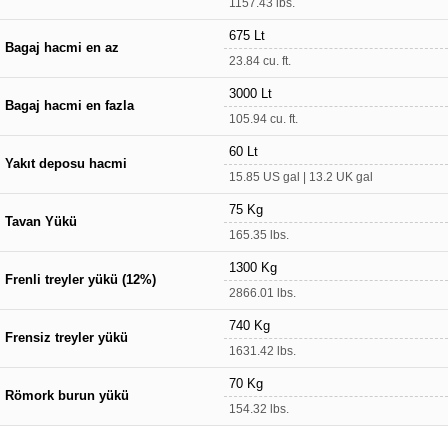
1157.43 lbs.
675 Lt
Bagaj hacmi en az
23.84 cu. ft.
3000 Lt
Bagaj hacmi en fazla
105.94 cu. ft.
60 Lt
Yakıt deposu hacmi
15.85 US gal | 13.2 UK gal
75 Kg
Tavan Yükü
165.35 lbs.
1300 Kg
Frenli treyler yükü (12%)
2866.01 lbs.
740 Kg
Frensiz treyler yükü
1631.42 lbs.
70 Kg
Römork burun yükü
154.32 lbs.