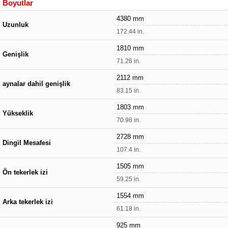
Boyutlar
4380 mm
Uzunluk
172.44 in.
1810 mm
Genişlik
71.26 in.
2112 mm
aynalar dahil genişlik
83.15 in.
1803 mm
Yükseklik
70.98 in.
2728 mm
Dingil Mesafesi
107.4 in.
1505 mm
Ön tekerlek izi
59.25 in.
1554 mm
Arka tekerlek izi
61.18 in.
925 mm