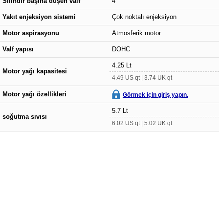
Silindir başına düşen valf
4
Yakıt enjeksiyon sistemi
Çok noktalı enjeksiyon
Motor aspirasyonu
Atmosferik motor
Valf yapısı
DOHC
4.25 Lt
Motor yağı kapasitesi
4.49 US qt | 3.74 UK qt
Motor yağı özellikleri
Görmek için giriş yapın.
5.7 Lt
soğutma sıvısı
6.02 US qt | 5.02 UK qt