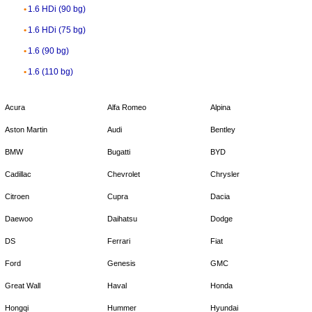
1.6 HDi (90 bg)
1.6 HDi (75 bg)
1.6 (90 bg)
1.6 (110 bg)
Acura
Alfa Romeo
Alpina
Aston Martin
Audi
Bentley
BMW
Bugatti
BYD
Cadillac
Chevrolet
Chrysler
Citroen
Cupra
Dacia
Daewoo
Daihatsu
Dodge
DS
Ferrari
Fiat
Ford
Genesis
GMC
Great Wall
Haval
Honda
Hongqi
Hummer
Hyundai