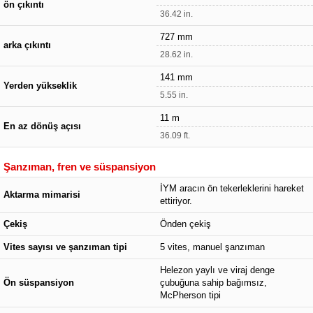
ön çıkıntı
36.42 in.
727 mm
arka çıkıntı
28.62 in.
141 mm
Yerden yükseklik
5.55 in.
11 m
En az dönüş açısı
36.09 ft.
Şanzıman, fren ve süspansiyon
İYM aracın ön tekerleklerini hareket
Aktarma mimarisi
ettiriyor.
Çekiş
Önden çekiş
Vites sayısı ve şanzıman tipi
5 vites, manuel şanzıman
Helezon yaylı ve viraj denge
Ön süspansiyon
çubuğuna sahip bağımsız,
McPherson tipi