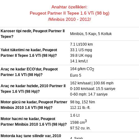
Anahtar özellikleri:
Peugeot Partner II Tepee 1.6 VTi (98 bg)
/Minibüs 2010 - 2012/
Karoser tipi nedir, Peugeot Partner II
Minibüs, 5 Kapı, 5 Koltuk
Tepee?
7.1 Lt/100 km
Yakıt tüketimi ne kadar, Peugeot
33.1 US mpg
Partner II Tepee 1.6 VTi (98 Hp)?
39.8 UK mpg
14.1 km/Lt
164 g/km CO
Araç ne kadar ECO'dur, Peugeot
2
Partner 1.6 VTi (98 Hp)?
Euro 5
162 km/saat | 100.66 mph
Araç ne kadar hızlıdır, 2010 Partner II
0-100 km/saat: 15.5 saniye
Tepee 1.6 VTi (98 Hp)?
0-60 mph: 14.7 saniye
Motor gücü ne kadar, Peugeot Partner
98 bg, 152 Nm
Minibüs 2010 1.6 VTi (98 Hp)?
112.11 lb.-ft.
1.6 Lt
Motor hacmi ne kadar, Peugeot
3
1598 cm
Partner Minibüs 2010 1.6 VTi (98 Hp)?
97.52 cu. in.
Motorda kaç tane silindir var, 2010
4, Sıralı