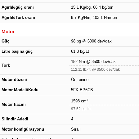
Ağırlık/güç oranı
15.1 Kg/bg, 66.4 bg/ton
Ağırlık/Tork oranı
9.7 Kg/Nm, 103.1 Nm/ton
Motor
Güç
98 bg @ 6000 dev/dak
Litre başına güç
61.3 bg/Lt
152 Nm @ 3500 dev/dak
Tork
112.11 lb.-ft. @ 3500 dev/dak
Motor düzeni
Ön, enine
Motor Modeli/Kodu
5FK EP6CB
3
1598 cm
Motor hacmi
97.52 cu. in.
Silindir Adedi
4
Motor konfigürasyonu
Sıralı