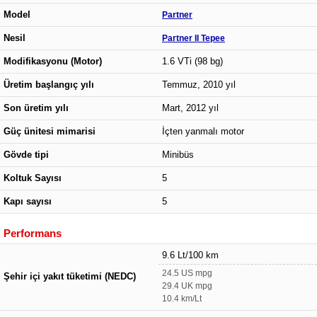
Model
Partner
Nesil
Partner II Tepee
Modifikasyonu (Motor)
1.6 VTi (98 bg)
Üretim başlangıç yılı
Temmuz, 2010 yıl
Son üretim yılı
Mart, 2012 yıl
Güç ünitesi mimarisi
İçten yanmalı motor
Gövde tipi
Minibüs
Koltuk Sayısı
5
Kapı sayısı
5
Performans
9.6 Lt/100 km
24.5 US mpg
Şehir içi yakıt tüketimi (NEDC)
29.4 UK mpg
10.4 km/Lt