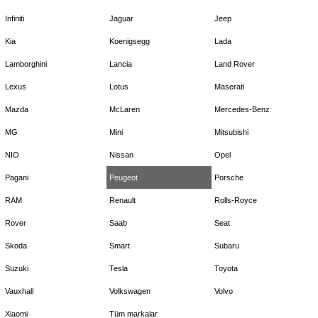
Infiniti
Jaguar
Jeep
Kia
Koenigsegg
Lada
Lamborghini
Lancia
Land Rover
Lexus
Lotus
Maserati
Mazda
McLaren
Mercedes-Benz
MG
Mini
Mitsubishi
NIO
Nissan
Opel
Pagani
Peugeot
Porsche
RAM
Renault
Rolls-Royce
Rover
Saab
Seat
Skoda
Smart
Subaru
Suzuki
Tesla
Toyota
Vauxhall
Volkswagen
Volvo
Xiaomi
Tüm markalar