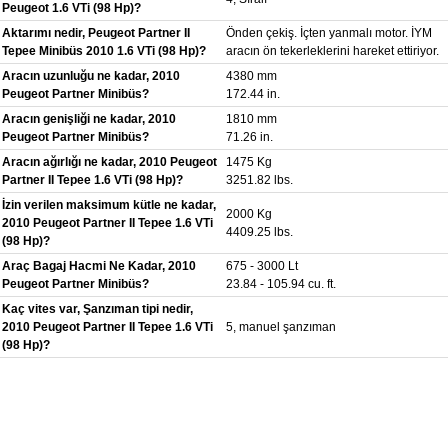
Peugeot 1.6 VTi (98 Hp)?
Aktarımı nedir, Peugeot Partner II
Önden çekiş. İçten yanmalı motor. İYM
Tepee Minibüs 2010 1.6 VTi (98 Hp)?
aracın ön tekerleklerini hareket ettiriyor.
Aracın uzunluğu ne kadar, 2010
4380 mm
Peugeot Partner Minibüs?
172.44 in.
Aracın genişliği ne kadar, 2010
1810 mm
Peugeot Partner Minibüs?
71.26 in.
Aracın ağırlığı ne kadar, 2010 Peugeot
1475 Kg
Partner II Tepee 1.6 VTi (98 Hp)?
3251.82 lbs.
İzin verilen maksimum kütle ne kadar,
2000 Kg
2010 Peugeot Partner II Tepee 1.6 VTi
4409.25 lbs.
(98 Hp)?
Araç Bagaj Hacmi Ne Kadar, 2010
675 - 3000 Lt
Peugeot Partner Minibüs?
23.84 - 105.94 cu. ft.
Kaç vites var, Şanzıman tipi nedir,
2010 Peugeot Partner II Tepee 1.6 VTi
5, manuel şanzıman
(98 Hp)?