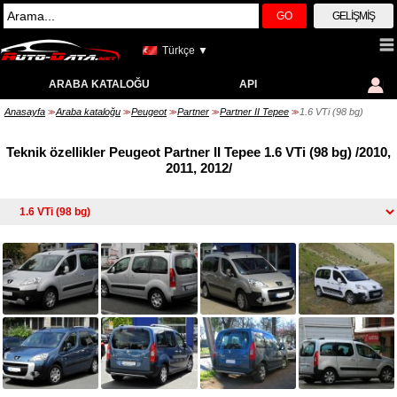
GO
GELIŞMIŞ
Türkçe ▼
ARABA KATALOĞU
API
Anasayfa
Araba kataloğu
Peugeot
Partner
Partner II Tepee
1.6 VTi (98 bg)
>>
>>
>>
>>
>>
Teknik özellikler Peugeot Partner II Tepee 1.6 VTi (98 bg) /2010,
2011, 2012/