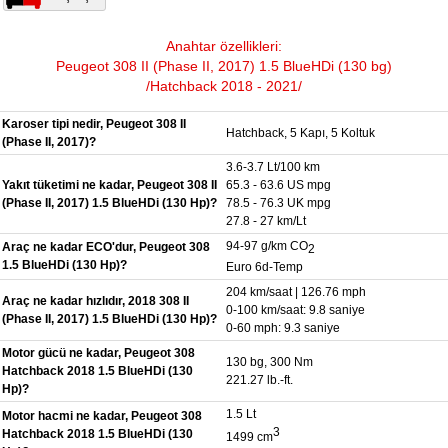
Anahtar özellikleri:
Peugeot 308 II (Phase II, 2017) 1.5 BlueHDi (130 bg)
/Hatchback 2018 - 2021/
Karoser tipi nedir, Peugeot 308 II
Hatchback, 5 Kapı, 5 Koltuk
(Phase II, 2017)?
3.6-3.7 Lt/100 km
Yakıt tüketimi ne kadar, Peugeot 308 II
65.3 - 63.6 US mpg
(Phase II, 2017) 1.5 BlueHDi (130 Hp)?
78.5 - 76.3 UK mpg
27.8 - 27 km/Lt
94-97 g/km CO
Araç ne kadar ECO'dur, Peugeot 308
2
1.5 BlueHDi (130 Hp)?
Euro 6d-Temp
204 km/saat | 126.76 mph
Araç ne kadar hızlıdır, 2018 308 II
0-100 km/saat: 9.8 saniye
(Phase II, 2017) 1.5 BlueHDi (130 Hp)?
0-60 mph: 9.3 saniye
Motor gücü ne kadar, Peugeot 308
130 bg, 300 Nm
Hatchback 2018 1.5 BlueHDi (130
221.27 lb.-ft.
Hp)?
1.5 Lt
Motor hacmi ne kadar, Peugeot 308
3
Hatchback 2018 1.5 BlueHDi (130
1499 cm