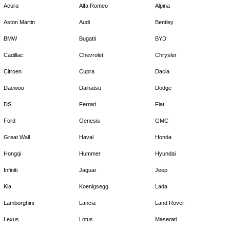
Acura
Alfa Romeo
Alpina
Aston Martin
Audi
Bentley
BMW
Bugatti
BYD
Cadillac
Chevrolet
Chrysler
Citroen
Cupra
Dacia
Daewoo
Daihatsu
Dodge
DS
Ferrari
Fiat
Ford
Genesis
GMC
Great Wall
Haval
Honda
Hongqi
Hummer
Hyundai
Infiniti
Jaguar
Jeep
Kia
Koenigsegg
Lada
Lamborghini
Lancia
Land Rover
Lexus
Lotus
Maserati