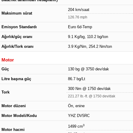
204 km/saat
Maksimum sürat
126.76 mph
Emisyon Standardı
Euro 6d-Temp
Ağırlık/güç oranı
9.1 Kg/bg, 110.2 bg/ton
Ağırlık/Tork oranı
3.9 Kg/Nm, 254.2 Nm/ton
Motor
Güç
130 bg @ 3750 dev/dak
Litre başına güç
86.7 bg/Lt
300 Nm @ 1750 dev/dak
Tork
221.27 lb.-ft. @ 1750 dev/dak
Motor düzeni
Ön, enine
Motor Modeli/Kodu
YHZ DV5RC
3
1499 cm
Motor hacmi