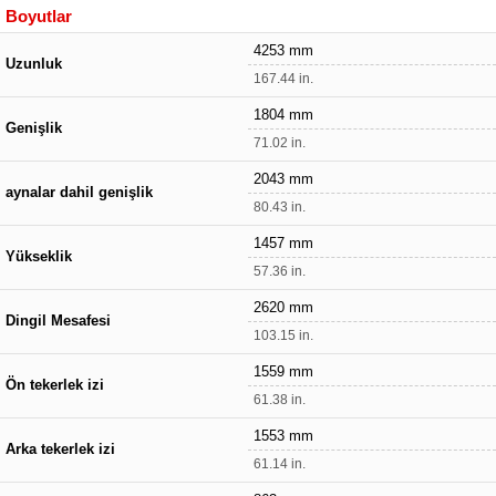
Boyutlar
4253 mm
Uzunluk
167.44 in.
1804 mm
Genişlik
71.02 in.
2043 mm
aynalar dahil genişlik
80.43 in.
1457 mm
Yükseklik
57.36 in.
2620 mm
Dingil Mesafesi
103.15 in.
1559 mm
Ön tekerlek izi
61.38 in.
1553 mm
Arka tekerlek izi
61.14 in.