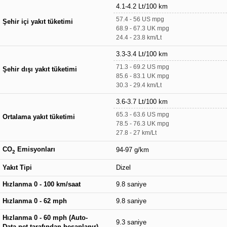
4.1-4.2 Lt/100 km
57.4 - 56 US mpg
Şehir içi yakıt tüketimi
68.9 - 67.3 UK mpg
24.4 - 23.8 km/Lt
3.3-3.4 Lt/100 km
71.3 - 69.2 US mpg
Şehir dışı yakıt tüketimi
85.6 - 83.1 UK mpg
30.3 - 29.4 km/Lt
3.6-3.7 Lt/100 km
65.3 - 63.6 US mpg
Ortalama yakıt tüketimi
78.5 - 76.3 UK mpg
27.8 - 27 km/Lt
CO
Emisyonları
94-97 g/km
2
Yakıt Tipi
Dizel
Hızlanma 0 - 100 km/saat
9.8 saniye
Hızlanma 0 - 62 mph
9.8 saniye
Hızlanma 0 - 60 mph (Auto-
9.3 saniye
Data.net tarafından hesaplanır)