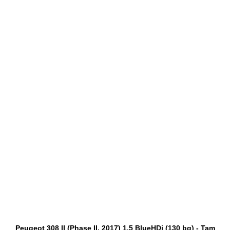
Peugeot 308 II (Phase II, 2017) 1.5 BlueHDi (130 bg) - Tam