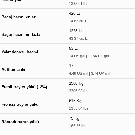
1388.91 lbs.
420 Lt
Bagaj hacmi en az
14.83 cu. ft.
1228 Lt
Bagaj hacmi en fazla
43.37 cu. ft.
53 Lt
Yakıt deposu hacmi
14 US gal | 11.66 UK gal
17 Lt
AdBlue tankı
4.49 US gal | 3.74 UK gal
1500 Kg
Frenli treyler yükü (12%)
3306.93 lbs.
615 Kg
Frensiz treyler yükü
1355.84 lbs.
75 Kg
Römork burun yükü
165.35 lbs.