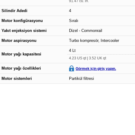
91.47 cu. in.
Silindir Adedi
4
Motor konfigürasyonu
Sıralı
Yakıt enjeksiyon sistemi
Dizel - Commonrail
Motor aspirasyonu
Turbo kompresör, Intercooler
4 Lt
Motor yağı kapasitesi
4.23 US qt | 3.52 UK qt
Motor yağı özellikleri
Görmek için giriş yapın.
Motor sistemleri
Partikül filtresi