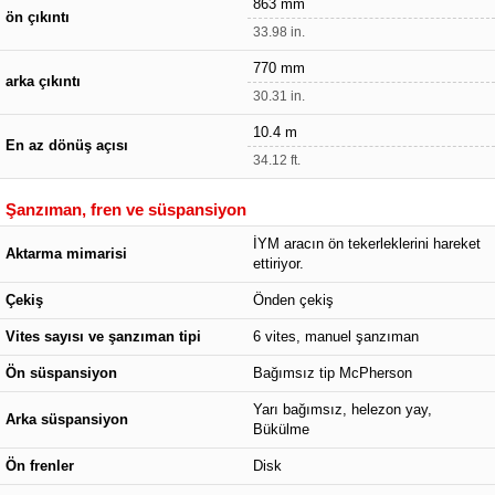
863 mm
ön çıkıntı
33.98 in.
770 mm
arka çıkıntı
30.31 in.
10.4 m
En az dönüş açısı
34.12 ft.
Şanzıman, fren ve süspansiyon
İYM aracın ön tekerleklerini hareket
Aktarma mimarisi
ettiriyor.
Çekiş
Önden çekiş
Vites sayısı ve şanzıman tipi
6 vites, manuel şanzıman
Ön süspansiyon
Bağımsız tip McPherson
Yarı bağımsız, helezon yay,
Arka süspansiyon
Bükülme
Ön frenler
Disk