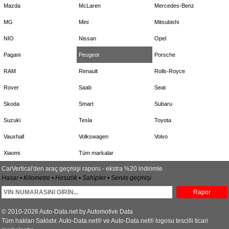
Mazda
McLaren
Mercedes-Benz
MG
Mini
Mitsubishi
NIO
Nissan
Opel
Pagani
Peugeot
Porsche
RAM
Renault
Rolls-Royce
Rover
Saab
Seat
Skoda
Smart
Subaru
Suzuki
Tesla
Toyota
Vauxhall
Volkswagen
Volvo
Xiaomi
Tüm markalar
CarVertical'den araç geçmişi raporu - ekstra %20 indirimle
Hasar • Kilometre • Hırsızlık • Sahipler • Servis geçmişi
Rapor
© 2010-2026 Auto-Data.net by Automotive Data
Tüm hakları Saklıdır. Auto-Data.net® ve Auto-Data.net® logosu tescilli ticari