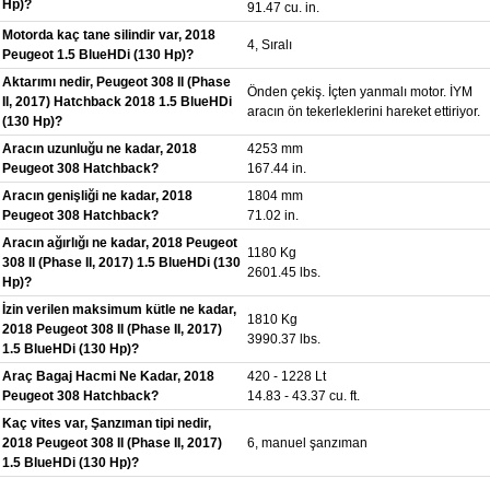
Hp)?
91.47 cu. in.
Motorda kaç tane silindir var, 2018
4, Sıralı
Peugeot 1.5 BlueHDi (130 Hp)?
Aktarımı nedir, Peugeot 308 II (Phase
Önden çekiş. İçten yanmalı motor. İYM
II, 2017) Hatchback 2018 1.5 BlueHDi
aracın ön tekerleklerini hareket ettiriyor.
(130 Hp)?
Aracın uzunluğu ne kadar, 2018
4253 mm
Peugeot 308 Hatchback?
167.44 in.
Aracın genişliği ne kadar, 2018
1804 mm
Peugeot 308 Hatchback?
71.02 in.
Aracın ağırlığı ne kadar, 2018 Peugeot
1180 Kg
308 II (Phase II, 2017) 1.5 BlueHDi (130
2601.45 lbs.
Hp)?
İzin verilen maksimum kütle ne kadar,
1810 Kg
2018 Peugeot 308 II (Phase II, 2017)
3990.37 lbs.
1.5 BlueHDi (130 Hp)?
Araç Bagaj Hacmi Ne Kadar, 2018
420 - 1228 Lt
Peugeot 308 Hatchback?
14.83 - 43.37 cu. ft.
Kaç vites var, Şanzıman tipi nedir,
2018 Peugeot 308 II (Phase II, 2017)
6, manuel şanzıman
1.5 BlueHDi (130 Hp)?