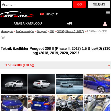
GO
GELIŞMIŞ
Türkçe ▼
ARABA KATALOĞU
API
Anasayfa
Araba kataloğu
Peugeot
308
308 II (Phase II, 2017)
1.5 BlueHDi (130
>>
>>
>>
>>
>>
bg)
Teknik özellikler Peugeot 308 II (Phase II, 2017) 1.5 BlueHDi (130
bg) /2018, 2019, 2020, 2021/