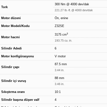
300 Nm @ 4000 dev/dak
Tork
221.27 lb.-ft. @ 4000 dev/dak
Motor düzeni
Ön, enine
Motor Modeli/Kodu
Z32SE
3
3175 cm
Motor hacmi
193.75 cu. in.
Silindir Adedi
6
Motor konfigürasyonu
V motor
87.5 mm
Silindir çapı
3.44 in.
88 mm
Silindir içi vuruş
3.46 in.
Sıkıştırma oranı
10:1
Silindir başına düşen valf
4