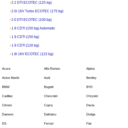
2.2 DTI ECOTEC (125 bg)
2.0i 16V Turbo ECOTEC (175 bg)
2.0 DTI ECOTEC (100 bg)
1.9 CDTI (150 bg) Automatic
1.9 CDTI (150 bg)
1.9 CDTI (120 bg)
1.8i 16V ECOTEC (122 bg)
Acura
Alfa Romeo
Alpina
Aston Martin
Audi
Bentley
BMW
Bugatti
BYD
Cadillac
Chevrolet
Chrysler
Citroen
Cupra
Dacia
Daewoo
Daihatsu
Dodge
DS
Ferrari
Fiat