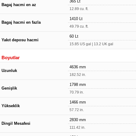
365 Lt
Bagaj hacmi en az
12.89 cu. ft.
1410 Lt
Bagaj hacmi en fazla
49.79 cu. ft.
60 Lt
Yakıt deposu hacmi
15.85 US gal | 13.2 UK gal
Boyutlar
4636 mm
Uzunluk
182.52 in.
1798 mm
Genişlik
70.79 in.
1466 mm
Yükseklik
57.72 in.
2830 mm
Dingil Mesafesi
111.42 in.