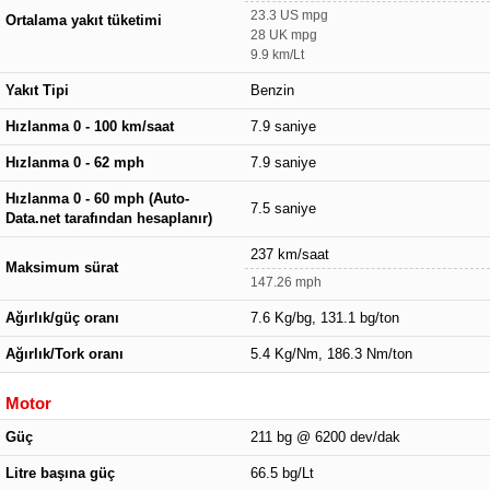
23.3 US mpg
Ortalama yakıt tüketimi
28 UK mpg
9.9 km/Lt
Yakıt Tipi
Benzin
Hızlanma 0 - 100 km/saat
7.9 saniye
Hızlanma 0 - 62 mph
7.9 saniye
Hızlanma 0 - 60 mph (Auto-
7.5 saniye
Data.net tarafından hesaplanır)
237 km/saat
Maksimum sürat
147.26 mph
Ağırlık/güç oranı
7.6 Kg/bg, 131.1 bg/ton
Ağırlık/Tork oranı
5.4 Kg/Nm, 186.3 Nm/ton
Motor
Güç
211 bg @ 6200 dev/dak
Litre başına güç
66.5 bg/Lt