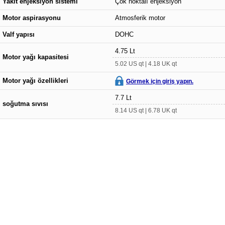
Yakıt enjeksiyon sistemi
Çok noktalı enjeksiyon
Motor aspirasyonu
Atmosferik motor
Valf yapısı
DOHC
4.75 Lt
Motor yağı kapasitesi
5.02 US qt | 4.18 UK qt
Motor yağı özellikleri
Görmek için giriş yapın.
7.7 Lt
soğutma sıvısı
8.14 US qt | 6.78 UK qt