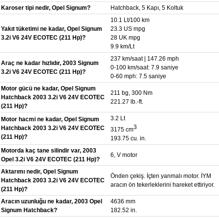
Karoser tipi nedir, Opel Signum?
Hatchback, 5 Kapı, 5 Koltuk
10.1 Lt/100 km
Yakıt tüketimi ne kadar, Opel Signum
23.3 US mpg
3.2i V6 24V ECOTEC (211 Hp)?
28 UK mpg
9.9 km/Lt
237 km/saat | 147.26 mph
Araç ne kadar hızlıdır, 2003 Signum
0-100 km/saat: 7.9 saniye
3.2i V6 24V ECOTEC (211 Hp)?
0-60 mph: 7.5 saniye
Motor gücü ne kadar, Opel Signum
211 bg, 300 Nm
Hatchback 2003 3.2i V6 24V ECOTEC
221.27 lb.-ft.
(211 Hp)?
3.2 Lt
Motor hacmi ne kadar, Opel Signum
3
Hatchback 2003 3.2i V6 24V ECOTEC
3175 cm
(211 Hp)?
193.75 cu. in.
Motorda kaç tane silindir var, 2003
6, V motor
Opel 3.2i V6 24V ECOTEC (211 Hp)?
Aktarımı nedir, Opel Signum
Önden çekiş. İçten yanmalı motor. İYM
Hatchback 2003 3.2i V6 24V ECOTEC
aracın ön tekerleklerini hareket ettiriyor.
(211 Hp)?
Aracın uzunluğu ne kadar, 2003 Opel
4636 mm
Signum Hatchback?
182.52 in.