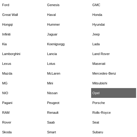
Ford
Genesis
GMC
Great Wall
Haval
Honda
Hongqi
Hummer
Hyundai
Infiniti
Jaguar
Jeep
Kia
Koenigsegg
Lada
Lamborghini
Lancia
Land Rover
Lexus
Lotus
Maserati
Mazda
McLaren
Mercedes-Benz
MG
Mini
Mitsubishi
NIO
Nissan
Opel
Pagani
Peugeot
Porsche
RAM
Renault
Rolls-Royce
Rover
Saab
Seat
Skoda
Smart
Subaru