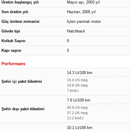
Üretim başlangıç yılı
Mayıs ayı, 2003 yıl
Son üretim yılı
Haziran, 2005 yıl
Güç ünitesi mimarisi
İçten yanmalı motor
Gövde tipi
Hatchback
Koltuk Sayısı
5
Kapı sayısı
5
Performans
14.3 Lt/100 km
16.4 US mpg
Şehir içi yakıt tüketimi
19.8 UK mpg
7 km/Lt
7.6 Lt/100 km
30.9 US mpg
Şehir dışı yakıt tüketimi
37.2 UK mpg
13.2 km/Lt
10.1 Lt/100 km