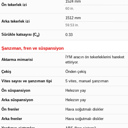
1524 mm
Ön tekerlek izi
60 in.
1512 mm
Arka tekerlek izi
59.53 in.
Sürükle katsayısı (C
)
0.33
d
Şanzıman, fren ve süspansiyon
İYM aracın ön tekerleklerini hareket
Aktarma mimarisi
ettiriyor.
Çekiş
Önden çekiş
Vites sayısı ve şanzıman tipi
5 vites, manuel şanzıman
Ön süspansiyon
Helezon yay
Arka süspansiyon
Helezon yay
Ön frenler
Hava soğutmalı diskler
Arka frenler
Hava soğutmalı diskler