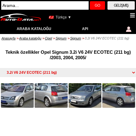
GO
GELIŞMIŞ
Türkçe ▼
ARABA KATALOĞU
API
Anasayfa
Araba kataloğu
Opel
Signum
Signum
3.2i V6 24V ECOTEC (211 bg)
>>
>>
>>
>>
>>
Teknik özellikler Opel Signum 3.2i V6 24V ECOTEC (211 bg)
/2003, 2004, 2005/