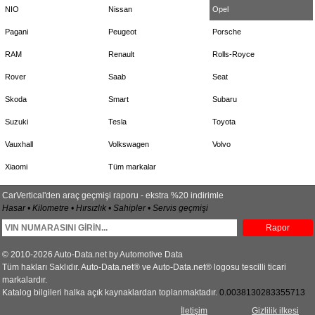
NIO
Nissan
Opel
Pagani
Peugeot
Porsche
RAM
Renault
Rolls-Royce
Rover
Saab
Seat
Skoda
Smart
Subaru
Suzuki
Tesla
Toyota
Vauxhall
Volkswagen
Volvo
Xiaomi
Tüm markalar
CarVertical'den araç geçmişi raporu - ekstra %20 indirimle
Hasar • Kilometre • Hırsızlık • Sahipler • Servis geçmişi
Rapor
© 2010-2026 Auto-Data.net by Automotive Data
Tüm hakları Saklıdır. Auto-Data.net® ve Auto-Data.net® logosu tescilli ticari
markalardır.
Katalog bilgileri halka açık kaynaklardan toplanmaktadır.
0.0038130283355713
İletişim
Gizlilik ilkesi