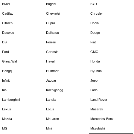
BMW
Bugatti
BYD
Cadillac
Chevrolet
Chrysler
Citroen
Cupra
Dacia
Daewoo
Daihatsu
Dodge
DS
Ferrari
Fiat
Ford
Genesis
GMC
Great Wall
Haval
Honda
Hongqi
Hummer
Hyundai
Infiniti
Jaguar
Jeep
Kia
Koenigsegg
Lada
Lamborghini
Lancia
Land Rover
Lexus
Lotus
Maserati
Mazda
McLaren
Mercedes-Benz
MG
Mini
Mitsubishi