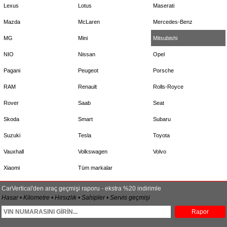
Lexus
Lotus
Maserati
Mazda
McLaren
Mercedes-Benz
MG
Mini
Mitsubishi
NIO
Nissan
Opel
Pagani
Peugeot
Porsche
RAM
Renault
Rolls-Royce
Rover
Saab
Seat
Skoda
Smart
Subaru
Suzuki
Tesla
Toyota
Vauxhall
Volkswagen
Volvo
Xiaomi
Tüm markalar
CarVertical'den araç geçmişi raporu - ekstra %20 indirimle
Hasar • Kilometre • Hırsızlık • Sahipler • Servis geçmişi
Rapor