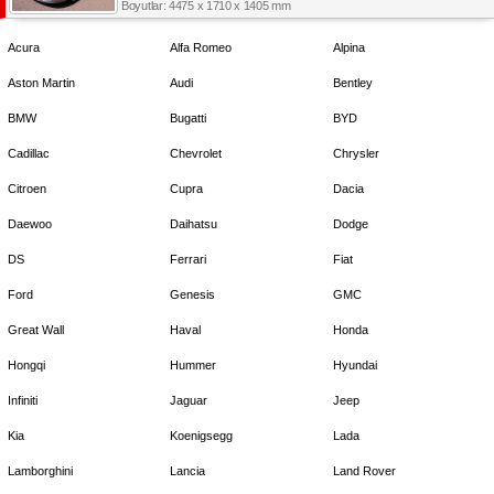
Boyutlar: 4475 x 1710 x 1405 mm
Acura
Alfa Romeo
Alpina
Aston Martin
Audi
Bentley
BMW
Bugatti
BYD
Cadillac
Chevrolet
Chrysler
Citroen
Cupra
Dacia
Daewoo
Daihatsu
Dodge
DS
Ferrari
Fiat
Ford
Genesis
GMC
Great Wall
Haval
Honda
Hongqi
Hummer
Hyundai
Infiniti
Jaguar
Jeep
Kia
Koenigsegg
Lada
Lamborghini
Lancia
Land Rover