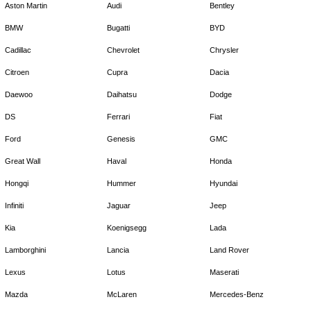
Aston Martin
Audi
Bentley
BMW
Bugatti
BYD
Cadillac
Chevrolet
Chrysler
Citroen
Cupra
Dacia
Daewoo
Daihatsu
Dodge
DS
Ferrari
Fiat
Ford
Genesis
GMC
Great Wall
Haval
Honda
Hongqi
Hummer
Hyundai
Infiniti
Jaguar
Jeep
Kia
Koenigsegg
Lada
Lamborghini
Lancia
Land Rover
Lexus
Lotus
Maserati
Mazda
McLaren
Mercedes-Benz