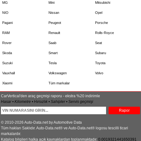
MG
Mini
Mitsubishi
NIO
Nissan
Opel
Pagani
Peugeot
Porsche
RAM
Renault
Rolls-Royce
Rover
Saab
Seat
Skoda
Smart
Subaru
Suzuki
Tesla
Toyota
Vauxhall
Volkswagen
Volvo
Xiaomi
Tüm markalar
CarVertical'den araç geçmişi raporu - ekstra %20 indirimle
Hasar • Kilometre • Hırsızlık • Sahipler • Servis geçmişi
Rapor
© 2010-2026 Auto-Data.net by Automotive Data
Tüm hakları Saklıdır. Auto-Data.net® ve Auto-Data.net® logosu tescilli ticari
markalardır.
Katalog bilgileri halka açık kaynaklardan toplanmaktadır.
0.0019321441650391