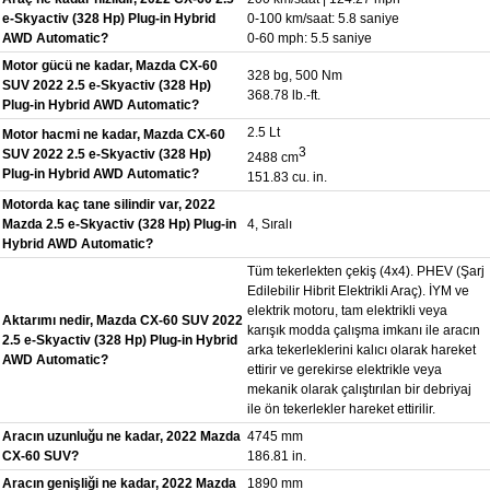
e-Skyactiv (328 Hp) Plug-in Hybrid
0-100 km/saat: 5.8 saniye
AWD Automatic?
0-60 mph: 5.5 saniye
Motor gücü ne kadar, Mazda CX-60
328 bg, 500 Nm
SUV 2022 2.5 e-Skyactiv (328 Hp)
368.78 lb.-ft.
Plug-in Hybrid AWD Automatic?
2.5 Lt
Motor hacmi ne kadar, Mazda CX-60
3
SUV 2022 2.5 e-Skyactiv (328 Hp)
2488 cm
Plug-in Hybrid AWD Automatic?
151.83 cu. in.
Motorda kaç tane silindir var, 2022
Mazda 2.5 e-Skyactiv (328 Hp) Plug-in
4, Sıralı
Hybrid AWD Automatic?
Tüm tekerlekten çekiş (4x4). PHEV (Şarj
Edilebilir Hibrit Elektrikli Araç). İYM ve
elektrik motoru, tam elektrikli veya
Aktarımı nedir, Mazda CX-60 SUV 2022
karışık modda çalışma imkanı ile aracın
2.5 e-Skyactiv (328 Hp) Plug-in Hybrid
arka tekerleklerini kalıcı olarak hareket
AWD Automatic?
ettirir ve gerekirse elektrikle veya
mekanik olarak çalıştırılan bir debriyaj
ile ön tekerlekler hareket ettirilir.
Aracın uzunluğu ne kadar, 2022 Mazda
4745 mm
CX-60 SUV?
186.81 in.
Aracın genişliği ne kadar, 2022 Mazda
1890 mm