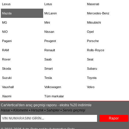
Lexus
Lotus
Maserati
Mazda
McLaren
Mercedes-Benz
MG
Mini
Mitsubishi
NIO
Nissan
Opel
Pagani
Peugeot
Porsche
RAM
Renault
Rolls-Royce
Rover
Saab
Seat
Skoda
Smart
Subaru
Suzuki
Tesla
Toyota
Vauxhall
Volkswagen
Volvo
Xiaomi
Tüm markalar
CarVertical'den araç geçmişi raporu - ekstra %20 indirimle
Hasar • Kilometre • Hırsızlık • Sahipler • Servis geçmişi
Rapor