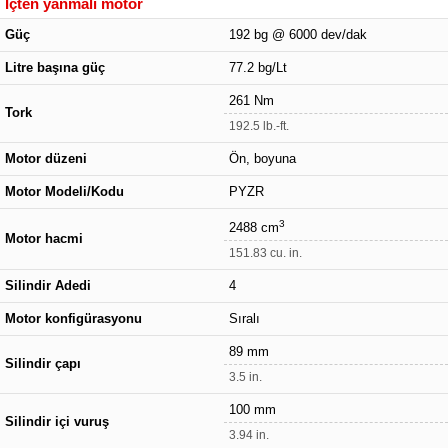
İçten yanmalı motor
Güç
192 bg @ 6000 dev/dak
Litre başına güç
77.2 bg/Lt
261 Nm
Tork
192.5 lb.-ft.
Motor düzeni
Ön, boyuna
Motor Modeli/Kodu
PYZR
3
2488 cm
Motor hacmi
151.83 cu. in.
Silindir Adedi
4
Motor konfigürasyonu
Sıralı
89 mm
Silindir çapı
3.5 in.
100 mm
Silindir içi vuruş
3.94 in.