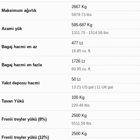
2667 Kg
Maksimum ağırlık
5879.73 lbs.
595-687 Kg
Azami yük
1311.75 - 1514.58 lbs.
477 Lt
Bagaj hacmi en az
16.85 cu. ft.
1726 Lt
Bagaj hacmi en fazla
60.95 cu. ft.
50 Lt
Yakıt deposu hacmi
13.21 US gal | 11 UK gal
100 Kg
Tavan Yükü
220.46 lbs.
2500 Kg
Frenli treyler yükü (8%)
5511.56 lbs.
2500 Kg
Frenli treyler yükü (12%)