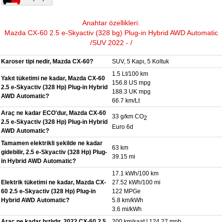
Anahtar özellikleri:
Mazda CX-60 2.5 e-Skyactiv (328 bg) Plug-in Hybrid AWD Automatic
/SUV 2022 - /
Karoser tipi nedir, Mazda CX-60?
SUV, 5 Kapı, 5 Koltuk
1.5 Lt/100 km
Yakıt tüketimi ne kadar, Mazda CX-60
156.8 US mpg
2.5 e-Skyactiv (328 Hp) Plug-in Hybrid
188.3 UK mpg
AWD Automatic?
66.7 km/Lt
Araç ne kadar ECO'dur, Mazda CX-60
33 g/km CO
2
2.5 e-Skyactiv (328 Hp) Plug-in Hybrid
Euro 6d
AWD Automatic?
Tamamen elektrikli şekilde ne kadar
63 km
gidebilir, 2.5 e-Skyactiv (328 Hp) Plug-
39.15 mi
in Hybrid AWD Automatic?
17.1 kWh/100 km
Elektrik tüketimi ne kadar, Mazda CX-
27.52 kWh/100 mi
60 2.5 e-Skyactiv (328 Hp) Plug-in
122 MPGe
Hybrid AWD Automatic?
5.8 km/kWh
3.6 mi/kWh
Araç ne kadar hızlıdır, 2022 CX-60 2.5
200 km/saat | 124.27 mph