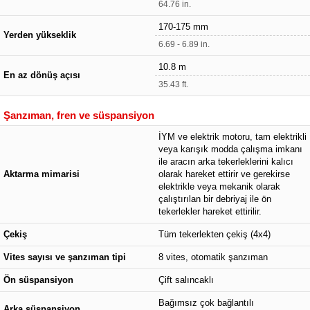
64.76 in.
170-175 mm
Yerden yükseklik
6.69 - 6.89 in.
10.8 m
En az dönüş açısı
35.43 ft.
Şanzıman, fren ve süspansiyon
İYM ve elektrik motoru, tam elektrikli
veya karışık modda çalışma imkanı
ile aracın arka tekerleklerini kalıcı
Aktarma mimarisi
olarak hareket ettirir ve gerekirse
elektrikle veya mekanik olarak
çalıştırılan bir debriyaj ile ön
tekerlekler hareket ettirilir.
Çekiş
Tüm tekerlekten çekiş (4x4)
Vites sayısı ve şanzıman tipi
8 vites, otomatik şanzıman
Ön süspansiyon
Çift salıncaklı
Bağımsız çok bağlantılı
Arka süspansiyon