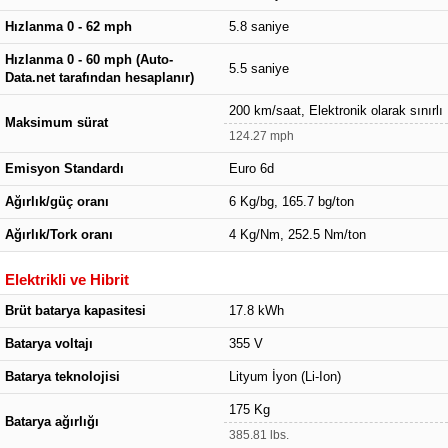
Hızlanma 0 - 62 mph
5.8 saniye
Hızlanma 0 - 60 mph (Auto-
5.5 saniye
Data.net tarafından hesaplanır)
200 km/saat, Elektronik olarak sınırlı
Maksimum sürat
124.27 mph
Emisyon Standardı
Euro 6d
Ağırlık/güç oranı
6 Kg/bg, 165.7 bg/ton
Ağırlık/Tork oranı
4 Kg/Nm, 252.5 Nm/ton
Elektrikli ve Hibrit
Brüt batarya kapasitesi
17.8 kWh
Batarya voltajı
355 V
Batarya teknolojisi
Lityum İyon (Li-Ion)
175 Kg
Batarya ağırlığı
385.81 lbs.