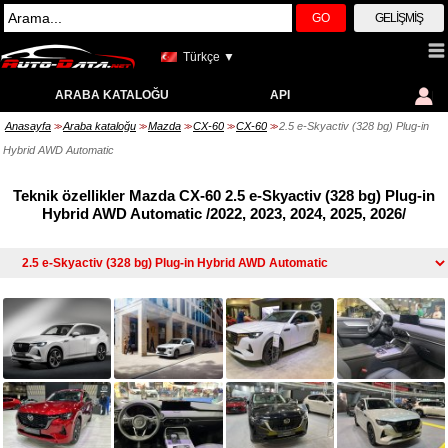
GO
GELIŞMIŞ
Türkçe ▼
ARABA KATALOĞU
API
Anasayfa
Araba kataloğu
Mazda
CX-60
CX-60
2.5 e-Skyactiv (328 bg) Plug-in
>>
>>
>>
>>
>>
Hybrid AWD Automatic
Teknik özellikler Mazda CX-60 2.5 e-Skyactiv (328 bg) Plug-in
Hybrid AWD Automatic /2022, 2023, 2024, 2025, 2026/