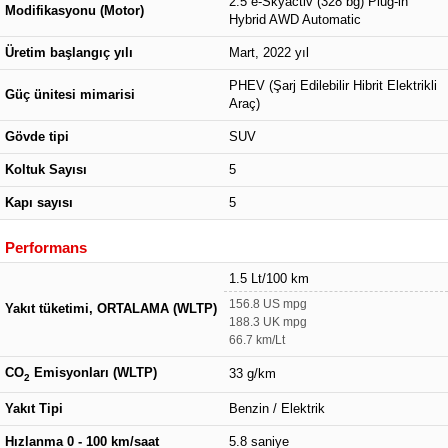
2.5 e-Skyactiv (328 bg) Plug-in
Modifikasyonu (Motor)
Hybrid AWD Automatic
Üretim başlangıç yılı
Mart, 2022 yıl
PHEV (Şarj Edilebilir Hibrit Elektrikli
Güç ünitesi mimarisi
Araç)
Gövde tipi
SUV
Koltuk Sayısı
5
Kapı sayısı
5
Performans
1.5 Lt/100 km
156.8 US mpg
Yakıt tüketimi, ORTALAMA (WLTP)
188.3 UK mpg
66.7 km/Lt
CO
Emisyonları (WLTP)
33 g/km
2
Yakıt Tipi
Benzin / Elektrik
Hızlanma 0 - 100 km/saat
5.8 saniye