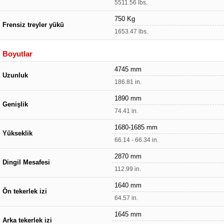
5511.56 lbs.
750 Kg
Frensiz treyler yükü
1653.47 lbs.
Boyutlar
4745 mm
Uzunluk
186.81 in.
1890 mm
Genişlik
74.41 in.
1680-1685 mm
Yükseklik
66.14 - 66.34 in.
2870 mm
Dingil Mesafesi
112.99 in.
1640 mm
Ön tekerlek izi
64.57 in.
1645 mm
Arka tekerlek izi