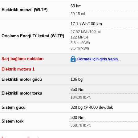
63 km
Elektrikli menzil (WLTP)
39.15 mi
17.1 kWh/100 km
27.52 kWh/100 mi
Ortalama Enerji Tüketimi (WLTP)
122 MPGe
5.8 km/kWh
3.6 mi/kWh
Şarj bağlantı noktaları
Görmek için giriş yapın.
Elektrik motoru 1
Elektrikli motor gücü
136 bg
250 Nm
Elektrikli motor torku
184.39 lb.-ft.
Sistem gücü
328 bg @ 4000 dev/dak
500 Nm
Sistem tork
368.78 lb.-ft.