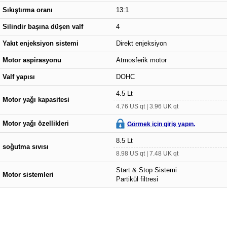
Sıkıştırma oranı
13:1
Silindir başına düşen valf
4
Yakıt enjeksiyon sistemi
Direkt enjeksiyon
Motor aspirasyonu
Atmosferik motor
Valf yapısı
DOHC
4.5 Lt
Motor yağı kapasitesi
4.76 US qt | 3.96 UK qt
Motor yağı özellikleri
Görmek için giriş yapın.
8.5 Lt
soğutma sıvısı
8.98 US qt | 7.48 UK qt
Start & Stop Sistemi
Motor sistemleri
Partikül filtresi