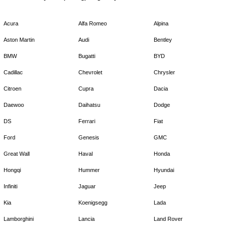
Acura
Alfa Romeo
Alpina
Aston Martin
Audi
Bentley
BMW
Bugatti
BYD
Cadillac
Chevrolet
Chrysler
Citroen
Cupra
Dacia
Daewoo
Daihatsu
Dodge
DS
Ferrari
Fiat
Ford
Genesis
GMC
Great Wall
Haval
Honda
Hongqi
Hummer
Hyundai
Infiniti
Jaguar
Jeep
Kia
Koenigsegg
Lada
Lamborghini
Lancia
Land Rover