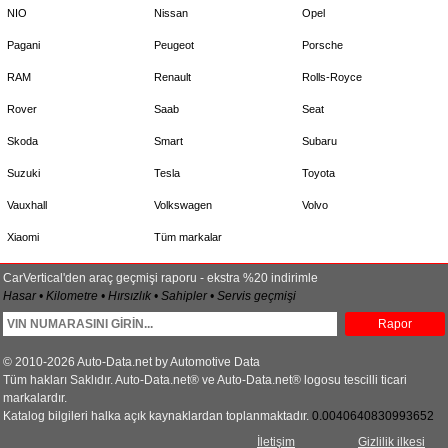
NIO
Nissan
Opel
Pagani
Peugeot
Porsche
RAM
Renault
Rolls-Royce
Rover
Saab
Seat
Skoda
Smart
Subaru
Suzuki
Tesla
Toyota
Vauxhall
Volkswagen
Volvo
Xiaomi
Tüm markalar
CarVertical'den araç geçmişi raporu - ekstra %20 indirimle
Hasar • Kilometre • Hırsızlık • Sahipler • Servis geçmişi
Rapor
© 2010-2026 Auto-Data.net by Automotive Data
Tüm hakları Saklıdır. Auto-Data.net® ve Auto-Data.net® logosu tescilli ticari
markalardır.
Katalog bilgileri halka açık kaynaklardan toplanmaktadır.
0.0040640830993652
İletişim
Gizlilik ilkesi