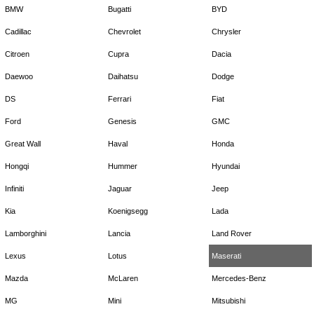
BMW
Bugatti
BYD
Cadillac
Chevrolet
Chrysler
Citroen
Cupra
Dacia
Daewoo
Daihatsu
Dodge
DS
Ferrari
Fiat
Ford
Genesis
GMC
Great Wall
Haval
Honda
Hongqi
Hummer
Hyundai
Infiniti
Jaguar
Jeep
Kia
Koenigsegg
Lada
Lamborghini
Lancia
Land Rover
Lexus
Lotus
Maserati
Mazda
McLaren
Mercedes-Benz
MG
Mini
Mitsubishi