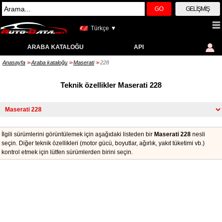
GO
GELIŞMIŞ
Türkçe ▼
ARABA KATALOĞU
API
Anasayfa
Araba kataloğu
Maserati
228
>>
>>
>>
Teknik özellikler Maserati 228
İlgili sürümlerini görüntülemek için aşağıdaki listeden bir
Maserati 228
nesli
seçin. Diğer teknik özellikleri (motor gücü, boyutlar, ağırlık, yakıt tüketimi vb.)
kontrol etmek için lütfen sürümlerden birini seçin.