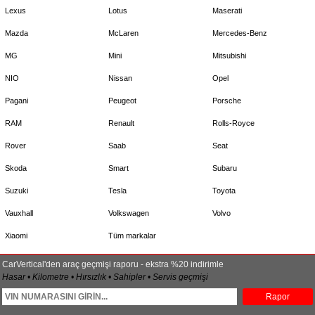
Lexus
Lotus
Maserati
Mazda
McLaren
Mercedes-Benz
MG
Mini
Mitsubishi
NIO
Nissan
Opel
Pagani
Peugeot
Porsche
RAM
Renault
Rolls-Royce
Rover
Saab
Seat
Skoda
Smart
Subaru
Suzuki
Tesla
Toyota
Vauxhall
Volkswagen
Volvo
Xiaomi
Tüm markalar
CarVertical'den araç geçmişi raporu - ekstra %20 indirimle
Hasar • Kilometre • Hırsızlık • Sahipler • Servis geçmişi
Rapor