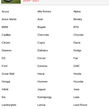
2014 - 2017
Acura
Alfa Romeo
Alpina
Aston Martin
Audi
Bentley
BMW
Bugatti
BYD
Cadillac
Chevrolet
Chrysler
Citroen
Cupra
Dacia
Daewoo
Daihatsu
Dodge
DS
Ferrari
Fiat
Ford
Genesis
GMC
Great Wall
Haval
Honda
Hongqi
Hummer
Hyundai
Infiniti
Jaguar
Jeep
Kia
Koenigsegg
Lada
Lamborghini
Lancia
Land Rover