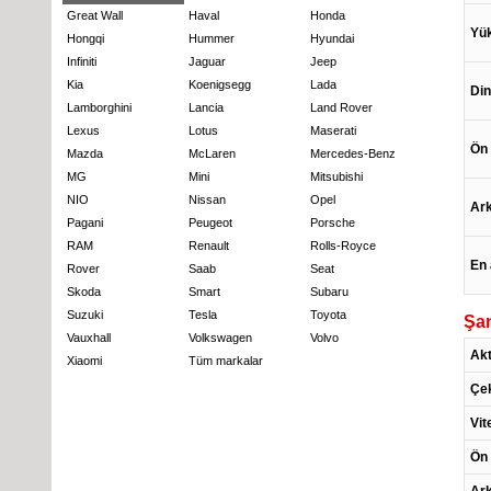
Great Wall
Haval
Honda
Yük
Hongqi
Hummer
Hyundai
Infiniti
Jaguar
Jeep
Kia
Koenigsegg
Lada
Din
Lamborghini
Lancia
Land Rover
Lexus
Lotus
Maserati
Ön 
Mazda
McLaren
Mercedes-Benz
MG
Mini
Mitsubishi
NIO
Nissan
Opel
Ark
Pagani
Peugeot
Porsche
RAM
Renault
Rolls-Royce
En 
Rover
Saab
Seat
Skoda
Smart
Subaru
Suzuki
Tesla
Toyota
Şan
Vauxhall
Volkswagen
Volvo
Ak
Xiaomi
Tüm markalar
Çe
Vit
Ön