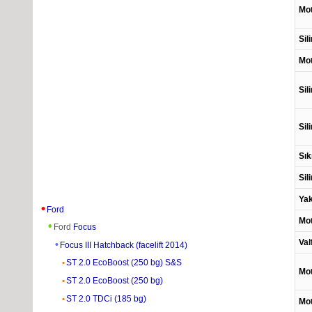
Mo
Sil
Mot
Sil
Sil
Sık
Sil
Yak
Ford
Mot
Ford
Focus
Val
Focus III Hatchback (facelift 2014)
ST 2.0 EcoBoost (250 bg) S&S
Mot
ST 2.0 EcoBoost (250 bg)
ST 2.0 TDCi (185 bg)
Mot