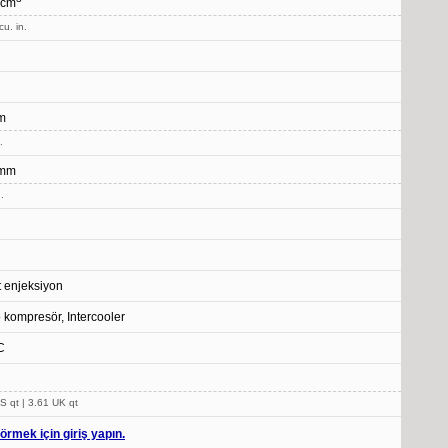
 cm
cu. in.
m
.
 mm
.
t enjeksiyon
 kompresör, Intercooler
C
S qt | 3.61 UK qt
örmek için giriş yapın.