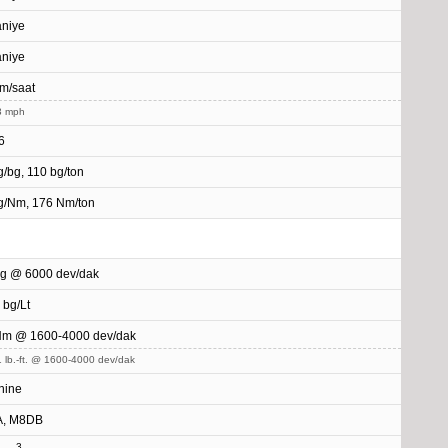
aniye
aniye
m/saat
3 mph
6
g/bg, 110 bg/ton
g/Nm, 176 Nm/ton
g @ 6000 dev/dak
 bg/Lt
Nm @ 1600-4000 dev/dak
 lb.-ft. @ 1600-4000 dev/dak
nine
, M8DB
3