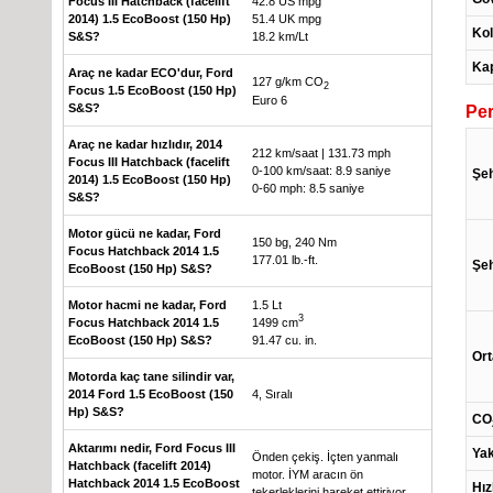
Focus III Hatchback (facelift
42.8 US mpg
2014) 1.5 EcoBoost (150 Hp)
51.4 UK mpg
Kol
S&S?
18.2 km/Lt
Kap
Araç ne kadar ECO'dur, Ford
127 g/km CO
2
Focus 1.5 EcoBoost (150 Hp)
Euro 6
S&S?
Pe
Araç ne kadar hızlıdır, 2014
212 km/saat | 131.73 mph
Focus III Hatchback (facelift
0-100 km/saat: 8.9 saniye
Şeh
2014) 1.5 EcoBoost (150 Hp)
0-60 mph: 8.5 saniye
S&S?
Motor gücü ne kadar, Ford
150 bg, 240 Nm
Focus Hatchback 2014 1.5
177.01 lb.-ft.
Şeh
EcoBoost (150 Hp) S&S?
Motor hacmi ne kadar, Ford
1.5 Lt
3
Focus Hatchback 2014 1.5
1499 cm
EcoBoost (150 Hp) S&S?
91.47 cu. in.
Ort
Motorda kaç tane silindir var,
2014 Ford 1.5 EcoBoost (150
4, Sıralı
Hp) S&S?
CO
Aktarımı nedir, Ford Focus III
Yak
Önden çekiş. İçten yanmalı
Hatchback (facelift 2014)
motor. İYM aracın ön
Hatchback 2014 1.5 EcoBoost
Hız
tekerleklerini hareket ettiriyor.