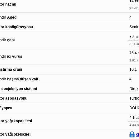
1499
tor hacmi
91.47 
indir Adedi
4
or konfigürasyonu
Sıralı
79 m
indir çapı
3.11 in
76.4
indir içi vuruş
3.01 in
ıştırma oranı
10:1
indir başına düşen valf
4
ıt enjeksiyon sistemi
Direk
or aspirasyonu
Turbo
f yapısı
DOH
4.1 Lt
or yağı kapasitesi
4.33 U
or yağı özellikleri
G