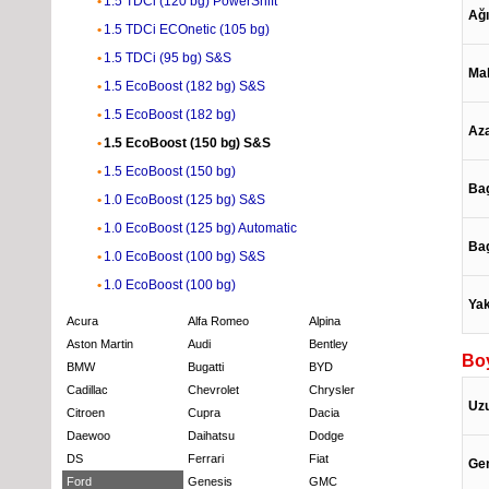
1.5 TDCi (120 bg) PowerShift
Ağı
1.5 TDCi ECOnetic (105 bg)
1.5 TDCi (95 bg) S&S
Mak
1.5 EcoBoost (182 bg) S&S
1.5 EcoBoost (182 bg)
Az
1.5 EcoBoost (150 bg) S&S
1.5 EcoBoost (150 bg)
Bag
1.0 EcoBoost (125 bg) S&S
1.0 EcoBoost (125 bg) Automatic
Bag
1.0 EcoBoost (100 bg) S&S
1.0 EcoBoost (100 bg)
Yak
Acura
Alfa Romeo
Alpina
Aston Martin
Audi
Bentley
Boy
BMW
Bugatti
BYD
Cadillac
Chevrolet
Chrysler
Uz
Citroen
Cupra
Dacia
Daewoo
Daihatsu
Dodge
DS
Ferrari
Fiat
Gen
Ford
Genesis
GMC