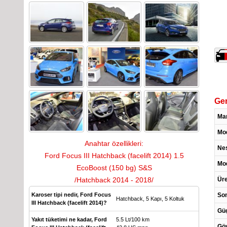
Gen
Ma
Mo
Anahtar özellikleri:
Nes
Ford Focus III Hatchback (facelift 2014) 1.5
Mod
EcoBoost (150 bg) S&S
Üre
/Hatchback 2014 - 2018/
Son
Karoser tipi nedir, Ford Focus
Hatchback, 5 Kapı, 5 Koltuk
III Hatchback (facelift 2014)?
Güç
Yakıt tüketimi ne kadar, Ford
5.5 Lt/100 km
Göv