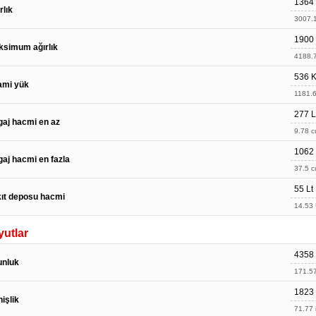
1364
rlık
3007.1
1900
simum ağırlık
4188.7
536 
ami yük
1181.6
277 L
aj hacmi en az
9.78 cu
1062 
aj hacmi en fazla
37.5 cu
55 Lt
ıt deposu hacmi
14.53 
utlar
4358
unluk
171.57
1823
işlik
71.77 