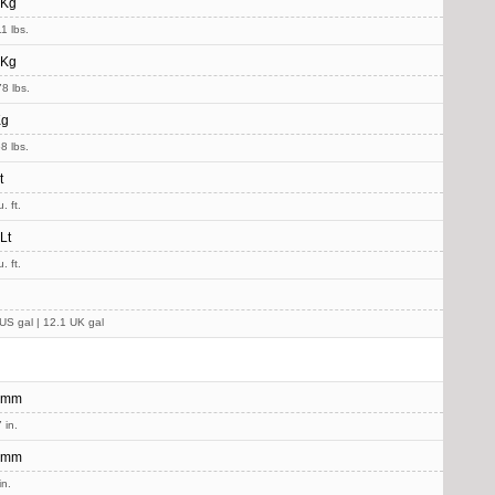
 Kg
1 lbs.
 Kg
8 lbs.
Kg
8 lbs.
t
. ft.
Lt
. ft.
US gal | 12.1 UK gal
 mm
 in.
 mm
in.