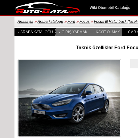
Wiki Otomobil Kataloğu
Anasayfa
Araba kataloğu
Ford
Focus
Focus III Hatchback (faceli
>>
>>
>>
>>
ARABA KATALOĞU
GIRIŞ YAPMAK
KAYIT OLMAK
CAR 
Teknik özellikler Ford Focu