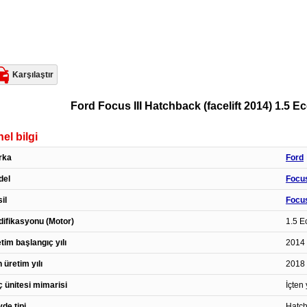
Karşılaştır
Ford Focus III Hatchback (facelift 2014) 1.5 E
el bilgi
rka
Ford
del
Focu
il
Focus
ifikasyonu (Motor)
1.5 E
tim başlangıç yılı
2014 
 üretim yılı
2018 
 ünitesi mimarisi
İçten
de tipi
Hatc