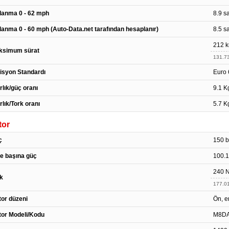
lanma 0 - 62 mph
8.9 s
lanma 0 - 60 mph (Auto-Data.net tarafından hesaplanır)
8.5 s
212 k
ksimum sürat
131.7
isyon Standardı
Euro 
rlık/güç oranı
9.1 K
rlık/Tork oranı
5.7 K
tor
ç
150 b
re başına güç
100.1
240 
k
177.01
or düzeni
Ön, e
or Modeli/Kodu
M8DA