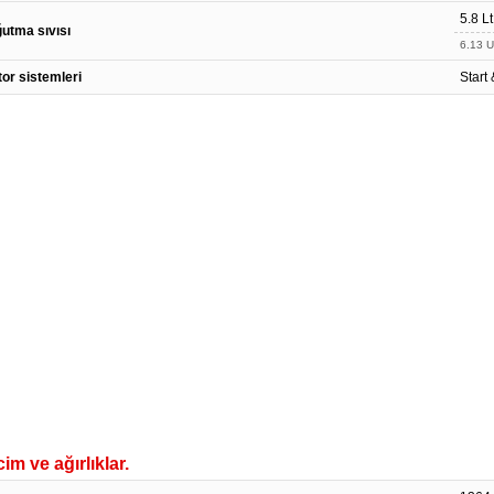
5.8 Lt
utma sıvısı
6.13 U
or sistemleri
Start
im ve ağırlıklar.