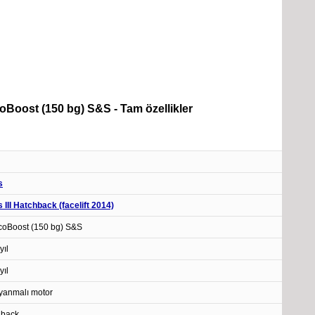
coBoost (150 bg) S&S - Tam özellikler
s
 III Hatchback (facelift 2014)
coBoost (150 bg) S&S
yıl
yıl
 yanmalı motor
hback