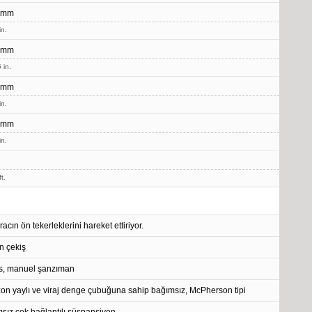
 mm
in.
 mm
 in.
 mm
in.
 mm
in.
t.
acın ön tekerleklerini hareket ettiriyor.
 çekiş
es, manuel şanzıman
on yaylı ve viraj denge çubuğuna sahip bağımsız, McPherson tipi