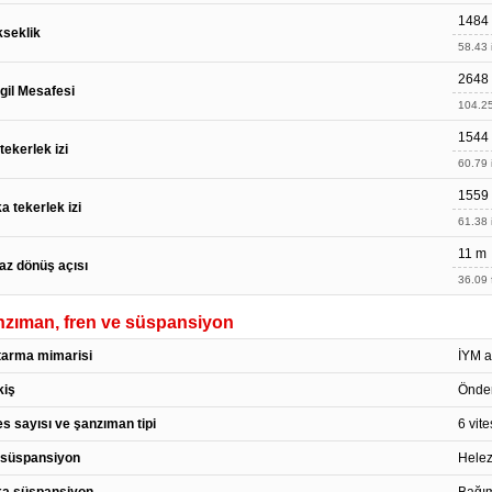
1484
seklik
58.43 
2648
gil Mesafesi
104.25
1544
tekerlek izi
60.79 
1559
a tekerlek izi
61.38 
11 m
az dönüş açısı
36.09 f
zıman, fren ve süspansiyon
tarma mimarisi
İYM ar
kiş
Önden
es sayısı ve şanzıman tipi
6 vit
 süspansiyon
Helez