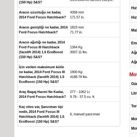
(150 Hp) S&S?
Hız
Aracın uzunluğu ne kadar,
4358 mm
Hız
2014 Ford Focus Hatchback?
171.57 in.
Aracın genişliği ne kadar, 2014
1823 mm
Ma
Ford Focus Hatchback?
71.77 in.
Aracın ağırlığı ne kadar, 2014
Em
Ford Focus III Hatchback
1364 Kg
(facelift 2014) 1.5 EcoBoost
3007.11 lbs.
Ağı
(150 Hp) S&S?
Ağı
İzin verilen maksimum kütle
ne kadar, 2014 Ford Focus III
1900 Kg
Mo
Hatchback (facelift 2014) 1.5
4188.78 lbs.
EcoBoost (150 Hp) S&S?
Gü
Araç Bagaj Hacmi Ne Kadar,
277 - 1062 Lt
Lit
2014 Ford Focus Hatchback?
9.78 - 37.5 cu. ft.
Tor
Kaç vites var, Şanzıman tipi
nedir, 2014 Ford Focus III
6, manuel şanzıman
Hatchback (facelift 2014) 1.5
Mot
EcoBoost (150 Hp) S&S?
Mot