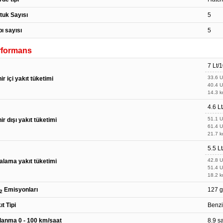
tuk Sayısı
5
ı sayısı
5
rformans
7 Lt/
33.6 
ir içi yakıt tüketimi
40.4 
14.3 k
4.6 L
51.1 
ir dışı yakıt tüketimi
61.4 
21.7 k
5.5 L
42.8 
alama yakıt tüketimi
51.4 
18.2 k
Emisyonları
127 
2
ıt Tipi
Benz
lanma 0 - 100 km/saat
8.9 s