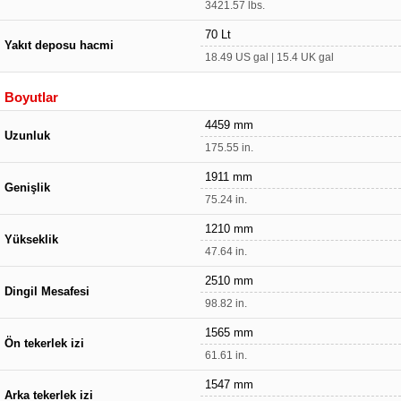
3421.57 lbs.
70 Lt
Yakıt deposu hacmi
18.49 US gal | 15.4 UK gal
Boyutlar
4459 mm
Uzunluk
175.55 in.
1911 mm
Genişlik
75.24 in.
1210 mm
Yükseklik
47.64 in.
2510 mm
Dingil Mesafesi
98.82 in.
1565 mm
Ön tekerlek izi
61.61 in.
1547 mm
Arka tekerlek izi