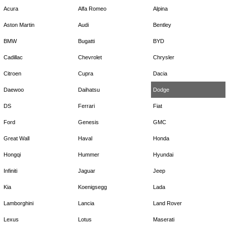
Acura
Alfa Romeo
Alpina
Aston Martin
Audi
Bentley
BMW
Bugatti
BYD
Cadillac
Chevrolet
Chrysler
Citroen
Cupra
Dacia
Daewoo
Daihatsu
Dodge
DS
Ferrari
Fiat
Ford
Genesis
GMC
Great Wall
Haval
Honda
Hongqi
Hummer
Hyundai
Infiniti
Jaguar
Jeep
Kia
Koenigsegg
Lada
Lamborghini
Lancia
Land Rover
Lexus
Lotus
Maserati