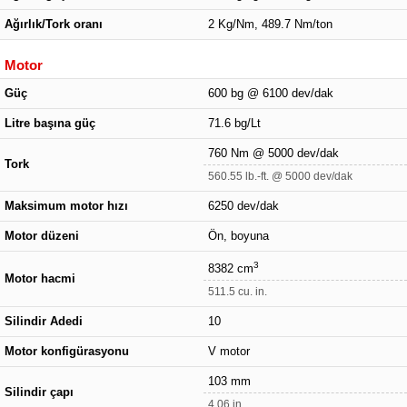
Ağırlık/Tork oranı
2 Kg/Nm, 489.7 Nm/ton
Motor
Güç
600 bg @ 6100 dev/dak
Litre başına güç
71.6 bg/Lt
760 Nm @ 5000 dev/dak
Tork
560.55 lb.-ft. @ 5000 dev/dak
Maksimum motor hızı
6250 dev/dak
Motor düzeni
Ön, boyuna
3
8382 cm
Motor hacmi
511.5 cu. in.
Silindir Adedi
10
Motor konfigürasyonu
V motor
103 mm
Silindir çapı
4.06 in.