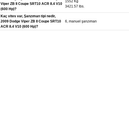
1552 Kg
Viper ZB II Coupe SRT10 ACR 8.4 V10
3421.57 lbs.
(600 Hp)?
Kaç vites var, Şanzıman tipi nedir,
2009 Dodge Viper ZB II Coupe SRT10
6, manuel şanzıman
ACR 8.4 V10 (600 Hp)?