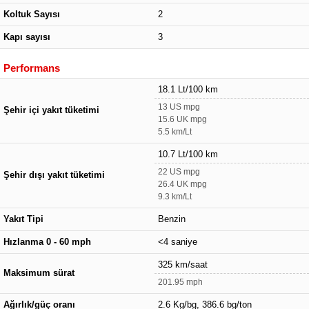
Koltuk Sayısı
2
Kapı sayısı
3
Performans
18.1 Lt/100 km
13 US mpg
Şehir içi yakıt tüketimi
15.6 UK mpg
5.5 km/Lt
10.7 Lt/100 km
22 US mpg
Şehir dışı yakıt tüketimi
26.4 UK mpg
9.3 km/Lt
Yakıt Tipi
Benzin
Hızlanma 0 - 60 mph
<4 saniye
325 km/saat
Maksimum sürat
201.95 mph
Ağırlık/güç oranı
2.6 Kg/bg, 386.6 bg/ton