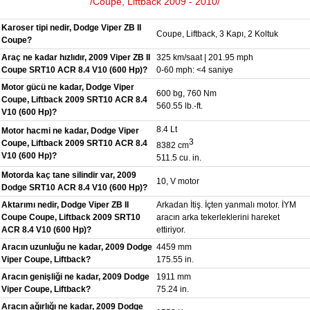
/Coupe, Liftback 2009 - 2010/
Karoser tipi nedir, Dodge Viper ZB II
Coupe, Liftback, 3 Kapı, 2 Koltuk
Coupe?
Araç ne kadar hızlıdır, 2009 Viper ZB II
325 km/saat | 201.95 mph
Coupe SRT10 ACR 8.4 V10 (600 Hp)?
0-60 mph: <4 saniye
Motor gücü ne kadar, Dodge Viper
600 bg, 760 Nm
Coupe, Liftback 2009 SRT10 ACR 8.4
560.55 lb.-ft.
V10 (600 Hp)?
8.4 Lt
Motor hacmi ne kadar, Dodge Viper
3
Coupe, Liftback 2009 SRT10 ACR 8.4
8382 cm
V10 (600 Hp)?
511.5 cu. in.
Motorda kaç tane silindir var, 2009
10, V motor
Dodge SRT10 ACR 8.4 V10 (600 Hp)?
Aktarımı nedir, Dodge Viper ZB II
Arkadan İtiş. İçten yanmalı motor. İYM
Coupe Coupe, Liftback 2009 SRT10
aracın arka tekerleklerini hareket
ACR 8.4 V10 (600 Hp)?
ettiriyor.
Aracın uzunluğu ne kadar, 2009 Dodge
4459 mm
Viper Coupe, Liftback?
175.55 in.
Aracın genişliği ne kadar, 2009 Dodge
1911 mm
Viper Coupe, Liftback?
75.24 in.
Aracın ağırlığı ne kadar, 2009 Dodge