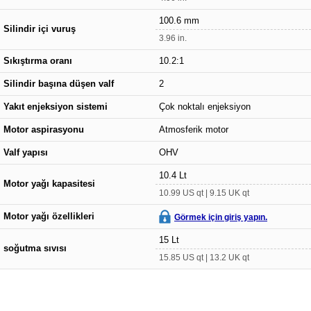
100.6 mm
Silindir içi vuruş
3.96 in.
Sıkıştırma oranı
10.2:1
Silindir başına düşen valf
2
Yakıt enjeksiyon sistemi
Çok noktalı enjeksiyon
Motor aspirasyonu
Atmosferik motor
Valf yapısı
OHV
10.4 Lt
Motor yağı kapasitesi
10.99 US qt | 9.15 UK qt
Motor yağı özellikleri
Görmek için giriş yapın.
15 Lt
soğutma sıvısı
15.85 US qt | 13.2 UK qt