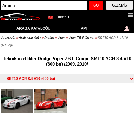
GO
GELIŞMIŞ
Türkçe ▼
ARABA KATALOĞU
API
Anasayfa
Araba kataloğu
Dodge
Viper
Viper ZB II Coupe
SRT10 ACR 8.4 V10
>>
>>
>>
>>
>>
(600 bg)
Teknik özellikler Dodge Viper ZB II Coupe SRT10 ACR 8.4 V10
(600 bg) /2009, 2010/