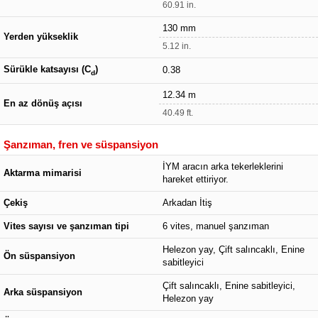
60.91 in.
130 mm
Yerden yükseklik
5.12 in.
Sürükle katsayısı (C
)
0.38
d
12.34 m
En az dönüş açısı
40.49 ft.
Şanzıman, fren ve süspansiyon
İYM aracın arka tekerleklerini
Aktarma mimarisi
hareket ettiriyor.
Çekiş
Arkadan İtiş
Vites sayısı ve şanzıman tipi
6 vites, manuel şanzıman
Helezon yay, Çift salıncaklı, Enine
Ön süspansiyon
sabitleyici
Çift salıncaklı, Enine sabitleyici,
Arka süspansiyon
Helezon yay