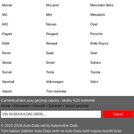
Mazda
McLaren
Mercedes-Benz
MG
Mini
Mitsubishi
NIO
Nissan
Opel
Pagani
Peugeot
Porsche
RAM
Renault
Rolls-Royce
Rover
Saab
Seat
Skoda
Smart
Subaru
Suzuki
Tesla
Toyota
Vauxhall
Volkswagen
Volvo
Xiaomi
Tüm markalar
CarVertical'den araç geçmişi raporu - ekstra %20 indirimle
Hasar • Kilometre • Hırsızlık • Sahipler • Servis geçmişi
Rapor
© 2010-2026 Auto-Data.net by Automotive Data
Tüm hakları Saklıdır. Auto-Data.net® ve Auto-Data.net® logosu tescilli ticari