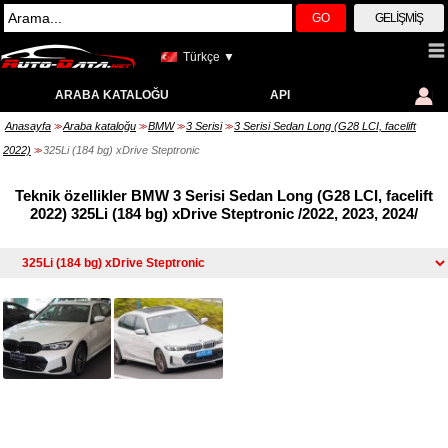
GO
GELIŞMIŞ
Türkçe ▼
ARABA KATALOĞU
API
Anasayfa
Araba kataloğu
BMW
3 Serisi
3 Serisi Sedan Long (G28 LCI, facelift
>>
>>
>>
>>
2022)
325Li (184 bg) xDrive Steptronic
>>
Teknik özellikler BMW 3 Serisi Sedan Long (G28 LCI, facelift
2022) 325Li (184 bg) xDrive Steptronic /2022, 2023, 2024/