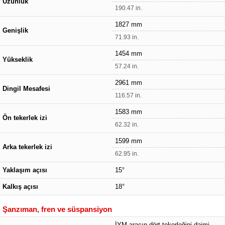
Uzunluk
190.47 in.
1827 mm
Genişlik
71.93 in.
1454 mm
Yükseklik
57.24 in.
2961 mm
Dingil Mesafesi
116.57 in.
1583 mm
Ön tekerlek izi
62.32 in.
1599 mm
Arka tekerlek izi
62.95 in.
Yaklaşım açısı
15°
Kalkış açısı
18°
Şanzıman, fren ve süspansiyon
İYM aracın dört tekerleğini daimi