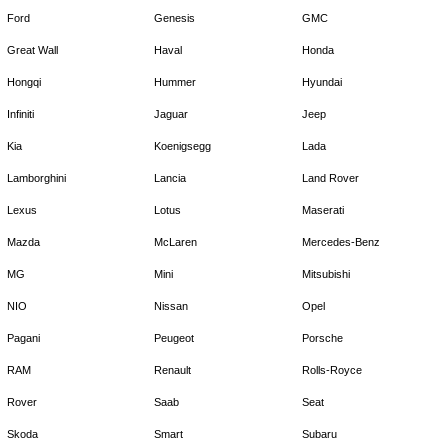
Ford
Genesis
GMC
Great Wall
Haval
Honda
Hongqi
Hummer
Hyundai
Infiniti
Jaguar
Jeep
Kia
Koenigsegg
Lada
Lamborghini
Lancia
Land Rover
Lexus
Lotus
Maserati
Mazda
McLaren
Mercedes-Benz
MG
Mini
Mitsubishi
NIO
Nissan
Opel
Pagani
Peugeot
Porsche
RAM
Renault
Rolls-Royce
Rover
Saab
Seat
Skoda
Smart
Subaru