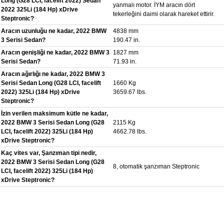
Long (G28 LCI, facelift 2022) Sedan
yanmalı motor. İYM aracın dört
2022 325Li (184 Hp) xDrive
tekerleğini daimi olarak hareket ettirir.
Steptronic?
Aracın uzunluğu ne kadar, 2022 BMW
4838 mm
3 Serisi Sedan?
190.47 in.
Aracın genişliği ne kadar, 2022 BMW 3
1827 mm
Serisi Sedan?
71.93 in.
Aracın ağırlığı ne kadar, 2022 BMW 3
Serisi Sedan Long (G28 LCI, facelift
1660 Kg
2022) 325Li (184 Hp) xDrive
3659.67 lbs.
Steptronic?
İzin verilen maksimum kütle ne kadar,
2022 BMW 3 Serisi Sedan Long (G28
2115 Kg
LCI, facelift 2022) 325Li (184 Hp)
4662.78 lbs.
xDrive Steptronic?
Kaç vites var, Şanzıman tipi nedir,
2022 BMW 3 Serisi Sedan Long (G28
8, otomatik şanzıman Steptronic
LCI, facelift 2022) 325Li (184 Hp)
xDrive Steptronic?