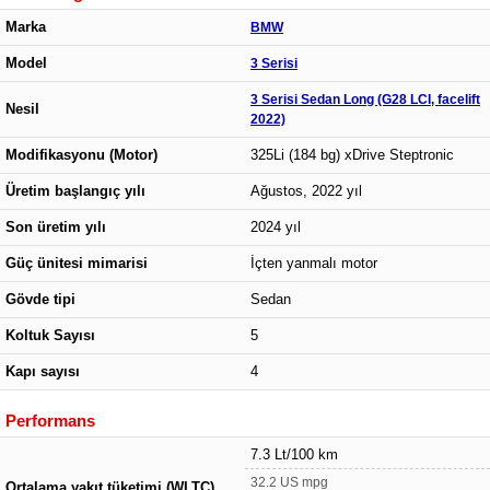
Marka
BMW
Model
3 Serisi
3 Serisi Sedan Long (G28 LCI, facelift
Nesil
2022)
Modifikasyonu (Motor)
325Li (184 bg) xDrive Steptronic
Üretim başlangıç yılı
Ağustos, 2022 yıl
Son üretim yılı
2024 yıl
Güç ünitesi mimarisi
İçten yanmalı motor
Gövde tipi
Sedan
Koltuk Sayısı
5
Kapı sayısı
4
Performans
7.3 Lt/100 km
32.2 US mpg
Ortalama yakıt tüketimi (WLTC)