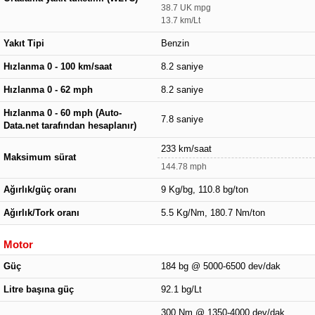
38.7 UK mpg
13.7 km/Lt
Yakıt Tipi
Benzin
Hızlanma 0 - 100 km/saat
8.2 saniye
Hızlanma 0 - 62 mph
8.2 saniye
Hızlanma 0 - 60 mph (Auto-
7.8 saniye
Data.net tarafından hesaplanır)
233 km/saat
Maksimum sürat
144.78 mph
Ağırlık/güç oranı
9 Kg/bg, 110.8 bg/ton
Ağırlık/Tork oranı
5.5 Kg/Nm, 180.7 Nm/ton
Motor
Güç
184 bg @ 5000-6500 dev/dak
Litre başına güç
92.1 bg/Lt
300 Nm @ 1350-4000 dev/dak