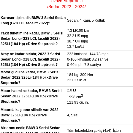
xDrive Steptronic
/Sedan 2022 - 2024/
Karoser tipi nedir, BMW 3 Serisi Sedan
Sedan, 4 Kapı, 5 Koltuk
Long (G28 LCI, facelift 2022)?
7.3 Lt/100 km
Yakıt tüketimi ne kadar, BMW 3 Serisi
32.2 US mpg
Sedan Long (G28 LCI, facelift 2022)
38.7 UK mpg
325Li (184 Hp) xDrive Steptronic?
13.7 km/Lt
Araç ne kadar hızlıdır, 2022 3 Serisi
233 km/saat | 144.78 mph
Sedan Long (G28 LCI, facelift 2022)
0-100 km/saat: 8.2 saniye
325Li (184 Hp) xDrive Steptronic?
0-60 mph: 7.8 saniye
Motor gücü ne kadar, BMW 3 Serisi
184 bg, 300 Nm
Sedan 2022 325Li (184 Hp) xDrive
221.27 lb.-ft.
Steptronic?
2.0 Lt
Motor hacmi ne kadar, BMW 3 Serisi
3
Sedan 2022 325Li (184 Hp) xDrive
1998 cm
Steptronic?
121.93 cu. in.
Motorda kaç tane silindir var, 2022
BMW 325Li (184 Hp) xDrive
4, Sıralı
Steptronic?
Aktarımı nedir, BMW 3 Serisi Sedan
Tüm tekerlekten çekiş (4x4). İçten