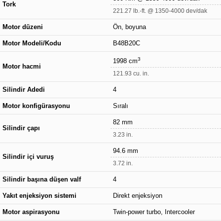
Tork
221.27 lb.-ft. @ 1350-4000 dev/dak
Motor düzeni
Ön, boyuna
Motor Modeli/Kodu
B48B20C
3
1998 cm
Motor hacmi
121.93 cu. in.
Silindir Adedi
4
Motor konfigürasyonu
Sıralı
82 mm
Silindir çapı
3.23 in.
94.6 mm
Silindir içi vuruş
3.72 in.
Silindir başına düşen valf
4
Yakıt enjeksiyon sistemi
Direkt enjeksiyon
Motor aspirasyonu
Twin-power turbo, Intercooler