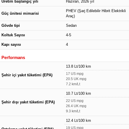
Üretim başlangıç yılı
Haziran, 2026 yıl
PHEV (Şarj Edilebilir Hibrit Elektrikli
Güç ünitesi mimarisi
Araç)
Gövde tipi
Sedan
Koltuk Sayısı
4-5
Kapı sayısı
4
Performans
13.8 Lt/100 km
17 US mpg
Şehir içi yakıt tüketimi (EPA)
20.5 UK mpg
7.2 km/Lt
10.7 Lt/100 km
22 US mpg
Şehir dışı yakıt tüketimi (EPA)
26.4 UK mpg
9.3 km/Lt
12.4 Lt/100 km
19 US mpg