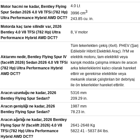
4.0 Lt
Motor hacmi ne kadar, Bentley Flying
3
Spur Sedan 2026 4.0 V8 TFSi (782 Hp)
3996 cm
Ultra Performance Hybrid AWD DCT?
243.85 cu. in.
Motorda kaç tane silindir var, 2026
Bentley 4.0 V8 TFSi (782 Hp) Ultra
8, V motor
Performance Hybrid AWD DCT?
Tüm tekerlekten çekiş (4x4). PHEV (Şarj
Edilebilir Hibrit Elektrikli Araç). İYM ve
Aktarımı nedir, Bentley Flying Spur IV
elektrik motoru, tam elektrikli veya
(facelift 2026) Sedan 2026 4.0 V8 TFSi
karışık modda çalışma imkanı ile aracın
(782 Hp) Ultra Performance Hybrid
arka tekerleklerini kalıcı olarak hareket
AWD DCT?
ettirir ve gerekirse elektrikle veya
mekanik olarak çalıştırılan bir debriyaj
ile ön tekerlekler hareket ettirilir.
Aracın uzunluğu ne kadar, 2026
5316 mm
Bentley Flying Spur Sedan?
209.29 in.
Aracın genişliği ne kadar, 2026
1987 mm
Bentley Flying Spur Sedan?
78.23 in.
Aracın ağırlığı ne kadar, 2026 Bentley
Flying Spur IV (facelift 2026) 4.0 V8
2641-2648 Kg
TFSi (782 Hp) Ultra Performance
5822.41 - 5837.84 lbs.
Hybrid AWD DCT?