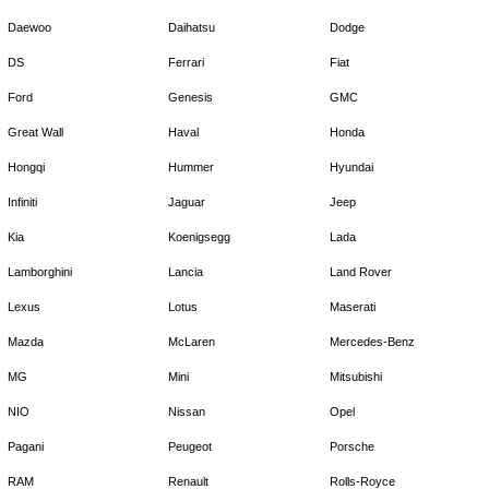
Daewoo
Daihatsu
Dodge
DS
Ferrari
Fiat
Ford
Genesis
GMC
Great Wall
Haval
Honda
Hongqi
Hummer
Hyundai
Infiniti
Jaguar
Jeep
Kia
Koenigsegg
Lada
Lamborghini
Lancia
Land Rover
Lexus
Lotus
Maserati
Mazda
McLaren
Mercedes-Benz
MG
Mini
Mitsubishi
NIO
Nissan
Opel
Pagani
Peugeot
Porsche
RAM
Renault
Rolls-Royce