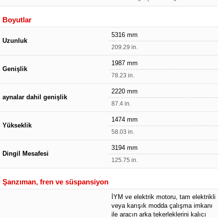
Boyutlar
5316 mm
Uzunluk
209.29 in.
1987 mm
Genişlik
78.23 in.
2220 mm
aynalar dahil genişlik
87.4 in.
1474 mm
Yükseklik
58.03 in.
3194 mm
Dingil Mesafesi
125.75 in.
Şanzıman, fren ve süspansiyon
İYM ve elektrik motoru, tam elektrikli
veya karışık modda çalışma imkanı
ile aracın arka tekerleklerini kalıcı