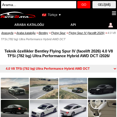
GO
GELIŞMIŞ
Türkçe ▼
ARABA KATALOĞU
API
Anasayfa
Araba kataloğu
Bentley
Flying Spur
Flying Spur IV (facelift 2026)
4.0 V8
>>
>>
>>
>>
>>
TFSi (782 bg) Ultra Performance Hybrid AWD DCT
Teknik özellikler Bentley Flying Spur IV (facelift 2026) 4.0 V8
TFSi (782 bg) Ultra Performance Hybrid AWD DCT /2026/