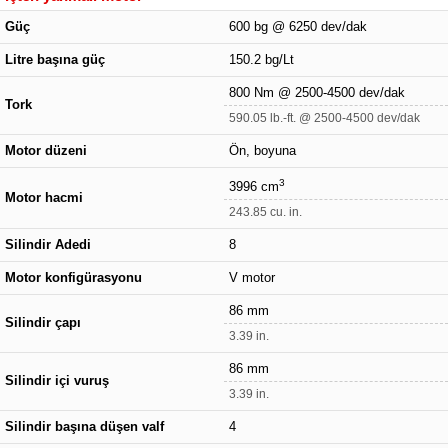
Güç
600 bg @ 6250 dev/dak
Litre başına güç
150.2 bg/Lt
800 Nm @ 2500-4500 dev/dak
Tork
590.05 lb.-ft. @ 2500-4500 dev/dak
Motor düzeni
Ön, boyuna
3
3996 cm
Motor hacmi
243.85 cu. in.
Silindir Adedi
8
Motor konfigürasyonu
V motor
86 mm
Silindir çapı
3.39 in.
86 mm
Silindir içi vuruş
3.39 in.
Silindir başına düşen valf
4