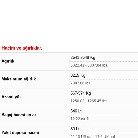
Hacim ve ağırlıklar.
2641-2648 Kg
Ağırlık
5822.41 - 5837.84 lbs.
3215 Kg
Maksimum ağırlık
7087.86 lbs.
567-574 Kg
Azami yük
1250.02 - 1265.45 lbs.
346 Lt
Bagaj hacmi en az
12.22 cu. ft.
80 Lt
Yakıt deposu hacmi
21.13 US gal | 17.6 UK gal