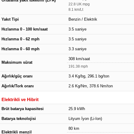
Ortalama yakıt tüketimi (EPA)
22.8 UK mpg
8.1 km/Lt
Yakıt Tipi
Benzin / Elektrik
Hızlanma 0 - 100 km/saat
3.5 saniye
Hızlanma 0 - 62 mph
3.5 saniye
Hızlanma 0 - 60 mph
3.3 saniye
308 km/saat
Maksimum sürat
191.38 mph
Ağırlık/güç oranı
3.4 Kg/bg, 296.1 bg/ton
Ağırlık/Tork oranı
2.6 Kg/Nm, 378.6 Nm/ton
Elektrikli ve Hibrit
Brüt batarya kapasitesi
25.9 kWh
Batarya teknolojisi
Lityum İyon (Li-Ion)
80 km
Elektrikli menzil