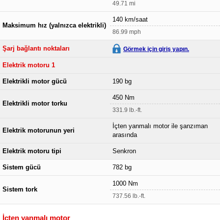
49.71 mi
140 km/saat
Maksimum hız (yalnızca elektrikli)
86.99 mph
Şarj bağlantı noktaları
Görmek için giriş yapın.
Elektrik motoru 1
Elektrikli motor gücü
190 bg
450 Nm
Elektrikli motor torku
331.9 lb.-ft.
İçten yanmalı motor ile şanzıman
Elektrik motorunun yeri
arasında
Elektrik motoru tipi
Senkron
Sistem gücü
782 bg
1000 Nm
Sistem tork
737.56 lb.-ft.
İçten yanmalı motor