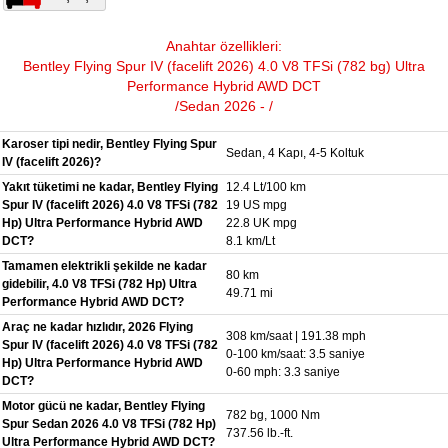
Anahtar özellikleri:
Bentley Flying Spur IV (facelift 2026) 4.0 V8 TFSi (782 bg) Ultra
Performance Hybrid AWD DCT
/Sedan 2026 - /
Karoser tipi nedir, Bentley Flying Spur
Sedan, 4 Kapı, 4-5 Koltuk
IV (facelift 2026)?
Yakıt tüketimi ne kadar, Bentley Flying
12.4 Lt/100 km
Spur IV (facelift 2026) 4.0 V8 TFSi (782
19 US mpg
Hp) Ultra Performance Hybrid AWD
22.8 UK mpg
DCT?
8.1 km/Lt
Tamamen elektrikli şekilde ne kadar
80 km
gidebilir, 4.0 V8 TFSi (782 Hp) Ultra
49.71 mi
Performance Hybrid AWD DCT?
Araç ne kadar hızlıdır, 2026 Flying
308 km/saat | 191.38 mph
Spur IV (facelift 2026) 4.0 V8 TFSi (782
0-100 km/saat: 3.5 saniye
Hp) Ultra Performance Hybrid AWD
0-60 mph: 3.3 saniye
DCT?
Motor gücü ne kadar, Bentley Flying
782 bg, 1000 Nm
Spur Sedan 2026 4.0 V8 TFSi (782 Hp)
737.56 lb.-ft.
Ultra Performance Hybrid AWD DCT?