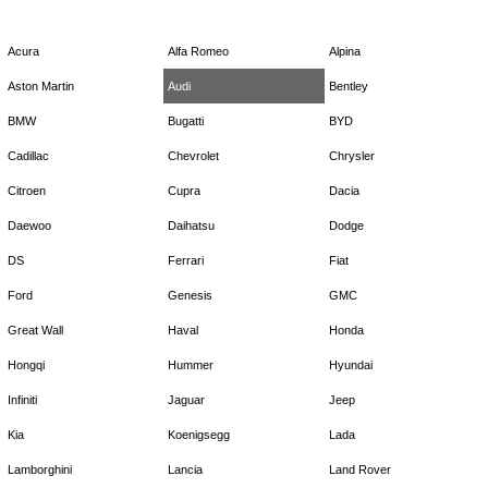
Acura
Alfa Romeo
Alpina
Aston Martin
Audi
Bentley
BMW
Bugatti
BYD
Cadillac
Chevrolet
Chrysler
Citroen
Cupra
Dacia
Daewoo
Daihatsu
Dodge
DS
Ferrari
Fiat
Ford
Genesis
GMC
Great Wall
Haval
Honda
Hongqi
Hummer
Hyundai
Infiniti
Jaguar
Jeep
Kia
Koenigsegg
Lada
Lamborghini
Lancia
Land Rover