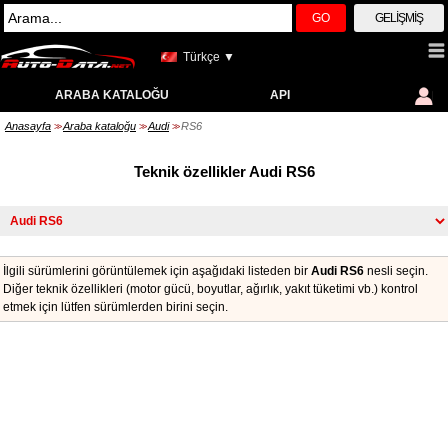
GO
GELIŞMIŞ
Türkçe ▼
ARABA KATALOĞU
API
Anasayfa
Araba kataloğu
Audi
RS6
>>
>>
>>
Teknik özellikler Audi RS6
İlgili sürümlerini görüntülemek için aşağıdaki listeden bir
Audi RS6
nesli seçin.
Diğer teknik özellikleri (motor gücü, boyutlar, ağırlık, yakıt tüketimi vb.) kontrol
etmek için lütfen sürümlerden birini seçin.