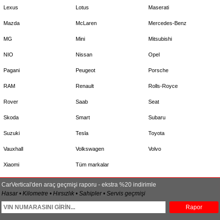
Lexus
Lotus
Maserati
Mazda
McLaren
Mercedes-Benz
MG
Mini
Mitsubishi
NIO
Nissan
Opel
Pagani
Peugeot
Porsche
RAM
Renault
Rolls-Royce
Rover
Saab
Seat
Skoda
Smart
Subaru
Suzuki
Tesla
Toyota
Vauxhall
Volkswagen
Volvo
Xiaomi
Tüm markalar
CarVertical'den araç geçmişi raporu - ekstra %20 indirimle
Hasar • Kilometre • Hırsızlık • Sahipler • Servis geçmişi
Rapor