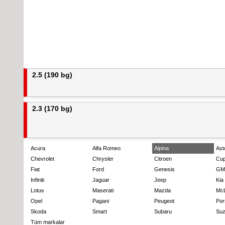
2.5 (190 bg)
2.3 (170 bg)
Acura
Alfa Romeo
Alpina
Ast
Chevrolet
Chrysler
Citroen
Cup
Fiat
Ford
Genesis
GM
Infiniti
Jaguar
Jeep
Kia
Lotus
Maserati
Mazda
Mc
Opel
Pagani
Peugeot
Por
Skoda
Smart
Subaru
Suz
Tüm markalar