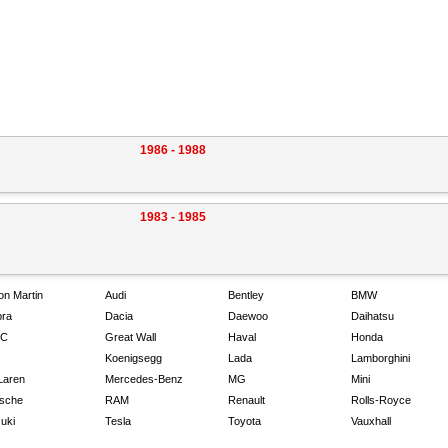
1986 - 1988
1983 - 1985
on Martin
Audi
Bentley
BMW
ra
Dacia
Daewoo
Daihatsu
C
Great Wall
Haval
Honda
Koenigsegg
Lada
Lamborghini
Laren
Mercedes-Benz
MG
Mini
sche
RAM
Renault
Rolls-Royce
uki
Tesla
Toyota
Vauxhall