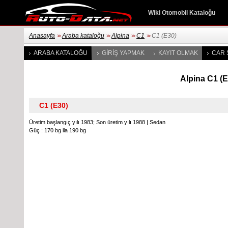
Wiki Otomobil Kataloğu
Anasayfa
Araba kataloğu
Alpina
C1
C1 (E30)
>>
>>
>>
>>
ARABA KATALOĞU
GIRIŞ YAPMAK
KAYIT OLMAK
CAR 
Alpina C1 (E3
Üretim başlangıç yılı 1983; Son üretim yılı 1988
|
Sedan
Güç : 170 bg ila 190 bg