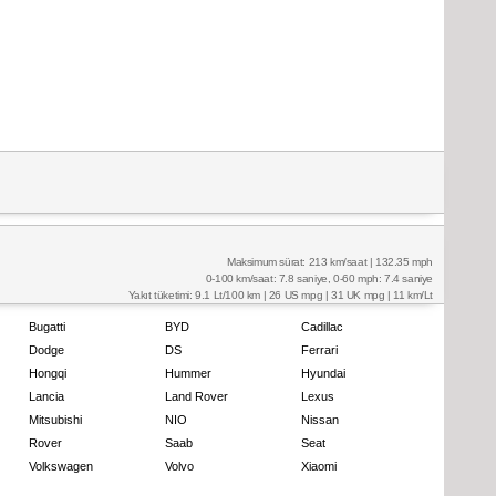
Maksimum sürat: 213 km/saat | 132.35 mph
0-100 km/saat: 7.8 saniye, 0-60 mph: 7.4 saniye
Yakıt tüketimi: 9.1 Lt/100 km | 26 US mpg | 31 UK mpg | 11 km/Lt
Bugatti
BYD
Cadillac
Dodge
DS
Ferrari
Hongqi
Hummer
Hyundai
Lancia
Land Rover
Lexus
Mitsubishi
NIO
Nissan
Rover
Saab
Seat
Volkswagen
Volvo
Xiaomi