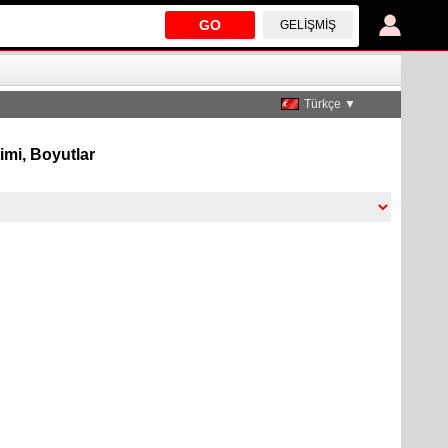
GO
GELIŞMIŞ
Türkçe ▼
timi, Boyutlar