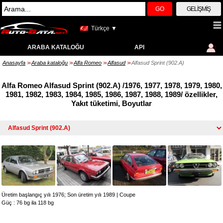
GO
GELIŞMIŞ
Türkçe ▼
ARABA KATALOĞU
API
Anasayfa
Araba kataloğu
Alfa Romeo
Alfasud
Alfasud Sprint (902.A)
>>
>>
>>
>>
Alfa Romeo Alfasud Sprint (902.A) /1976, 1977, 1978, 1979, 1980,
1981, 1982, 1983, 1984, 1985, 1986, 1987, 1988, 1989/ özellikler,
Yakıt tüketimi, Boyutlar
Üretim başlangıç yılı 1976; Son üretim yılı 1989
|
Coupe
Güç : 76 bg ila 118 bg