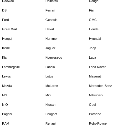
Daewoo
Daihatsu
Dodge
DS
Ferrari
Fiat
Ford
Genesis
GMC
Great Wall
Haval
Honda
Hongqi
Hummer
Hyundai
Infiniti
Jaguar
Jeep
Kia
Koenigsegg
Lada
Lamborghini
Lancia
Land Rover
Lexus
Lotus
Maserati
Mazda
McLaren
Mercedes-Benz
MG
Mini
Mitsubishi
NIO
Nissan
Opel
Pagani
Peugeot
Porsche
RAM
Renault
Rolls-Royce