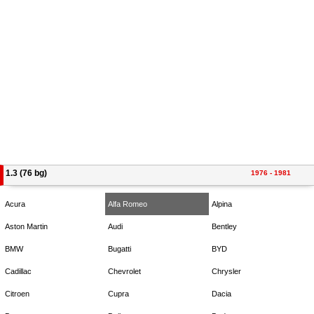
1.3 (76 bg)
1976 - 1981
Acura
Alfa Romeo
Alpina
Aston Martin
Audi
Bentley
BMW
Bugatti
BYD
Cadillac
Chevrolet
Chrysler
Citroen
Cupra
Dacia