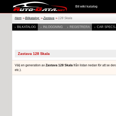
Bil wiki katalog
Hem
Bilkatalog
Zastava
128 Skala
>>
>>
>>
BILKATALOG
INLOGGNING
REGISTRERA
CAR SPECS 
Välj en generation av
Zastava 128 Skala
från listan nedan för att se de
etc.).