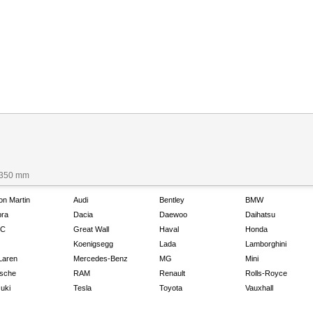
 1350 mm
on Martin
Audi
Bentley
BMW
ra
Dacia
Daewoo
Daihatsu
C
Great Wall
Haval
Honda
Koenigsegg
Lada
Lamborghini
Laren
Mercedes-Benz
MG
Mini
sche
RAM
Renault
Rolls-Royce
uki
Tesla
Toyota
Vauxhall