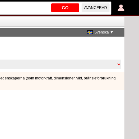
GO
AVANCERAD
Svenska ▼
ska egenskaperna (som motorkraft, dimensioner, vikt, bränsleförbrukning