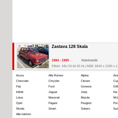
Zastava 128 Skala
1984 - 1995
Halvkombi
Effekt : från 54 till 65 hk
|
Mått: 3840 x 1590 x
Acura
Alfa Romeo
Alpina
Ast
Chevrolet
Chrysler
Citroen
Cup
Fiat
Ford
Genesis
GM
Infiniti
Jaguar
Jeep
Kia
Lotus
Maserati
Mazda
Mc
Opel
Pagani
Peugeot
Por
Skoda
Smart
Subaru
Suz
Alla märken