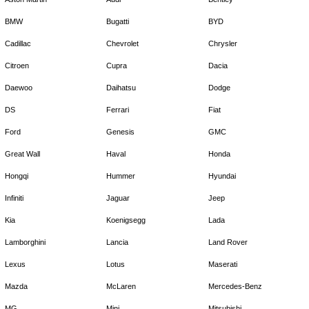
BMW
Bugatti
BYD
Cadillac
Chevrolet
Chrysler
Citroen
Cupra
Dacia
Daewoo
Daihatsu
Dodge
DS
Ferrari
Fiat
Ford
Genesis
GMC
Great Wall
Haval
Honda
Hongqi
Hummer
Hyundai
Infiniti
Jaguar
Jeep
Kia
Koenigsegg
Lada
Lamborghini
Lancia
Land Rover
Lexus
Lotus
Maserati
Mazda
McLaren
Mercedes-Benz
MG
Mini
Mitsubishi