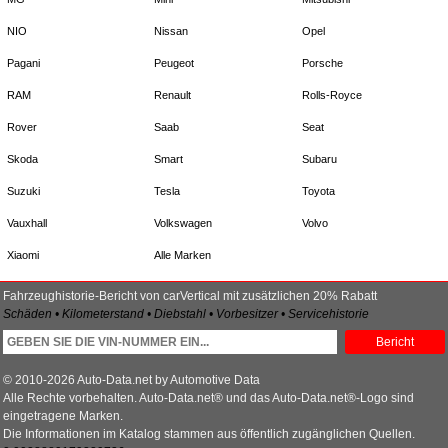
NIO
Nissan
Opel
Pagani
Peugeot
Porsche
RAM
Renault
Rolls-Royce
Rover
Saab
Seat
Skoda
Smart
Subaru
Suzuki
Tesla
Toyota
Vauxhall
Volkswagen
Volvo
Xiaomi
Alle Marken
Fahrzeughistorie-Bericht von carVertical mit zusätzlichen 20% Rabatt
Schäden • Kilometerstand • Diebstahl • Vorbesitzer • Servicehistorie
Bericht
© 2010-2026 Auto-Data.net by Automotive Data
Alle Rechte vorbehalten. Auto-Data.net® und das Auto-Data.net®-Logo sind
eingetragene Marken.
Die Informationen im Katalog stammen aus öffentlich zugänglichen Quellen.