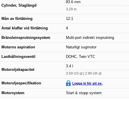
83.6 mm
Cylinder, Slaglängd
3.29 in.
Mån av förtätning
12:1
Antal klaffar vid förtätning
4
Bränsleinsprutningssystem
Multi-port indirekt insprutning
Motorns aspiration
Naturligt sugmotor
Lasthållningsventil
DOHC, Twin VTC
3.4 l
Motoroljekapacitet
3.59 US qt | 2.99 UK qt
Motoroljespecifikation
Logga in för att se.
Motorsystem
Start & stopp system