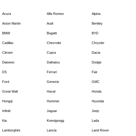
Acura
Alfa Romeo
Alpina
Aston Martin
Audi
Bentley
BMW
Bugatti
BYD
Cadillac
Chevrolet
Chrysler
Citroen
Cupra
Dacia
Daewoo
Daihatsu
Dodge
DS
Ferrari
Fiat
Ford
Genesis
GMC
Great Wall
Haval
Honda
Hongqi
Hummer
Hyundai
Infiniti
Jaguar
Jeep
Kia
Koenigsegg
Lada
Lamborghini
Lancia
Land Rover