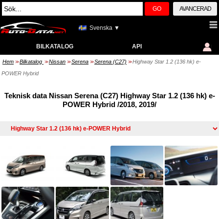
GO
AVANCERAD
Svenska ▼
BILKATALOG
API
Hem
Bilkatalog
Nissan
Serena
Serena (C27)
Highway Star 1.2 (136 hk) e-
>>
>>
>>
>>
>>
POWER Hybrid
Teknisk data Nissan Serena (C27) Highway Star 1.2 (136 hk) e-
POWER Hybrid /2018, 2019/