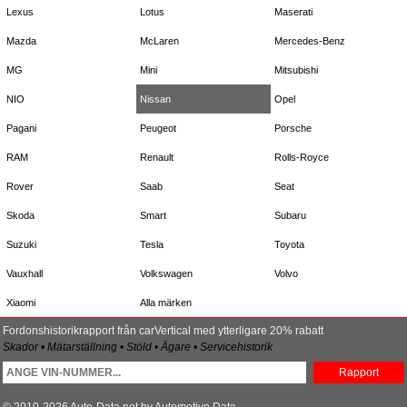
Lexus
Lotus
Maserati
Mazda
McLaren
Mercedes-Benz
MG
Mini
Mitsubishi
NIO
Nissan
Opel
Pagani
Peugeot
Porsche
RAM
Renault
Rolls-Royce
Rover
Saab
Seat
Skoda
Smart
Subaru
Suzuki
Tesla
Toyota
Vauxhall
Volkswagen
Volvo
Xiaomi
Alla märken
Fordonshistorikrapport från carVertical med ytterligare 20% rabatt
Skador • Mätarställning • Stöld • Ägare • Servicehistorik
Rapport
© 2010-2026 Auto-Data.net by Automotive Data