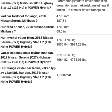
Förbränningsmotorn driver endast en
Serena (C27) Minibuss 2018 Highway
generator, utan mekanisk anslutning till
Star 1.2 (136 Hp) e-POWER Hybrid?
driften. En elmotor driver framhjulen.
Vad har fördonet för längd, 2018
4770 mm
Nissan Serena Minibuss ?
187.8 in.
Hur bred är bilen, 2018 Nissan Serena
1740 mm
Minibuss ?
68.5 in.
Hur mycket väger bilen, 2018 Nissan
1740-1780 kg
Serena (C27) Highway Star 1.2 (136
3836.04 - 3924.23 lbs.
Hp) e-POWER Hybrid?
Vad är den maximala tillåtna massan,
2125-2165 kg
2018 Nissan Serena (C27) Highway
4684.82 - 4773.01 lbs.
Star 1.2 (136 Hp) e-POWER Hybrid?
Hur många växlar har lådan, Vilken typ
av växellåda har den, 2018 Nissan
1, Automat
Serena (C27) Highway Star 1.2 (136
Hp) e-POWER Hybrid?