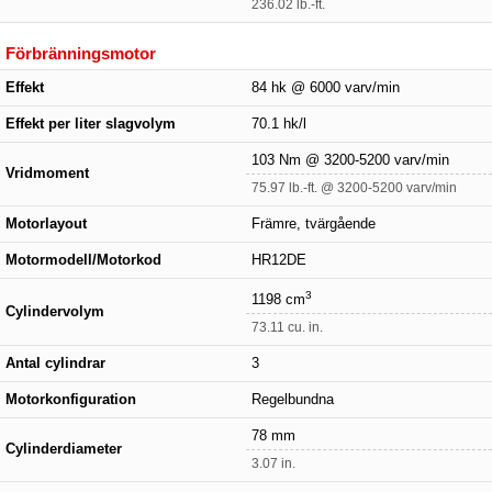
236.02 lb.-ft.
Förbränningsmotor
Effekt
84 hk @ 6000 varv/min
Effekt per liter slagvolym
70.1 hk/l
103 Nm @ 3200-5200 varv/min
Vridmoment
75.97 lb.-ft. @ 3200-5200 varv/min
Motorlayout
Främre, tvärgående
Motormodell/Motorkod
HR12DE
3
1198 cm
Cylindervolym
73.11 cu. in.
Antal cylindrar
3
Motorkonfiguration
Regelbundna
78 mm
Cylinderdiameter
3.07 in.