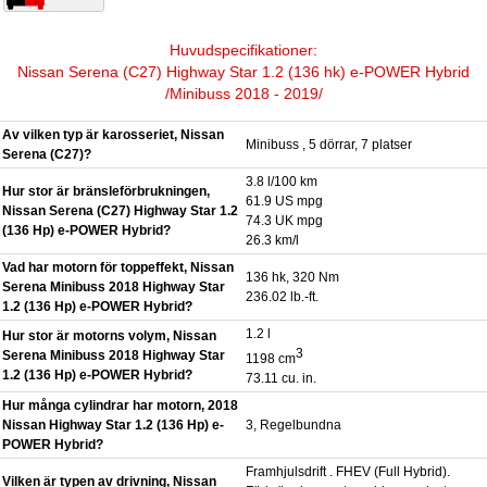
Huvudspecifikationer:
Nissan Serena (C27) Highway Star 1.2 (136 hk) e-POWER Hybrid
/Minibuss 2018 - 2019/
Av vilken typ är karosseriet, Nissan
Minibuss , 5 dörrar, 7 platser
Serena (C27)?
3.8 l/100 km
Hur stor är bränsleförbrukningen,
61.9 US mpg
Nissan Serena (C27) Highway Star 1.2
74.3 UK mpg
(136 Hp) e-POWER Hybrid?
26.3 km/l
Vad har motorn för toppeffekt, Nissan
136 hk, 320 Nm
Serena Minibuss 2018 Highway Star
236.02 lb.-ft.
1.2 (136 Hp) e-POWER Hybrid?
1.2 l
Hur stor är motorns volym, Nissan
3
Serena Minibuss 2018 Highway Star
1198 cm
1.2 (136 Hp) e-POWER Hybrid?
73.11 cu. in.
Hur många cylindrar har motorn, 2018
Nissan Highway Star 1.2 (136 Hp) e-
3, Regelbundna
POWER Hybrid?
Framhjulsdrift . FHEV (Full Hybrid).
Vilken är typen av drivning, Nissan