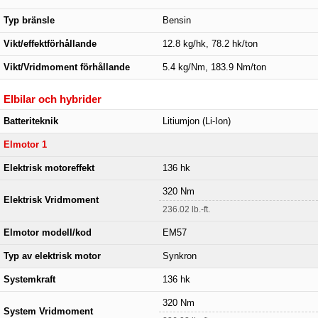
Typ bränsle
Bensin
Vikt/effektförhållande
12.8 kg/hk, 78.2 hk/ton
Vikt/Vridmoment förhållande
5.4 kg/Nm, 183.9 Nm/ton
Elbilar och hybrider
Batteriteknik
Litiumjon (Li-Ion)
Elmotor 1
Elektrisk motoreffekt
136 hk
320 Nm
Elektrisk Vridmoment
236.02 lb.-ft.
Elmotor modell/kod
EM57
Typ av elektrisk motor
Synkron
Systemkraft
136 hk
320 Nm
System Vridmoment