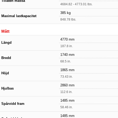
Tillåten massa
4684.82 - 4773.01 lbs.
385 kg
Maximal lastkapacitet
848.78 lbs.
Mått
4770 mm
Längd
187.8 in.
1740 mm
Bredd
68.5 in.
1865 mm
Höjd
73.43 in.
2860 mm
Hjulbas
112.6 in.
1485 mm
Spårvidd fram
58.46 in.
1485 mm