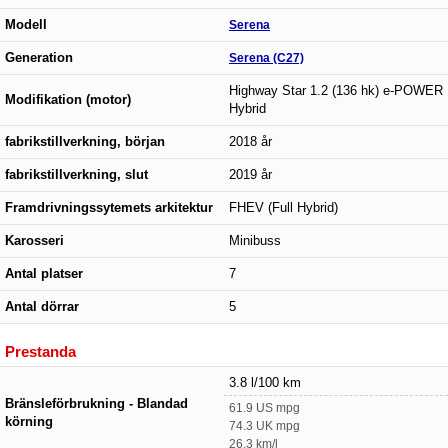
Modell
Serena
Generation
Serena (C27)
Highway Star 1.2 (136 hk) e-POWER
Modifikation (motor)
Hybrid
fabrikstillverkning, början
2018 år
fabrikstillverkning, slut
2019 år
Framdrivningssytemets arkitektur
FHEV (Full Hybrid)
Karosseri
Minibuss
Antal platser
7
Antal dörrar
5
Prestanda
3.8 l/100 km
Bränsleförbrukning - Blandad
61.9 US mpg
körning
74.3 UK mpg
26.3 km/l