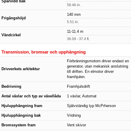
Spårvidd bak
58.46 in.
140 mm
Frigångshöjd
5.51 in.
11-11.4 m
Vändcirkel
36.09 - 37.4 ft.
Transmission, bromsar och upphängning
Förbränningsmotorn driver endast en
generator, utan mekanisk anslutning
Drivverkets arkitektur
till driften. En elmotor driver
framhjulen.
Bedrivning
Framhjulsdrift
Antal växlar och typ av växellåda
1 växlar, Automat
Hjulupphängning fram
Självständig typ McPrherson
Hjulupphängning bak
Vridning
Bromssystem fram
Vent skivor