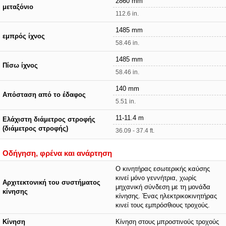
2860 mm
μεταξόνιο
112.6 in.
1485 mm
εμπρός ίχνος
58.46 in.
1485 mm
Πίσω ίχνος
58.46 in.
140 mm
Απόσταση από το έδαφος
5.51 in.
11-11.4 m
Ελάχιστη διάμετρος στροφής
(διάμετρος στροφής)
36.09 - 37.4 ft.
Οδήγηση, φρένα και ανάρτηση
O κινητήρας εσωτερικής καύσης
κινεί μόνο γεννήτρια, χωρίς
Αρχιτεκτονική του συστήματος
μηχανική σύνδεση με τη μονάδα
κίνησης
κίνησης. Ένας ηλεκτρικοκινητήρας
κινεί τους εμπρόσθιους τροχούς.
Κίνηση
Κίνηση στους μπροστινούς τροχούς