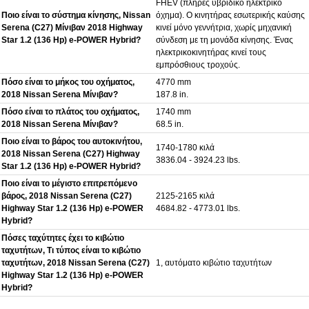
FHEV (πλήρες υβριδικό ηλεκτρικό
Ποιο είναι το σύστημα κίνησης, Nissan
όχημα). O κινητήρας εσωτερικής καύσης
Serena (C27) Μίνιβαν 2018 Highway
κινεί μόνο γεννήτρια, χωρίς μηχανική
Star 1.2 (136 Hp) e-POWER Hybrid?
σύνδεση με τη μονάδα κίνησης. Ένας
ηλεκτρικοκινητήρας κινεί τους
εμπρόσθιους τροχούς.
Πόσο είναι το μήκος του οχήματος,
4770 mm
2018 Nissan Serena Μίνιβαν?
187.8 in.
Πόσο είναι το πλάτος του οχήματος,
1740 mm
2018 Nissan Serena Μίνιβαν?
68.5 in.
Ποιο είναι το βάρος του αυτοκινήτου,
1740-1780 κιλά
2018 Nissan Serena (C27) Highway
3836.04 - 3924.23 lbs.
Star 1.2 (136 Hp) e-POWER Hybrid?
Ποιο είναι το μέγιστο επιτρεπόμενο
βάρος, 2018 Nissan Serena (C27)
2125-2165 κιλά
Highway Star 1.2 (136 Hp) e-POWER
4684.82 - 4773.01 lbs.
Hybrid?
Πόσες ταχύτητες έχει το κιβώτιο
ταχυτήτων, Τι τύπος είναι το κιβώτιο
ταχυτήτων, 2018 Nissan Serena (C27)
1, αυτόματο κιβώτιο ταχυτήτων
Highway Star 1.2 (136 Hp) e-POWER
Hybrid?