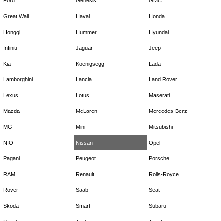
Ford
Genesis
GMC
Great Wall
Haval
Honda
Hongqi
Hummer
Hyundai
Infiniti
Jaguar
Jeep
Kia
Koenigsegg
Lada
Lamborghini
Lancia
Land Rover
Lexus
Lotus
Maserati
Mazda
McLaren
Mercedes-Benz
MG
Mini
Mitsubishi
NIO
Nissan
Opel
Pagani
Peugeot
Porsche
RAM
Renault
Rolls-Royce
Rover
Saab
Seat
Skoda
Smart
Subaru