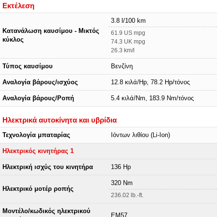
Εκτέλεση
3.8 l/100 km
Κατανάλωση καυσίμου - Μικτός
61.9 US mpg
κύκλος
74.3 UK mpg
26.3 km/l
Τύπος καυσίμου
Βενζίνη
Αναλογία βάρους/ισχύος
12.8 κιλά/Hp, 78.2 Hp/τόνος
Αναλογία βάρους/Ροπή
5.4 κιλά/Nm, 183.9 Nm/τόνος
Ηλεκτρικά αυτοκίνητα και υβρίδια
Τεχνολογία μπαταρίας
Ιόντων λιθίου (Li-Ion)
Ηλεκτρικός κινητήρας 1
Ηλεκτρική ισχύς του κινητήρα
136 Hp
320 Nm
Ηλεκτρικό μοτέρ ροπής
236.02 lb.-ft.
Μοντέλο/κωδικός ηλεκτρικού
EM57