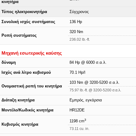
κινητήρα
Τύπος ηλεκτροκινητήρα
Σύγχρονος
Συνολική ισχύς συστήματος
136 Hp
320 Nm
Ροπή συστήματος
236.02 lb.-ft.
Μηχανή εσωτερικής καύσης
δύναμη
84 Hp @ 6000 σ.α.λ.
Ισχύς ανά λίτρο κυβισμού
70.1 Hp/l
103 Nm @ 3200-5200 σ.α.λ.
Ονομαστική ροπή του κινητήρα
75.97 lb.-ft. @ 3200-5200 σ.α.λ.
Διάταξη κινητήρα
Εμπρός, εγκάρσια
Μοντέλο/Κωδικός κινητήρα
HR12DE
3
1198 cm
Κυβισμός κινητήρα
73.11 cu. in.