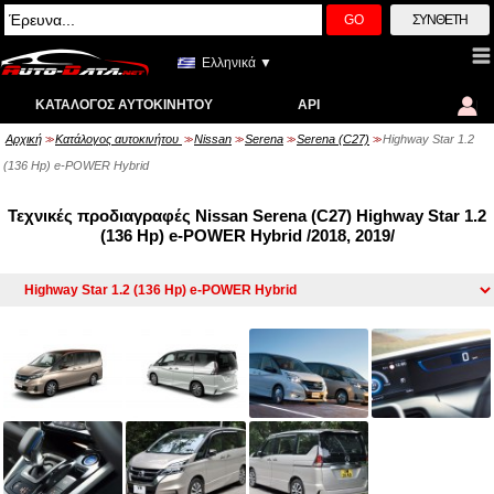
GO
ΣΎΝΘΕΤΗ
Ελληνικά ▼
ΚΑΤΆΛΟΓΟΣ ΑΥΤΟΚΙΝΉΤΟΥ
API
Αρχική
Κατάλογος αυτοκινήτου
Nissan
Serena
Serena (C27)
Highway Star 1.2
>>
>>
>>
>>
>>
(136 Hp) e-POWER Hybrid
Τεχνικές προδιαγραφές Nissan Serena (C27) Highway Star 1.2
(136 Hp) e-POWER Hybrid /2018, 2019/