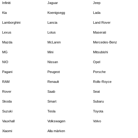
Infiniti
Jaguar
Jeep
Kia
Koenigsegg
Lada
Lamborghini
Lancia
Land Rover
Lexus
Lotus
Maserati
Mazda
McLaren
Mercedes-Benz
MG
Mini
Mitsubishi
NIO
Nissan
Opel
Pagani
Peugeot
Porsche
RAM
Renault
Rolls-Royce
Rover
Saab
Seat
Skoda
Smart
Subaru
Suzuki
Tesla
Toyota
Vauxhall
Volkswagen
Volvo
Xiaomi
Alla märken