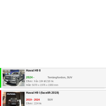
Haval H9 II
2024 -
Terrängfordon, SUV
Effekt : från 184 till 218 hk
Mått: 5070 x 1976 x 1930 mm
Haval H9 I (facelift 2019)
2019 - 2024
SUV
Effekt : 224 hk