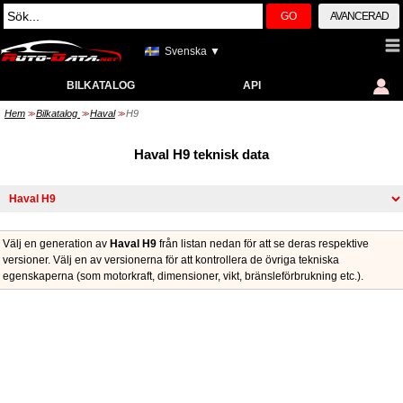
GO
AVANCERAD
Svenska ▼
BILKATALOG
API
Hem
Bilkatalog
Haval
H9
>>
>>
>>
Haval H9 teknisk data
Välj en generation av
Haval H9
från listan nedan för att se deras respektive
versioner. Välj en av versionerna för att kontrollera de övriga tekniska
egenskaperna (som motorkraft, dimensioner, vikt, bränsleförbrukning etc.).