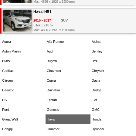
Mått: 4856 x 1926 x 1900 mm
Haval H9 I
2015 - 2017
SUV
Effekt : 218 hk
Mått: 4856 x 1926 x 1900 mm
Acura
Alfa Romeo
Alpina
Aston Martin
Audi
Bentley
BMW
Bugatti
BYD
Cadillac
Chevrolet
Chrysler
Citroen
Cupra
Dacia
Daewoo
Daihatsu
Dodge
DS
Ferrari
Fiat
Ford
Genesis
GMC
Great Wall
Haval
Honda
Hongqi
Hummer
Hyundai