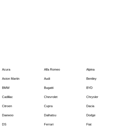
Acura
Alfa Romeo
Alpina
Aston Martin
Audi
Bentley
BMW
Bugatti
BYD
Cadillac
Chevrolet
Chrysler
Citroen
Cupra
Dacia
Daewoo
Daihatsu
Dodge
DS
Ferrari
Fiat