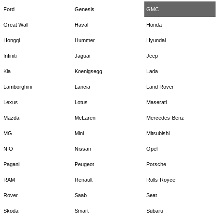
Ford
Genesis
GMC
Great Wall
Haval
Honda
Hongqi
Hummer
Hyundai
Infiniti
Jaguar
Jeep
Kia
Koenigsegg
Lada
Lamborghini
Lancia
Land Rover
Lexus
Lotus
Maserati
Mazda
McLaren
Mercedes-Benz
MG
Mini
Mitsubishi
NIO
Nissan
Opel
Pagani
Peugeot
Porsche
RAM
Renault
Rolls-Royce
Rover
Saab
Seat
Skoda
Smart
Subaru