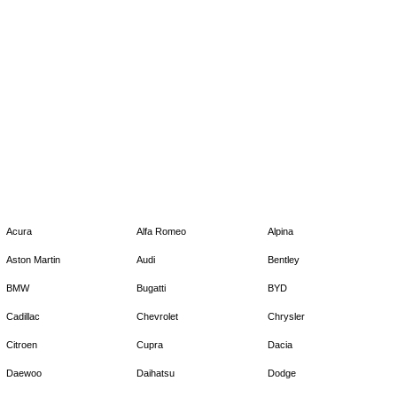
Acura
Alfa Romeo
Alpina
Aston Martin
Audi
Bentley
BMW
Bugatti
BYD
Cadillac
Chevrolet
Chrysler
Citroen
Cupra
Dacia
Daewoo
Daihatsu
Dodge