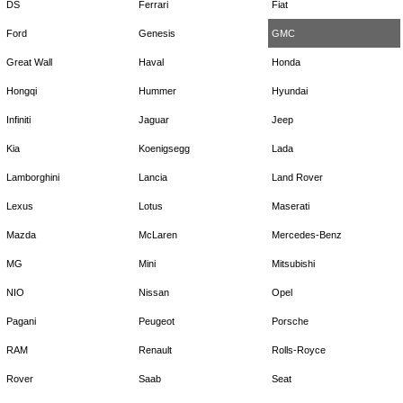
DS
Ferrari
Fiat
Ford
Genesis
GMC
Great Wall
Haval
Honda
Hongqi
Hummer
Hyundai
Infiniti
Jaguar
Jeep
Kia
Koenigsegg
Lada
Lamborghini
Lancia
Land Rover
Lexus
Lotus
Maserati
Mazda
McLaren
Mercedes-Benz
MG
Mini
Mitsubishi
NIO
Nissan
Opel
Pagani
Peugeot
Porsche
RAM
Renault
Rolls-Royce
Rover
Saab
Seat