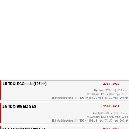
1.5 TDCi ECOnetic (105 hk)
2014 - 2018
Toppfart: 187 km/t | 116.2 mph
0-100 km/t: 12.1 s, 0-60 mph: 11.5 s
Bränsleförbrukning: 3.4 l/100 km | 69 US mpg | 83 UK mpg | 29 km/l
1.5 TDCi (95 hk) S&S
2014 - 2018
Toppfart: 180 km/t | 111.85 mph
0-100 km/t: 12.2 s, 0-60 mph: 11.6 s
Bränsleförbrukning: 3.8 l/100 km | 62 US mpg | 74 UK mpg | 26 km/l