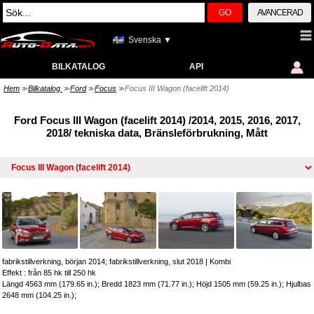
GO
AVANCERAD
Svenska ▼
BILKATALOG
API
Hem
Bilkatalog
Ford
Focus
Focus III Wagon (facelift 2014)
>>
>>
>>
>>
Ford Focus III Wagon (facelift 2014) /2014, 2015, 2016, 2017,
2018/ tekniska data, Bränsleförbrukning, Mått
fabrikstillverkning, början 2014; fabrikstillverkning, slut 2018
|
Kombi
Effekt : från 85 hk till 250 hk
Längd 4563 mm (179.65 in.); Bredd 1823 mm (71.77 in.); Höjd 1505 mm (59.25 in.); Hjulbas
2648 mm (104.25 in.);