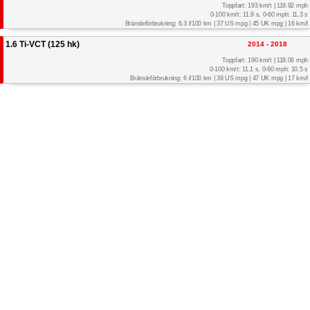
Toppfart: 193 km/t | 119.92 mph
0-100 km/t: 11.9 s, 0-60 mph: 11.3 s
Bränsleförbrukning: 6.3 l/100 km | 37 US mpg | 45 UK mpg | 16 km/l
1.6 Ti-VCT (125 hk)
2014 - 2018
Toppfart: 190 km/t | 118.06 mph
0-100 km/t: 11.1 s, 0-60 mph: 10.5 s
Bränsleförbrukning: 6 l/100 km | 39 US mpg | 47 UK mpg | 17 km/l