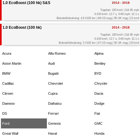
1.0 EcoBoost (100 hk) S&S
2014 - 2018
Toppfart: 185 km/t | 114.95 mph
0-100 km/t: 12.7 s, 0-60 mph: 12.1 s
Bränsleförbrukning: 4.8 l/100 km | 49 US mpg | 59 UK mpg | 21 km/l
1.0 EcoBoost (100 hk)
2014 - 2018
Toppfart: 185 km/t | 114.95 mph
0-100 km/t: 12.7 s, 0-60 mph: 12.1 s
Bränsleförbrukning: 5 l/100 km | 47 US mpg | 56 UK mpg | 20 km/l
Acura
Alfa Romeo
Alpina
Aston Martin
Audi
Bentley
BMW
Bugatti
BYD
Cadillac
Chevrolet
Chrysler
Citroen
Cupra
Dacia
Daewoo
Daihatsu
Dodge
DS
Ferrari
Fiat
Ford
Genesis
GMC
Great Wall
Haval
Honda