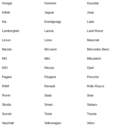
Hongqi
Hummer
Hyundai
Infiniti
Jaguar
Jeep
Kia
Koenigsegg
Lada
Lamborghini
Lancia
Land Rover
Lexus
Lotus
Maserati
Mazda
McLaren
Mercedes-Benz
MG
Mini
Mitsubishi
NIO
Nissan
Opel
Pagani
Peugeot
Porsche
RAM
Renault
Rolls-Royce
Rover
Saab
Seat
Skoda
Smart
Subaru
Suzuki
Tesla
Toyota
Vauxhall
Volkswagen
Volvo