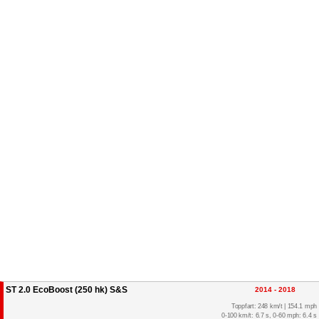
ST 2.0 EcoBoost (250 hk) S&S
2014 - 2018
Toppfart: 248 km/t | 154.1 mph
0-100 km/t: 6.7 s, 0-60 mph: 6.4 s