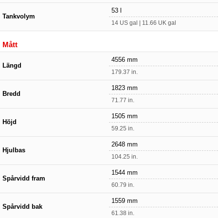
53 l
Tankvolym
14 US gal | 11.66 UK gal
Mått
4556 mm
Längd
179.37 in.
1823 mm
Bredd
71.77 in.
1505 mm
Höjd
59.25 in.
2648 mm
Hjulbas
104.25 in.
1544 mm
Spårvidd fram
60.79 in.
1559 mm
Spårvidd bak
61.38 in.