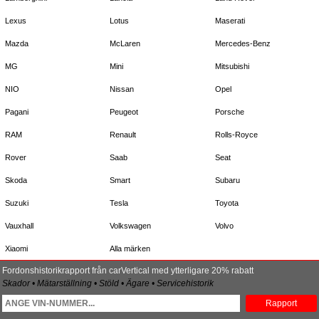
Lexus
Lotus
Maserati
Mazda
McLaren
Mercedes-Benz
MG
Mini
Mitsubishi
NIO
Nissan
Opel
Pagani
Peugeot
Porsche
RAM
Renault
Rolls-Royce
Rover
Saab
Seat
Skoda
Smart
Subaru
Suzuki
Tesla
Toyota
Vauxhall
Volkswagen
Volvo
Xiaomi
Alla märken
Fordonshistorikrapport från carVertical med ytterligare 20% rabatt
Skador • Mätarställning • Stöld • Ägare • Servicehistorik
Rapport