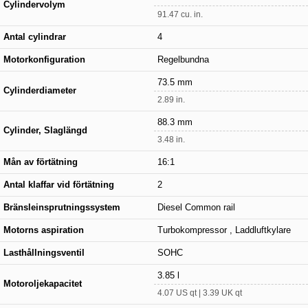
Cylindervolym
91.47 cu. in.
Antal cylindrar
4
Motorkonfiguration
Regelbundna
73.5 mm
Cylinderdiameter
2.89 in.
88.3 mm
Cylinder, Slaglängd
3.48 in.
Mån av förtätning
16:1
Antal klaffar vid förtätning
2
Bränsleinsprutningssystem
Diesel Common rail
Motorns aspiration
Turbokompressor , Laddluftkylare
Lasthållningsventil
SOHC
3.85 l
Motoroljekapacitet
4.07 US qt | 3.39 UK qt