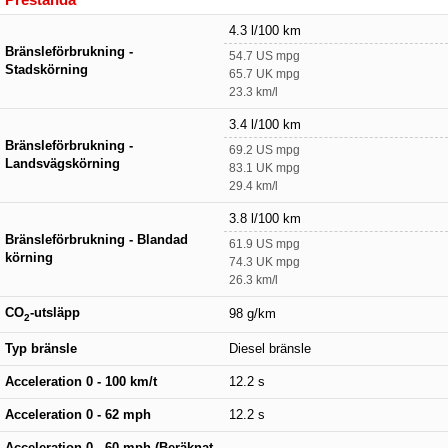
4.3 l/100 km
Bränsleförbrukning -
54.7 US mpg
Stadskörning
65.7 UK mpg
23.3 km/l
3.4 l/100 km
Bränsleförbrukning -
69.2 US mpg
Landsvägskörning
83.1 UK mpg
29.4 km/l
3.8 l/100 km
Bränsleförbrukning - Blandad
61.9 US mpg
körning
74.3 UK mpg
26.3 km/l
CO
-utsläpp
98 g/km
2
Typ bränsle
Diesel bränsle
Acceleration 0 - 100 km/t
12.2 s
Acceleration 0 - 62 mph
12.2 s
Acceleration 0 - 60 mph (Beräknat