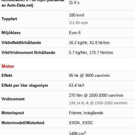
11.6 s
av Auto-Data.net)
180 km/t
Toppfart
111.85 mph
Miljöklass
Euro 6
Vikt/effektförhållande
16.2 kg/hk, 61.8 hk/ton
Vikt/Vridmoment förhållande
5.7 kg/Nm, 175.7 Nm/ton
Motor
Effekt
95 hk @ 3600 varv/min
Effekt per liter slagvolym
63.4 hk/l
270 Nm @ 1500-2000 varv/min
Vridmoment
199.14 lb.-ft. @ 1500-2000 varv/min
Motorlayout
Främre, tvärgående
Motormodell/Motorkod
XXDA, XXDC
3
1499 cm