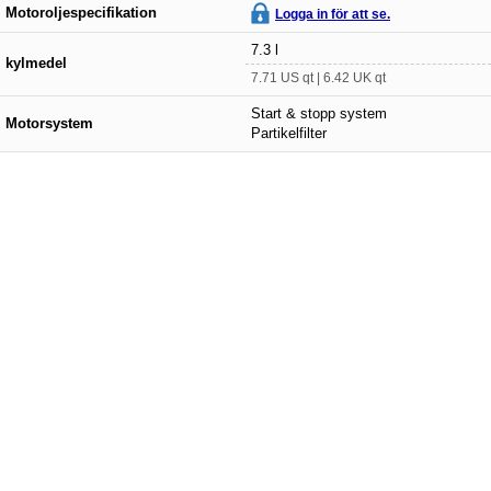
Motoroljespecifikation
Logga in för att se.
7.3 l
kylmedel
7.71 US qt | 6.42 UK qt
Start & stopp system
Motorsystem
Partikelfilter