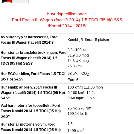
Huvudspecifikationer:
Ford Focus III Wagon (facelift 2014) 1.5 TDCi (95 hk) S&S
/Kombi 2014 - 2018/
Av vilken typ är karosseriet, Ford
Kombi , 5 dörrar, 5 platser
Focus III Wagon (facelift 2014)?
3.8 l/100 km
Hur stor är bränsleförbrukningen, Ford
61.9 US mpg
Focus III Wagon (facelift 2014) 1.5
74.3 UK mpg
TDCi (95 Hp) S&S?
26.3 km/l
98 g/km CO
Hur ECO är bilen, Ford Focus 1.5 TDCi
2
(95 Hp) S&S?
Euro 6
Hur snabb är bilen, 2014 Focus III
180 km/t | 111.85 mph
Wagon (facelift 2014) 1.5 TDCi (95 Hp)
0-100 km/t: 12.2 s
S&S?
0-60 mph: 11.6 s
Vad har motorn för toppeffekt, Ford
95 hk, 270 Nm
Focus Kombi 2014 1.5 TDCi (95 Hp)
199.14 lb.-ft.
S&S?
1.5 l
Hur stor är motorns volym, Ford
3
Focus Kombi 2014 1.5 TDCi (95 Hp)
1499 cm