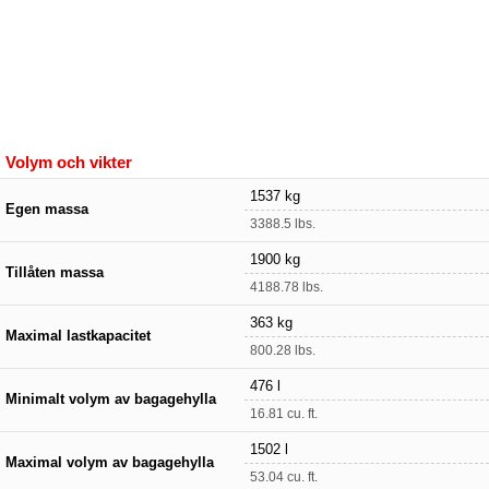
Volym och vikter
1537 kg
Egen massa
3388.5 lbs.
1900 kg
Tillåten massa
4188.78 lbs.
363 kg
Maximal lastkapacitet
800.28 lbs.
476 l
Minimalt volym av bagagehylla
16.81 cu. ft.
1502 l
Maximal volym av bagagehylla
53.04 cu. ft.