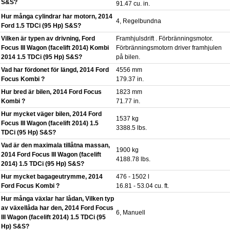
S&S?
91.47 cu. in.
Hur många cylindrar har motorn, 2014
4, Regelbundna
Ford 1.5 TDCi (95 Hp) S&S?
Vilken är typen av drivning, Ford
Framhjulsdrift . Förbränningsmotor.
Focus III Wagon (facelift 2014) Kombi
Förbränningsmotorn driver framhjulen
2014 1.5 TDCi (95 Hp) S&S?
på bilen.
Vad har fördonet för längd, 2014 Ford
4556 mm
Focus Kombi ?
179.37 in.
Hur bred är bilen, 2014 Ford Focus
1823 mm
Kombi ?
71.77 in.
Hur mycket väger bilen, 2014 Ford
1537 kg
Focus III Wagon (facelift 2014) 1.5
3388.5 lbs.
TDCi (95 Hp) S&S?
Vad är den maximala tillåtna massan,
1900 kg
2014 Ford Focus III Wagon (facelift
4188.78 lbs.
2014) 1.5 TDCi (95 Hp) S&S?
Hur mycket bagageutrymme, 2014
476 - 1502 l
Ford Focus Kombi ?
16.81 - 53.04 cu. ft.
Hur många växlar har lådan, Vilken typ
av växellåda har den, 2014 Ford Focus
6, Manuell
III Wagon (facelift 2014) 1.5 TDCi (95
Hp) S&S?