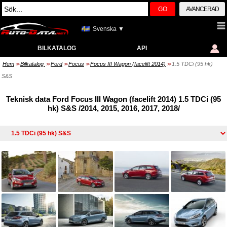
GO
AVANCERAD
Svenska ▼
BILKATALOG
API
Hem
Bilkatalog
Ford
Focus
Focus III Wagon (facelift 2014)
1.5 TDCi (95 hk)
>>
>>
>>
>>
>>
S&S
Teknisk data Ford Focus III Wagon (facelift 2014) 1.5 TDCi (95
hk) S&S /2014, 2015, 2016, 2017, 2018/