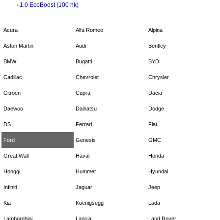
1.0 EcoBoost (100 hk)
Acura
Alfa Romeo
Alpina
Aston Martin
Audi
Bentley
BMW
Bugatti
BYD
Cadillac
Chevrolet
Chrysler
Citroen
Cupra
Dacia
Daewoo
Daihatsu
Dodge
DS
Ferrari
Fiat
Ford
Genesis
GMC
Great Wall
Haval
Honda
Hongqi
Hummer
Hyundai
Infiniti
Jaguar
Jeep
Kia
Koenigsegg
Lada
Lamborghini
Lancia
Land Rover