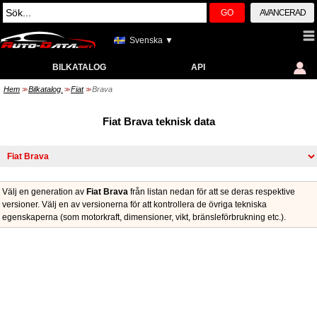
GO
AVANCERAD
Svenska ▼
BILKATALOG
API
Hem
Bilkatalog
Fiat
Brava
>>
>>
>>
Fiat Brava teknisk data
Välj en generation av
Fiat Brava
från listan nedan för att se deras respektive
versioner. Välj en av versionerna för att kontrollera de övriga tekniska
egenskaperna (som motorkraft, dimensioner, vikt, bränsleförbrukning etc.).