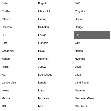
BMW
Bugatti
BYD
Cadillac
Chevrolet
Chrysler
Citroen
Cupra
Dacia
Daewoo
Daihatsu
Dodge
DS
Ferrari
Fiat
Ford
Genesis
GMC
Great Wall
Haval
Honda
Hongqi
Hummer
Hyundai
Infiniti
Jaguar
Jeep
Kia
Koenigsegg
Lada
Lamborghini
Lancia
Land Rover
Lexus
Lotus
Maserati
Mazda
McLaren
Mercedes-Benz
MG
Mini
Mitsubishi