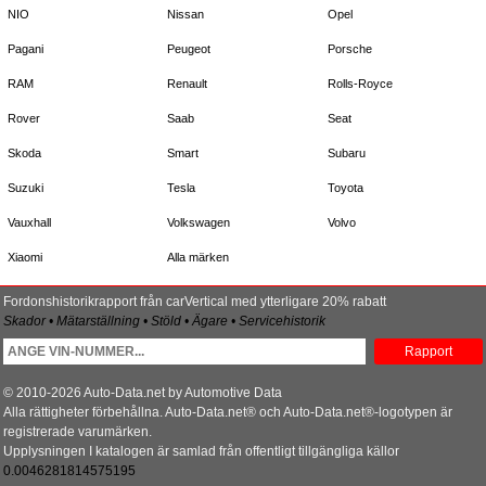
NIO
Nissan
Opel
Pagani
Peugeot
Porsche
RAM
Renault
Rolls-Royce
Rover
Saab
Seat
Skoda
Smart
Subaru
Suzuki
Tesla
Toyota
Vauxhall
Volkswagen
Volvo
Xiaomi
Alla märken
Fordonshistorikrapport från carVertical med ytterligare 20% rabatt
Skador • Mätarställning • Stöld • Ägare • Servicehistorik
Rapport
© 2010-2026 Auto-Data.net by Automotive Data
Alla rättigheter förbehållna. Auto-Data.net® och Auto-Data.net®-logotypen är
registrerade varumärken.
Upplysningen I katalogen är samlad från offentligt tillgängliga källor
0.0046281814575195