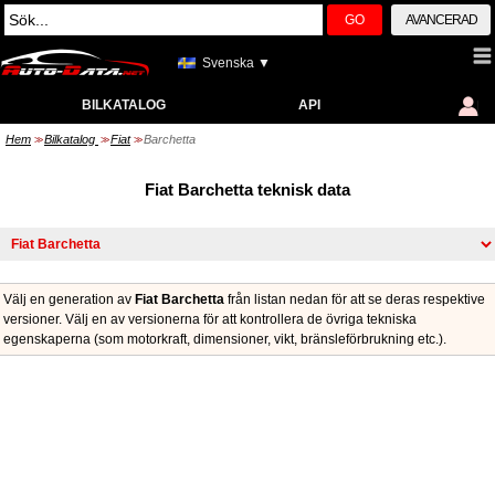
GO
AVANCERAD
Svenska ▼
BILKATALOG
API
Hem
Bilkatalog
Fiat
Barchetta
>>
>>
>>
Fiat Barchetta teknisk data
Välj en generation av
Fiat Barchetta
från listan nedan för att se deras respektive
versioner. Välj en av versionerna för att kontrollera de övriga tekniska
egenskaperna (som motorkraft, dimensioner, vikt, bränsleförbrukning etc.).