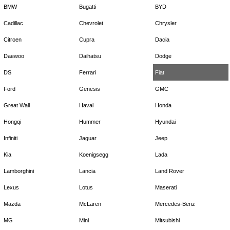
BMW
Bugatti
BYD
Cadillac
Chevrolet
Chrysler
Citroen
Cupra
Dacia
Daewoo
Daihatsu
Dodge
DS
Ferrari
Fiat
Ford
Genesis
GMC
Great Wall
Haval
Honda
Hongqi
Hummer
Hyundai
Infiniti
Jaguar
Jeep
Kia
Koenigsegg
Lada
Lamborghini
Lancia
Land Rover
Lexus
Lotus
Maserati
Mazda
McLaren
Mercedes-Benz
MG
Mini
Mitsubishi