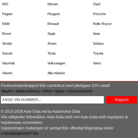
NIO
Nissan
Opel
Pagani
Peugeot
Porsche
RAM
Renault
Rolls-Royce
Rover
Saab
Seat
Skoda
Smart
Subaru
Suzuki
Tesla
Toyota
Vauxhall
Volkswagen
Volvo
Xiaomi
Alla märken
Fordonshistorikrapport från carVertical med ytterligare 20% rabatt
Skador • Mätarställning • Stöld • Ägare • Servicehistorik
Rapport
© 2010-2026 Auto-Data.net by Automotive Data
Alla rättigheter förbehållna. Auto-Data.net® och Auto-Data.net®-logotypen är
registrerade varumärken.
Upplysningen I katalogen är samlad från offentligt tillgängliga källor
0.0038859844207764