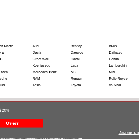
on Martin
Audi
Bentley
BMW
ra
Dacia
Daewoo
Daihatsu
C
Great Wall
Haval
Honda
Koenigsegg
Lada
Lamborghini
Laren
Mercedes-Benz
MG
Mini
sche
RAM
Renault
Rolls-Royce
uki
Tesla
Toyota
Vauxhall
ой 20%
Отчёт
Изменить 