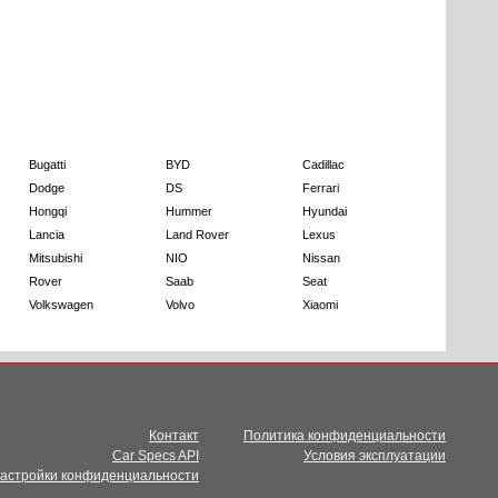
Bugatti
BYD
Cadillac
Dodge
DS
Ferrari
Hongqi
Hummer
Hyundai
Lancia
Land Rover
Lexus
Mitsubishi
NIO
Nissan
Rover
Saab
Seat
Volkswagen
Volvo
Xiaomi
Контакт
Политика конфиденциальности
Car Specs API
Условия эксплуатации
настройки конфиденциальности