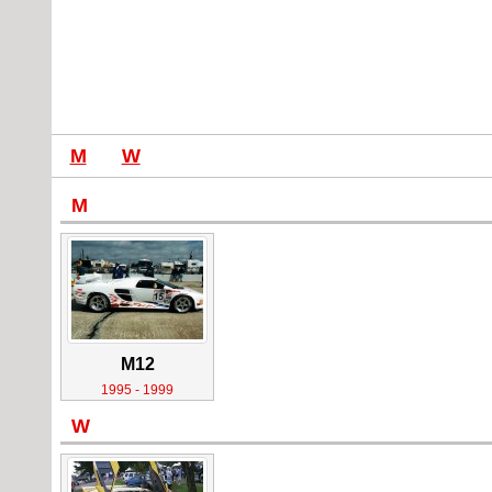
M
W
M
M12
1995 - 1999
W