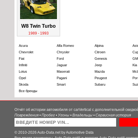
W8 Twin Turbo
1989 - 1993
Acura
Alfa Romeo
Alpina
Ast
Chevrolet
Chrysler
Citroen
Cup
Fiat
Ford
Genesis
GM
Infiniti
Jaguar
Jeep
Kia
Lotus
Maserati
Mazda
Mc
Opel
Pagani
Peugeot
Por
Skoda
Smart
Subaru
Suz
Все бренды
Отчёт об истории автомобиля от carVertical с дополнительной скидк
Повреждения • Пробег • Угоны • Владельцы • Сервисная история
© 2010-2026 Auto-Data.net by Automotive Data