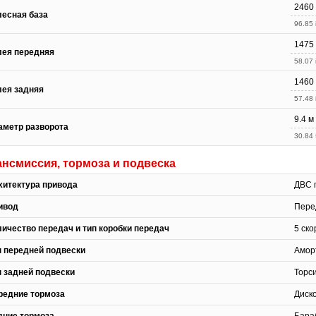
2460
лесная база
96.85 
1475
лея передняя
58.07 
1460
лея задняя
57.48 
9.4 м
аметр разворота
30.84 f
ансмиссия, тормоза и подвеска
хитектура привода
ДВС 
ивод
Пере
личество передач и тип коробки передач
5 ск
п передней подвески
Амор
п задней подвески
Торс
редние тормоза
Диск