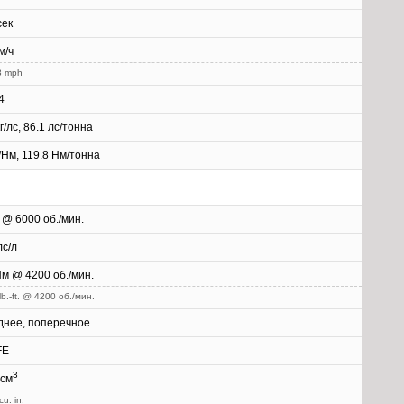
сек
м/ч
3 mph
4
кг/лс, 86.1 лс/тонна
г/Нм, 119.8 Нм/тонна
 @ 6000 об./мин.
лс/л
м @ 4200 об./мин.
lb.-ft. @ 4200 об./мин.
днее, поперечное
FE
3
 см
cu. in.