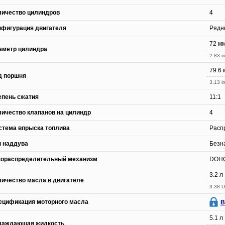
личество цилиндров
4
нфигурация двигателя
Рядн
72 м
аметр цилиндра
2.83 in
79.6 
д поршня
3.13 in
епень сжатия
11:1
личество клапанов на цилиндр
4
стема впрыска топлива
Расп
п наддува
Безн
зораспределительный механизм
DOH
3.2 л
личество масла в двигателе
3.38 U
ецификация моторного масла
В
5.1 л
лаждающая жидкость