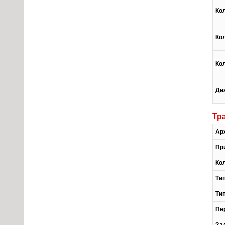
Ко
Ко
Ко
Ди
Тр
Ар
Пр
Ко
Ти
Ти
Пе