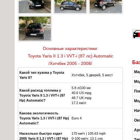
Основные характеристики:
Toyota Yaris II 1.3 i VVT-i (87 лс) Automatic
Ба
/Хэтчбек 2005 - 2008/
Ма
Какой тип кузова у Toyota
Хэтчбек, 5 дверей, 5 мест
Yaris II?
Мо
5.8 л/100 км
Какой расход топлива у
По
40.6 US mpg
Toyota Yaris II 1.3 i VVT-i (87
48.7 UK mpg
Hp) Automatic?
Мо
17.2 км/л
На
Какова экологичность
Toyota Yaris 1.3 i VVT-i (87 Hp)
Euro 4
Ок
Automatic?
Ар
Насколько быстро ездит
170 км/ч | 105.63 mph
2005 Yaris II 1.3 i VVT-i (87 Hp)
0-100 км/ч: 13.1 сек
Ти