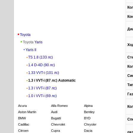
Ко
Ко
Ди
Toyota
Toyota
Yaris
Хо
Yaris II
TS 1.8 (133 лс)
Ст
1.4 D-4D (90 лс)
Ко
1.33 VVT-i (101 лс)
Си
1.3 i VVT-i (87 лс) Automatic
Ти
1.3 i VVT-i (87 лс)
Га
1.0 i VVT-i (69 лс)
Acura
Alfa Romeo
Alpina
Ко
Aston Martin
Audi
Bentley
BMW
Bugatti
BYD
Сп
Cadillac
Chevrolet
Chrysler
Citroen
Cupra
Dacia
ох