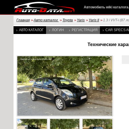
Автомобиль wiki каталога
Главная
Авто каталог
Toyota
Yaris
Yaris II
1.3 i VVT-i (87 л
>>
>>
>>
>>
>>
АВТО КАТАЛОГ
ЛОГИН
РЕГИСТРАЦИЯ
CAR SPECS A
Технические характ