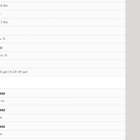
4 lbs.
г
7 lbs.
. ft.
 л
u. ft.
S gal | 9.24 UK gal
 мм
 in.
 мм
in.
 мм
in.