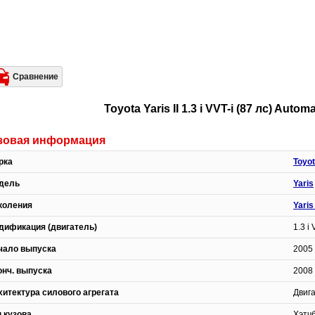
Сравнение
Toyota Yaris II 1.3 i VVT-i (87 лс) Aut
зовая информация
рка
Toyo
дель
Yaris
коления
Yaris 
дификация (двигатель)
1.3 i
чало выпуска
2005 
онч. выпуска
2008 
хитектура силового агрегата
Двиг
п кузова
Хэтч