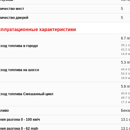
личество мест
5
личество дверей
5
сплуатационные характеристики
6.7 л
35.1 
сход топлива в городе
42.2 
14.9 к
5.3 л
44.4 
сход топлива на шоссе
53.3 
18.9 к
5.8 л
40.6 
сход топлива Смешанный цикл
48.7 
17.2 к
пливо
Бенз
мя разгона 0 - 100 км/ч
13.1 
мя разгона 0 - 62 mph
13.1 