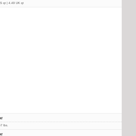
S qt | 4.49 UK qt
кг
7 lbs.
кг