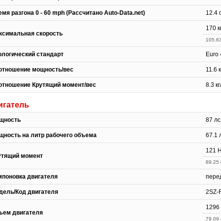
мя разгона 0 - 60 mph (Рассчитано Auto-Data.net)
12.4 
170 к
ксимальная скорость
105.6
ологический стандарт
Euro 
отношение мощность/вес
11.6 
отношение Крутящий момент/вес
8.3 к
игатель
щность
87 лс
щность на литр рабочего объема
67.1 
121 Н
утящий момент
89.25 
мпоновка двигателя
пере
дель/Код двигателя
2SZ-
1296
ъем двигателя
79.09 