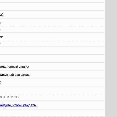
ый
м
.
мм
.
ределенный впрыск
аддувный двигатель
C
S qt | 2.82 UK qt
ойдите, чтобы увидеть.