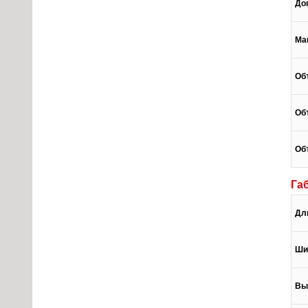
До
Ма
Об
Об
Об
Га
Дл
Ши
Вы