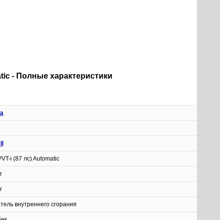
omatic - Полные характеристики
ta
II
 VVT-i (87 лс) Automatic
г
г
атель внутреннего сгорания
бек