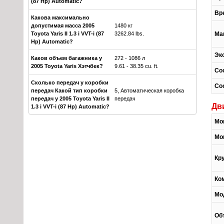
(87 Hp) Automatic?
Вре
Какова максимально
допустимая масса 2005
1480 кг
Toyota Yaris II 1.3 i VVT-i (87
3262.84 lbs.
Ма
Hp) Automatic?
Эк
Каков объем багажника у
272 - 1086 л
2005 Toyota Yaris Хэтчбек?
9.61 - 38.35 cu. ft.
Со
Сколько передач у коробки
Со
передач Какой тип коробки
5, Автоматическая коробка
передач у 2005 Toyota Yaris II
передач
Дв
1.3 i VVT-i (87 Hp) Automatic?
Мо
Мо
Кр
Ко
Мо
Об