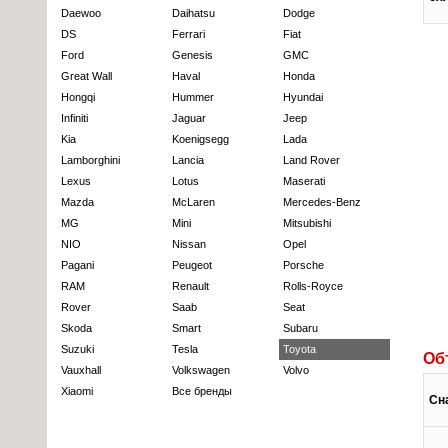
Daewoo
Daihatsu
Dodge
DS
Ferrari
Fiat
Ford
Genesis
GMC
Great Wall
Haval
Honda
Hongqi
Hummer
Hyundai
Infiniti
Jaguar
Jeep
Kia
Koenigsegg
Lada
Lamborghini
Lancia
Land Rover
Lexus
Lotus
Maserati
Mazda
McLaren
Mercedes-Benz
MG
Mini
Mitsubishi
NIO
Nissan
Opel
Pagani
Peugeot
Porsche
RAM
Renault
Rolls-Royce
Rover
Saab
Seat
Skoda
Smart
Subaru
Suzuki
Tesla
Toyota
Об
Vauxhall
Volkswagen
Volvo
Xiaomi
Все бренды
Сн