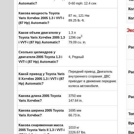
Automatic?
0-60 mph: 12.4 сек
Ко
Какова мощность Toyota
87 лс, 121 Нм
Yaris Хэтчбек 2005 1.3 i VVT-i
Ко
89.25 lb.-ft.
(87 Hp) Automatic?
Эк
Каков объем двигателя у
1.3 л
3
Toyota Yaris Хэтчбек 2005 1.3
1296 см
i VVT-i (87 Hp) Automatic?
79.09 cu. in.
Ра
Сколько цилиндров у
двигателя 2005 Toyota 1.3 i
4, Рядный
VVT-i (87 Hp) Automatic?
Передний привод. Двигатель
Ра
Какой привод у Toyota Yaris
внутреннего сгорания. ДВС
II Хэтчбек 2005 1.3 i VVT-i (87
приводит в движение передние
Hp) Automatic?
колеса автомобиля.
Какова длина 2005 Toyota
3750 мм
Ра
Yaris Хэтчбек?
147.64 in.
Какова ширина 2005 Toyota
1695 мм
То
Yaris Хэтчбек?
66.73 in.
Вре
Какова снаряженная масса
1010 кг
2005 Toyota Yaris II 1.3 i VVT-i
2226.67 lbs.
Вре