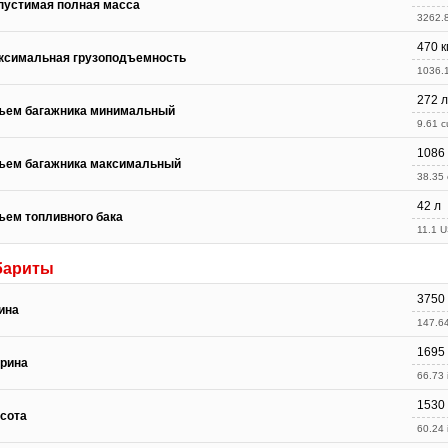
пустимая полная масса
3262.8
470 к
ксимальная грузоподъемность
1036.1
272 л
ъем багажника минимальный
9.61 cu
1086
ъем багажника максимальный
38.35 c
42 л
ъем топливного бака
11.1 U
бариты
3750
ина
147.64
1695
рина
66.73 
1530
сота
60.24 