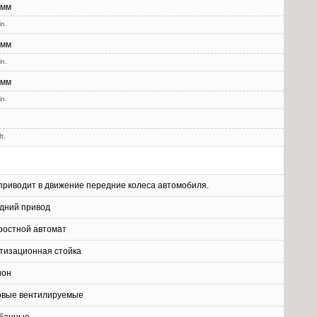
 мм
in.
 мм
in.
 мм
in.
t.
приводит в движение передние колеса автомобиля.
дний привод
оростной автомат
тизационная стойка
ион
овые вентилируемые