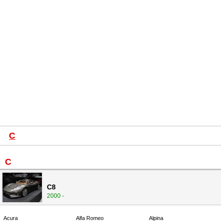
C
C
C8
2000 -
Acura
Alfa Romeo
Alpina