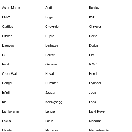
Aston Martin
Audi
Bentley
BMW
Bugatti
BYD
Cadillac
Chevrolet
Chrysler
Citroen
Cupra
Dacia
Daewoo
Daihatsu
Dodge
DS
Ferrari
Fiat
Ford
Genesis
GMC
Great Wall
Haval
Honda
Hongqi
Hummer
Hyundai
Infiniti
Jaguar
Jeep
Kia
Koenigsegg
Lada
Lamborghini
Lancia
Land Rover
Lexus
Lotus
Maserati
Mazda
McLaren
Mercedes-Benz