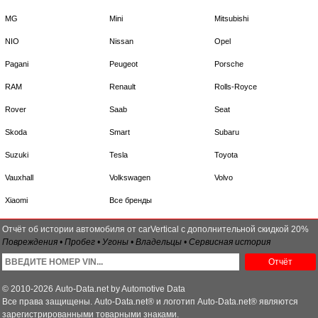
MG
Mini
Mitsubishi
NIO
Nissan
Opel
Pagani
Peugeot
Porsche
RAM
Renault
Rolls-Royce
Rover
Saab
Seat
Skoda
Smart
Subaru
Suzuki
Tesla
Toyota
Vauxhall
Volkswagen
Volvo
Xiaomi
Все бренды
Отчёт об истории автомобиля от carVertical с дополнительной скидкой 20%
Повреждения • Пробег • Угоны • Владельцы • Сервисная история
Отчёт
© 2010-2026 Auto-Data.net by Automotive Data
Все права защищены. Auto-Data.net® и логотип Auto-Data.net® являются
зарегистрированными товарными знаками.